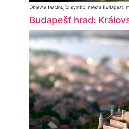
Objevte fascinující symbol města Budapešť: myt
Budapešť hrad: Králov