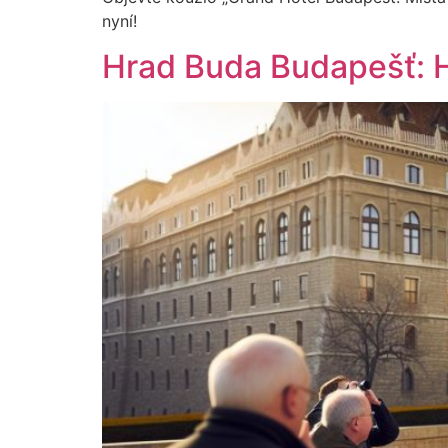
nyní!
Hrad Buda Budapešť: Hi