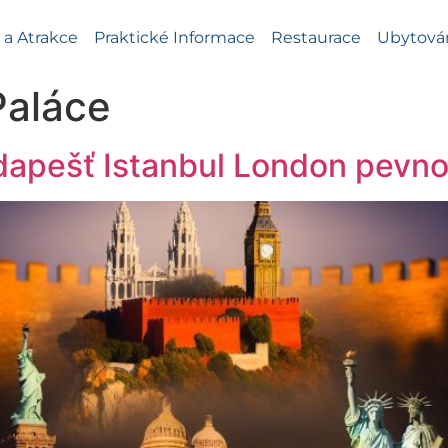
a Atrakce
Praktické Informace
Restaurace
Ubytová
Paláce
dapešť Istanbul London pevno