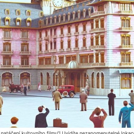
atáčení kultovního filmu“! Uvidíte nezapomenutelné lokace 