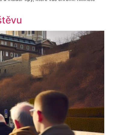
štěvu