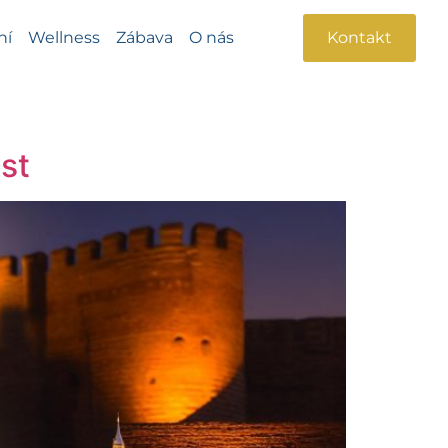
ní
Wellness
Zábava
O nás
Kontakt
st