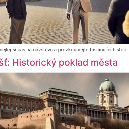
nejlepší čas na návštěvu a prozkoumejte fascinující histor
ť: Historický poklad města