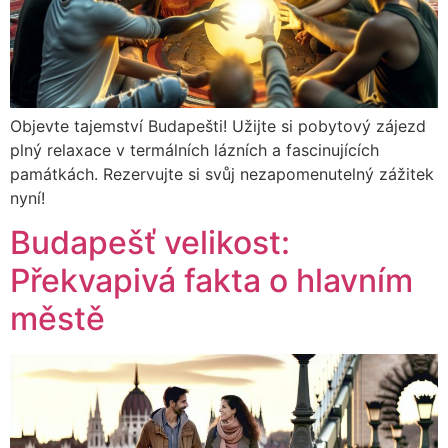
Objevte tajemství Budapešti! Užijte si pobytový zájezd
plný relaxace v termálních lázních a fascinujících
památkách. Rezervujte si svůj nezapomenutelný zážitek
nyní!
Budapešť velikost:
Překvapivá fakta o hlavním
městě