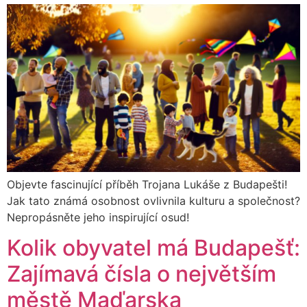
Objevte fascinující příběh Trojana Lukáše z Budapešti!
Jak tato známá osobnost ovlivnila kulturu a společnost?
Nepropásněte jeho inspirující osud!
Kolik obyvatel má Budapešť:
Zajímavá čísla o největším
městě Maďarska