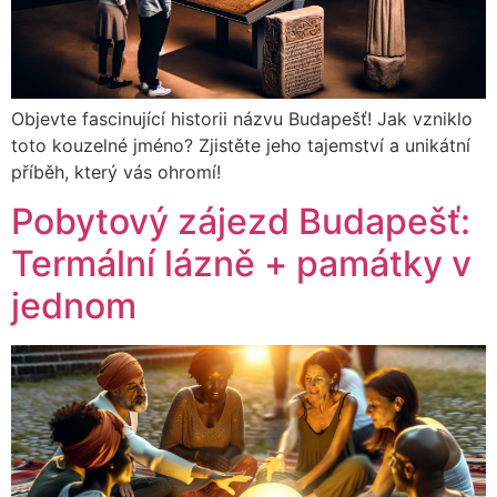
Objevte fascinující historii názvu Budapešť! Jak vzniklo
toto kouzelné jméno? Zjistěte jeho tajemství a unikátní
příběh, který vás ohromí!
Pobytový zájezd Budapešť:
Termální lázně + památky v
jednom