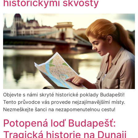
historickými skvosty
Objevte s námi skryté historické poklady Budapešti!
Tento průvodce vás provede nejzajímavějšími místy.
Nezmeškejte šanci na nezapomenutelnou cestu!
Potopená loď Budapešť:
Tragická historie na Dunaji