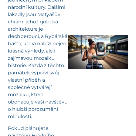
národní kultury. Dalšími
lákadly jsou Matyášův
chrám, jehož gotická
architektura je
dechberoucí, a Rybářská
bašta, která nabízí nejen
l
krásná výhledy, ale i
zajímavou mozaiku
historie. Každá z těchto
památek vypráví svůj
vlastní příběh a
společně vytvářejí
mozaiku, která
obohacuje vaši návštěvu
o hlubší porozumění
minulosti.
Pokud plánujete
návštěvu Hradního