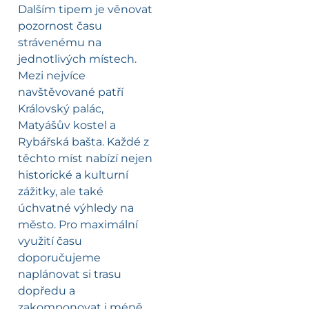
Dalším tipem je věnovat
pozornost času
strávenému na
jednotlivých místech.
Mezi nejvíce
navštěvované patří
Královský palác,
Matyášův kostel a
Rybářská bašta. Každé z
těchto míst nabízí nejen
historické a kulturní
zážitky, ale také
úchvatné výhledy na
město. Pro maximální
využití času
doporučujeme
naplánovat si trasu
dopředu a
zakomponovat i méně