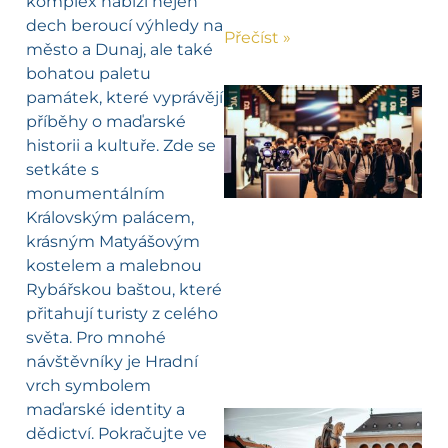
komplex nabízí nejen
dech beroucí výhledy na
Přečíst »
město a Dunaj, ale také
bohatou paletu
památek, které vyprávějí
příběhy o maďarské
historii a kultuře. Zde se
setkáte s
monumentálním
Královským palácem,
krásným Matyášovým
kostelem a malebnou
Rybářskou baštou, které
přitahují turisty z celého
světa. Pro mnohé
návštěvníky je Hradní
vrch symbolem
maďarské identity a
dědictví. Pokračujte ve