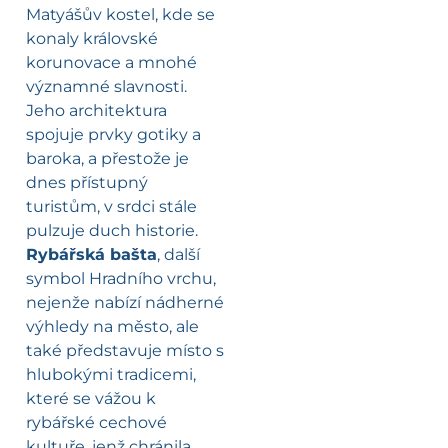
Matyášův kostel, kde se
konaly královské
korunovace a mnohé
významné slavnosti.
Jeho architektura
spojuje prvky gotiky a
baroka, a přestože je
dnes přístupný
turistům, v srdci stále
pulzuje duch historie.
Rybářská bašta
, další
symbol Hradního vrchu,
nejenže nabízí nádherné
výhledy na město, ale
také představuje místo s
hlubokými tradicemi,
které se vážou k
rybářské cechové
kultuře, jenž chránila