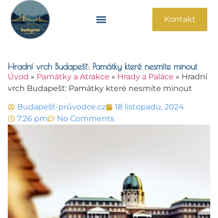
Kontakt
Památky A Atrakce
Praktické Informace
Hradní vrch Budapešť: Památky které nesmíte minout
Úvod
»
Památky a Atrakce
»
Hrady a Paláce
»
Hradní
vrch Budapešť: Památky které nesmíte minout
Budapešť-průvodce.cz
18 listopadu, 2024
7:26 pm
No Comments