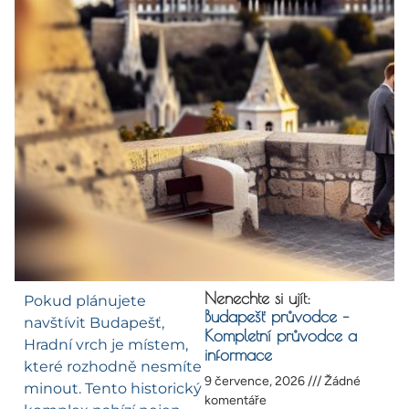
Nenechte si ujít:
Pokud plánujete
Budapešť průvodce –
navštívit Budapešť,
Kompletní průvodce a
Hradní vrch je místem,
informace
které rozhodně nesmíte
9 července, 2026
Žádné
minout. Tento historický
komentáře