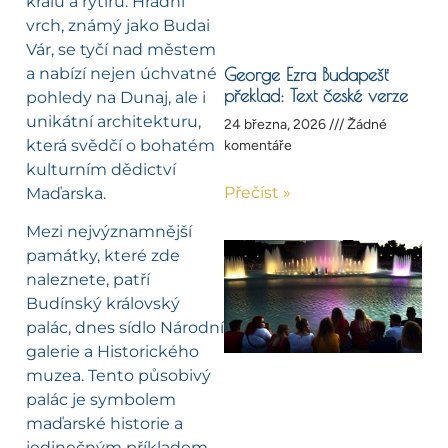
králů a rytířů. Hradní
vrch, známý jako Budai
Vár, se tyčí nad městem
a nabízí nejen úchvatné
George Ezra Budapešť
překlad: Text české verze
pohledy na Dunaj, ale i
unikátní architekturu,
24 března, 2026
Žádné
která svědčí o bohatém
komentáře
kulturním dědictví
Přečíst »
Maďarska.
Mezi nejvýznamnější
památky, které zde
naleznete, patří
Budínský královský
palác, dnes sídlo Národní
galerie a Historického
muzea. Tento působivý
palác je symbolem
maďarské historie a
jedinečným příkladem