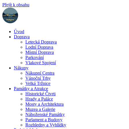
Přejít k obsahu
Úvod
Doprava
Letecká Doprava
Lodní Doprava
Místní Doprava
Parkování
Vlakové Spojení
Nákupy
Nákupní Centra
Vánoční Trhy
Velká Tržnice
Památky a Atrakce
Historické Čtvrti
Hrady a Paláce
Mosty a Architektura
Muzea a Galerie
Náboženské Památky
Parlament a Budovy
Rozhledny a Vyhlídky