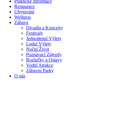
Praktické Informace
Restaurace
Ubytování
Wellness
Zábava
Divadla a Koncerty
Festivaly
Jednodenní Výlety
Lodní Výlety
Noční Život
Poznávací Zájezdy
Rozlučky a Oslavy
Vodní Atrakce
Zábavní Parky
O nás