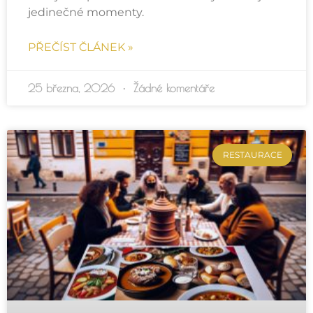
jedinečné momenty.
PŘEČÍST ČLÁNEK »
25 března, 2026
Žádné komentáře
RESTAURACE