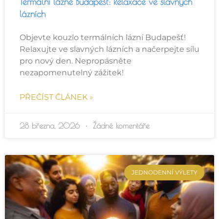
Termální lázně Budapešť: Relaxace ve slavných
lázních
Objevte kouzlo termálních lázní Budapešť!
Relaxujte ve slavných lázních a načerpejte sílu
pro nový den. Nepropásněte
nezapomenutelný zážitek!
PŘEČÍST ČLÁNEK »
28 března, 2026
Žádné komentáře
JEDNODENNÍ VÝLETY