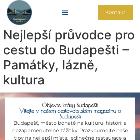
Kontakt
Památky A Atrakce
Praktické Informace
Nejlepší průvodce pro
cestu do Budapešti –
Památky, lázně,
kultura
Objevte krásy Budapešti
Vítejte v našem cestovatelském magazínu o
Budapešti
Budapešť, město bohaté na kulturu, historii a
nezapomenutelné zážitky. Prozkoumejte naše
tipy na nejlepší místa, jedinečné restaurace a