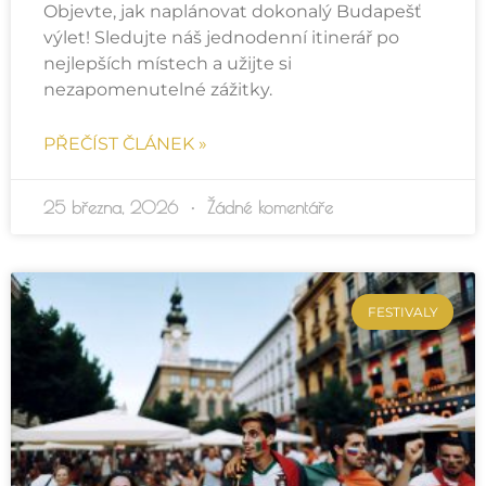
Objevte, jak naplánovat dokonalý Budapešť
výlet! Sledujte náš jednodenní itinerář po
nejlepších místech a užijte si
nezapomenutelné zážitky.
PŘEČÍST ČLÁNEK »
25 března, 2026
Žádné komentáře
FESTIVALY