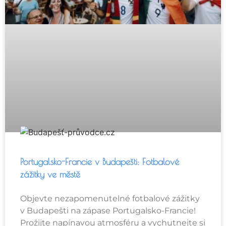
Portugalsko-Francie v Budapešti: Fotbalové
zážitky ve městě
Objevte nezapomenutelné fotbalové zážitky
v Budapešti na zápase Portugalsko-Francie!
Prožijte napínavou atmosféru a vychutnejte si