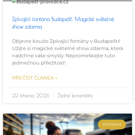
Zpívající fontána Budapešť: Magické světelné
show zdarma
Objevte kouzlo Zpívající fontány v Budapešti!
Užijte si magické světelné show zdarma, která
nadchne vaše smysly. Nepromeškejte tuto
jedinečnou příležitost!
PŘEČÍST ČLÁNEK »
22 března, 2026
Žádné komentáře
DOPRAVA