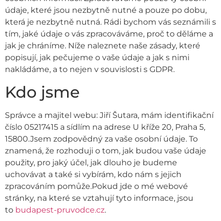
údaje, které jsou nezbytně nutné a pouze po dobu,
která je nezbytně nutná. Rádi bychom vás seznámili s
tím, jaké údaje o vás zpracováváme, proč to děláme a
jak je chráníme. Níže naleznete naše zásady, které
popisují, jak pečujeme o vaše údaje a jak s nimi
nakládáme, a to nejen v souvislosti s GDPR.
Kdo jsme
Správce a majitel webu: Jiří Šutara, mám identifikační
číslo 05217415 a sídlím na adrese U kříže 20, Praha 5,
15800.Jsem zodpovědný za vaše osobní údaje. To
znamená, že rozhoduji o tom, jak budou vaše údaje
použity, pro jaký účel, jak dlouho je budeme
uchovávat a také si vybírám, kdo nám s jejich
zpracováním pomůže.Pokud jde o mé webové
stránky, na které se vztahují tyto informace, jsou
to
budapest-pruvodce.cz
.