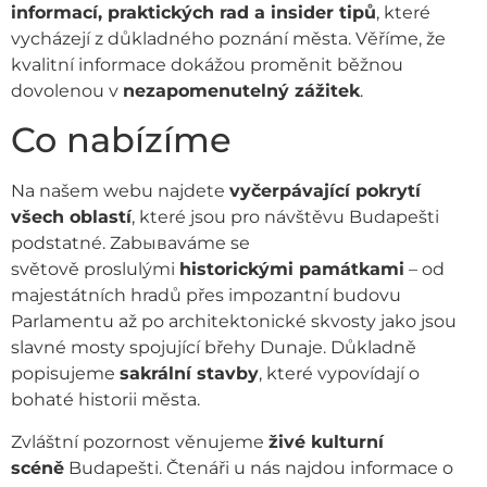
informací, praktických rad a insider tipů
, které
vycházejí z důkladného poznání města. Věříme, že
kvalitní informace dokážou proměnit běžnou
dovolenou v
nezapomenutelný zážitek
.
Co nabízíme
Na našem webu najdete
vyčerpávající pokrytí
všech oblastí
, které jsou pro návštěvu Budapešti
podstatné. Zabываváme se
světově proslulými
historickými památkami
– od
majestátních hradů přes impozantní budovu
Parlamentu až po architektonické skvosty jako jsou
slavné mosty spojující břehy Dunaje. Důkladně
popisujeme
sakrální stavby
, které vypovídají o
bohaté historii města.
Zvláštní pozornost věnujeme
živé kulturní
scéně
Budapešti. Čtenáři u nás najdou informace o