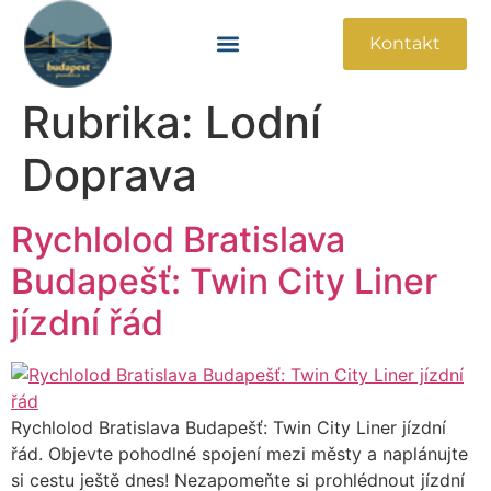
Kontakt
Památky A Atrakce
Praktické Informace
Rubrika:
Lodní
Doprava
Rychlolod Bratislava
Budapešť: Twin City Liner
jízdní řád
Rychlolod Bratislava Budapešť: Twin City Liner jízdní
řád. Objevte pohodlné spojení mezi městy a naplánujte
si cestu ještě dnes! Nezapomeňte si prohlédnout jízdní