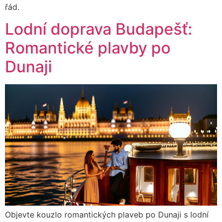
řád.
Lodní doprava Budapešť:
Romantické plavby po
Dunaji
Objevte kouzlo romantických plaveb po Dunaji s lodní