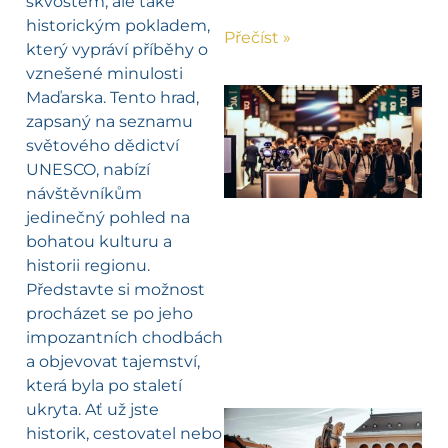
skvostem, ale také
historickým pokladem,
Přečíst »
který vypráví příběhy o
vznešené minulosti
Maďarska. Tento hrad,
zapsaný na seznamu
světového dědictví
UNESCO, nabízí
návštěvníkům
jedinečný pohled na
bohatou kulturu a
historii regionu.
Představte si možnost
procházet se po jeho
impozantních chodbách
a objevovat tajemství,
která byla po staletí
ukryta. Ať už jste
historik, cestovatel nebo