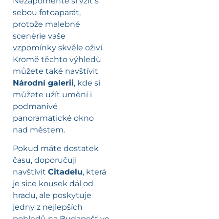
Nezapomeňte si vzít s
sebou fotoaparát,
protože malebné
scenérie vaše
vzpomínky skvěle oživí.
Kromě těchto výhledů
můžete také navštívit
Národní galerii
, kde si
můžete užít umění i
podmanivé
panoramatické okno
nad městem.
Pokud máte dostatek
času, doporučuji
navštívit
Citadelu
, která
je sice kousek dál od
hradu, ale poskytuje
jedny z nejlepších
pohledů na Budapešť ve