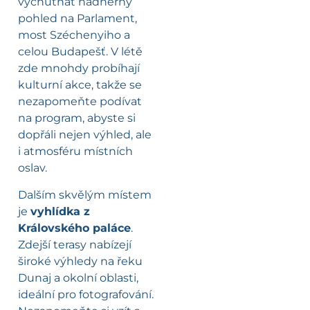
vychutnat nádherný
pohled na Parlament,
most Széchenyiho a
celou Budapešť. V létě
zde mnohdy probíhají
kulturní akce, takže se
nezapomeňte podívat
na program, abyste si
dopřáli nejen výhled, ale
i atmosféru místních
oslav.
Dalším skvělým místem
je
vyhlídka z
Královského paláce
.
Zdejší terasy nabízejí
široké výhledy na řeku
Dunaj a okolní oblasti,
ideální pro fotografování.