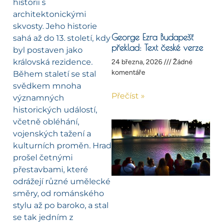
historii s
architektonickými
skvosty. Jeho historie
George Ezra Budapešť
sahá až do 13. století, kdy
překlad: Text české verze
byl postaven jako
královská rezidence.
24 března, 2026
Žádné
komentáře
Během staletí se stal
svědkem mnoha
Přečíst »
významných
historických událostí,
včetně obléhání,
vojenských tažení a
kulturních proměn. Hrad
prošel četnými
přestavbami, které
odrážejí různé umělecké
směry, od románského
stylu až po baroko, a stal
se tak jedním z