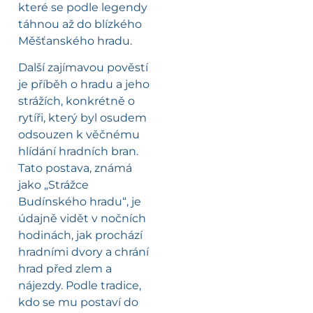
které se podle legendy
táhnou až do blízkého
Měšťanského hradu.
Další zajímavou pověstí
je příběh o hradu a jeho
strážích, konkrétně o
rytíři, který byl osudem
odsouzen k věčnému
hlídání hradních bran.
Tato postava, známá
jako „Strážce
Budínského hradu“, je
údajně vidět v nočních
hodinách, jak prochází
hradními dvory a chrání
hrad před zlem a
nájezdy. Podle tradice,
kdo se mu postaví do