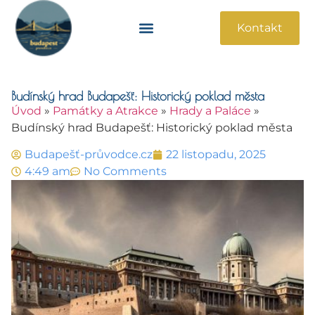
Kontakt
Památky A Atrakce
Praktické Informace
Budínský hrad Budapešť: Historický poklad města
Úvod
»
Památky a Atrakce
»
Hrady a Paláce
»
Budínský hrad Budapešť: Historický poklad města
Budapešť-průvodce.cz
22 listopadu, 2025
4:49 am
No Comments