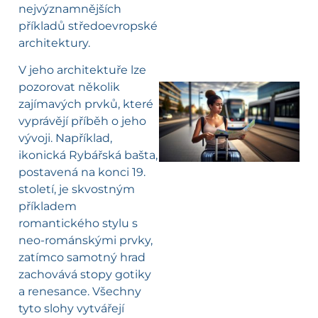
nejvýznamnějších
příkladů středoevropské
architektury.
V jeho architektuře lze
pozorovat několik
zajímavých prvků, které
l
vyprávějí příběh o jeho
vývoji. Například,
ikonická Rybářská bašta,
postavená na konci 19.
století, je skvostným
příkladem
romantického stylu s
neo-románskými prvky,
zatímco samotný hrad
zachovává stopy gotiky
a renesance. Všechny
tyto slohy vytvářejí