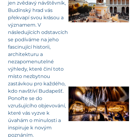
jen zvědavý návštěvník,
Budínský hrad vás
překvapí svou krásou a
významem. V
následujících odstavcích
se podíváme na jeho
fascinující historii,
architekturu a
nezapomenutelné
výhledy, které činí toto
místo nezbytnou
zastávkou pro každého,
kdo navštíví Budapešť.
Ponořte se do
vzrušujícího objevování,
které vás vyzve k
úvahám o minulosti a
inspiruje k novým
poznáním.