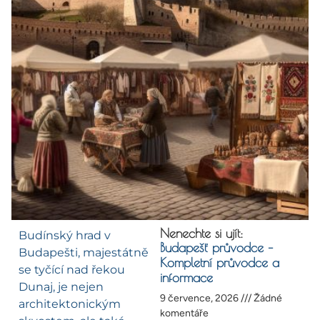
Nenechte si ujít:
Budínský hrad v
Budapešť průvodce –
Budapešti, majestátně
Kompletní průvodce a
se tyčící nad řekou
informace
Dunaj, je nejen
9 července, 2026
Žádné
architektonickým
komentáře