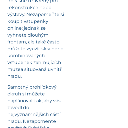
dočasně uzavřeny pro
rekonstrukce nebo
výstavy. Nezapomeňte si
koupit vstupenky
online; jednak se
vyhnete dlouhým
frontám, ale také často
můžete využít slev nebo
kombinovaných
vstupenek zahrnujících
muzea situovaná uvnitř
hradu.
Samotný prohlídkový
okruh si můžete
naplánovat tak, aby vás
zavedl do
nejvýznamnějších částí
hradu. Nezapomeňte