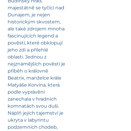
Budínský hrad,
majestátně se tyčící nad
Dunajem, je nejen
historickým skvostem,
ale také zdrojem mnoha
fascinujících legend a
pověstí, které obklopují
jeho zdi a přilehlé
oblasti. Jednou z
nejznámějších pověstí je
příběh o královně
Beatrix, manželce krále
Matyáše Korvína, která
podle vyprávění
zanechala v hradních
komnatách svou duši.
Náplň jejích tajemství je
ukryta v labyrintu
podzemních chodeb,