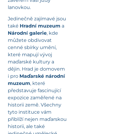
závěrem vaší jízdy
lanovkou.
Jedinečně zajímavé jsou
také
Hradní muzeum
a
Národní galerie
, kde
můžete obdivovat
cenné sbírky umění,
které mapují vývoj
maďarské kultury a
dějin. Hrad je domovem
i pro
Maďarské národní
muzeum
, které
představuje fascinující
expozice zaměřené na
historii země. Všechny
tyto instituce vám
přiblíží nejen maďarskou
historii, ale také
jedinečné umělecké