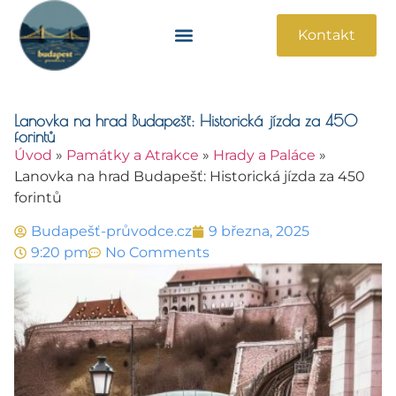
Kontakt
Památky A Atrakce
Praktické Informace
Lanovka na hrad Budapešť: Historická jízda za 450
forintů
Úvod
»
Památky a Atrakce
»
Hrady a Paláce
»
Lanovka na hrad Budapešť: Historická jízda za 450
forintů
Budapešť-průvodce.cz
9 března, 2025
9:20 pm
No Comments