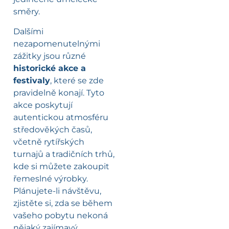
směry.
Dalšími
nezapomenutelnými
zážitky jsou různé
historické akce a
festivaly
, které se zde
pravidelně konají. Tyto
akce poskytují
autentickou atmosféru
středověkých časů,
včetně rytířských
turnajů a tradičních trhů,
kde si můžete zakoupit
řemeslné výrobky.
Plánujete-li návštěvu,
zjistěte si, zda se během
vašeho pobytu nekoná
nějaký zajímavý