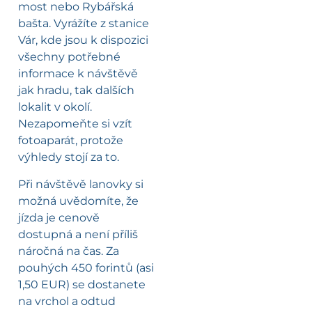
most nebo Rybářská
bašta. Vyrážíte z stanice
Vár, kde jsou k dispozici
všechny potřebné
informace k návštěvě
jak hradu, tak dalších
lokalit v okolí.
Nezapomeňte si vzít
fotoaparát, protože
výhledy stojí za to.
Při návštěvě lanovky si
možná uvědomíte, že
jízda je cenově
dostupná a není příliš
náročná na čas. Za
pouhých 450 forintů (asi
1,50 EUR) se dostanete
na vrchol a odtud