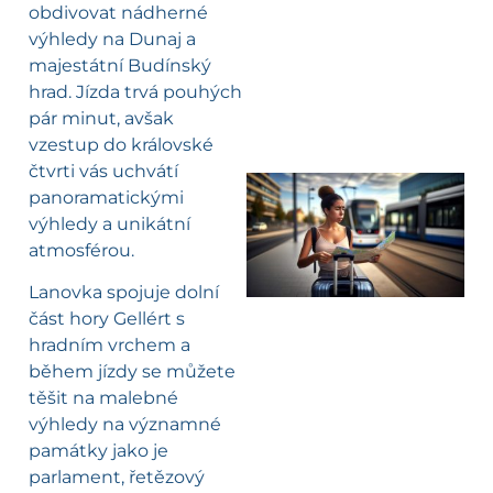
obdivovat nádherné
výhledy na Dunaj a
majestátní Budínský
hrad. Jízda trvá pouhých
pár minut, avšak
vzestup do královské
čtvrti vás uchvátí
panoramatickými
výhledy a unikátní
l
atmosférou.
Lanovka spojuje dolní
část hory Gellért s
hradním vrchem a
během jízdy se můžete
těšit na malebné
výhledy na významné
památky jako je
parlament, řetězový