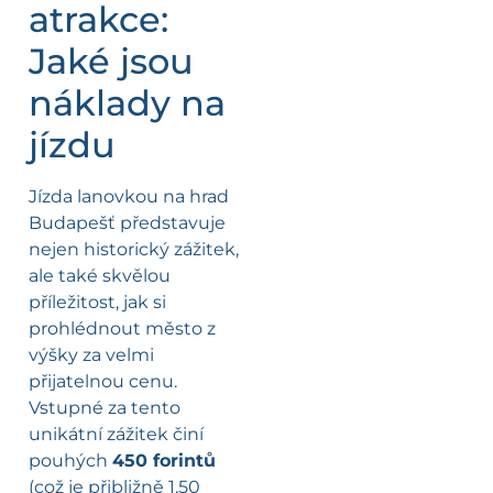
atrakce:
Jaké jsou
náklady na
jízdu
Jízda lanovkou na hrad
Budapešť představuje
nejen historický zážitek,
ale také skvělou
příležitost, jak si
prohlédnout město z
výšky za velmi
přijatelnou cenu.
Vstupné za tento
unikátní zážitek činí
pouhých
450 forintů
(což je přibližně 1,50