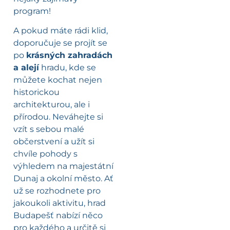
program!
A pokud máte rádi klid,
doporučuje se projít se
po
krásných zahradách
a alejí
hradu, kde se
můžete kochat nejen
historickou
architekturou, ale i
přírodou. Neváhejte si
vzít s sebou malé
občerstvení a užít si
chvíle pohody s
výhledem na majestátní
Dunaj a okolní město. Ať
už se rozhodnete pro
jakoukoli aktivitu, hrad
Budapešť nabízí něco
pro každého a určitě si