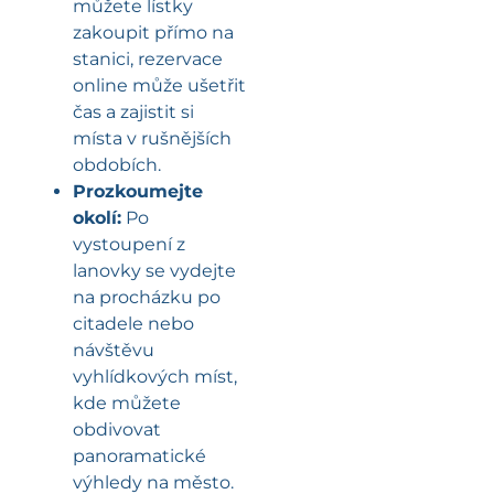
můžete lístky
zakoupit přímo na
stanici, rezervace
online může ušetřit
čas a zajistit si
místa v rušnějších
obdobích.
Prozkoumejte
okolí:
Po
vystoupení z
lanovky se vydejte
na procházku po
citadele nebo
návštěvu
vyhlídkových míst,
kde můžete
obdivovat
panoramatické
výhledy na město.