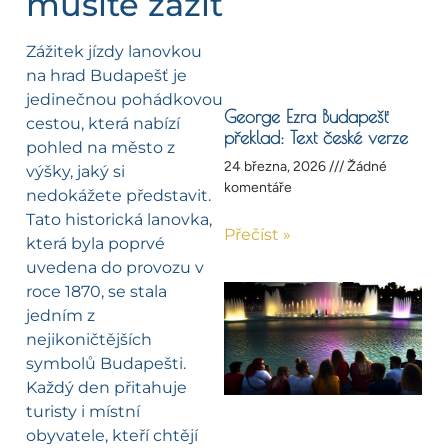
musíte zažít
Zážitek jízdy lanovkou
na hrad Budapešť je
jedinečnou pohádkovou
George Ezra Budapešť
cestou, která nabízí
překlad: Text české verze
pohled na město z
24 března, 2026
Žádné
výšky, jaký si
komentáře
nedokážete představit.
Tato historická lanovka,
Přečíst »
která byla poprvé
uvedena do provozu v
roce 1870, se stala
jedním z
nejikoničtějších
symbolů Budapešti.
Každý den přitahuje
turisty i místní
obyvatele, kteří chtějí