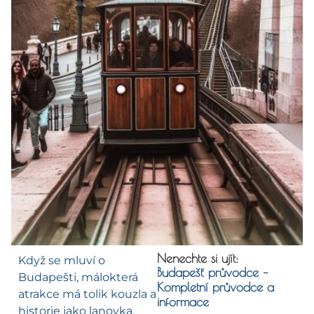
Nenechte si ujít:
Když se mluví o
Budapešť průvodce –
Budapešti, málokterá
Kompletní průvodce a
atrakce má tolik kouzla a
informace
historie jako lanovka,