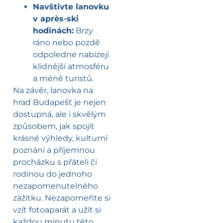
Navštivte lanovku
v après-ski
hodinách:
Brzy
ráno nebo pozdě
odpoledne nabízejí
klidnější atmosféru
a méně turistů.
Na závěr, lanovka na
hrad Budapešť je nejen
dostupná, ale i skvělým
způsobem, jak spojit
krásné výhledy, kulturní
poznání a příjemnou
procházku s přáteli či
rodinou do jednoho
nezapomenutelného
zážitku. Nezapomeňte si
vzít fotoaparát a užít si
každou minutu této