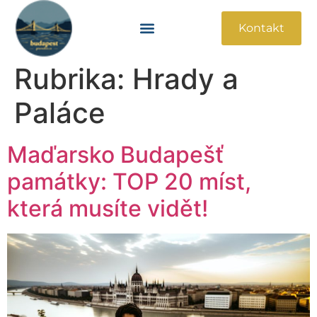
Kontakt
Památky A Atrakce
Praktické Informace
Rubrika:
Hrady a
Paláce
Maďarsko Budapešť
památky: TOP 20 míst,
která musíte vidět!