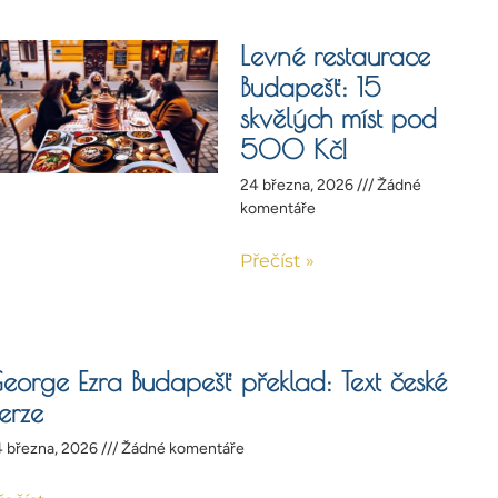
Levné restaurace
Budapešť: 15
skvělých míst pod
500 Kč!
24 března, 2026
Žádné
komentáře
Přečíst »
eorge Ezra Budapešť překlad: Text české
erze
 března, 2026
Žádné komentáře