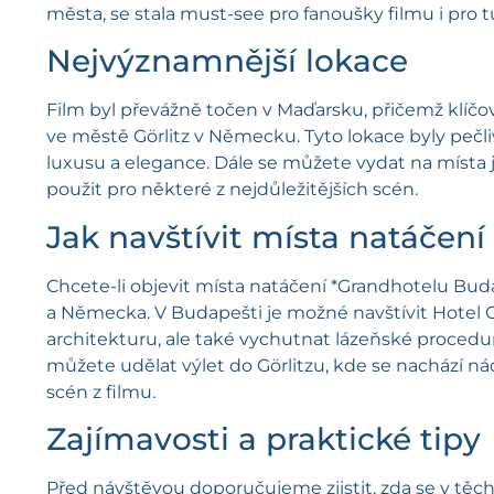
města, se stala must-see pro fanoušky filmu i pro tur
Nejvýznamnější lokace
Film byl převážně točen v Maďarsku, přičemž klíč
ve městě Görlitz v Německu. Tyto lokace byly pečl
luxusu a elegance. Dále se můžete vydat na místa j
použit pro některé z nejdůležitějších scén.
Jak navštívit místa natáčení
Chcete-li objevit místa natáčení *Grandhotelu Bud
a Německa. V Budapešti je možné navštívit Hotel 
architekturu, ale také vychutnat lázeňské procedu
můžete udělat výlet do Görlitzu, kde se nachází ná
scén z filmu.
Zajímavosti a praktické tipy
Před návštěvou doporučujeme zjistit, zda se v těch