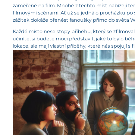
zaměřené na film. Mnohé z těchto míst nabízejí te
filmovými scénami. Ať už se jedná o procházku po s
zážitek dokáže přenést fanoušky přímo do světa 
Každé místo nese stopy příběhu, který se zfilmova
učiníte, si budete moci představit, jaké to bylo 
lokace, ale mají vlastní příběhy, které nás spoju