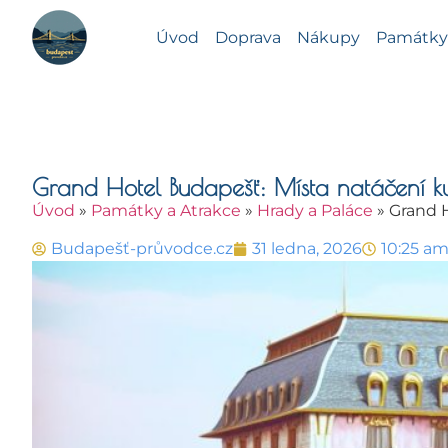
Úvod
Doprava
Nákupy
Památky 
Grand Hotel Budapešť: Místa natáčení ku
Úvod
»
Památky a Atrakce
»
Hrady a Paláce
»
Grand H
Budapešť-průvodce.cz
31 ledna, 2026
10:25 a