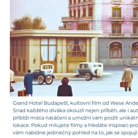
Grand Hotel Budapešť, kultovní film od Wese Ander
Snad každého diváka okouzlí nejen příběh, ale i au
přiblíží místa natáčení a umožní vám prožít unikátní
lokace. Pokud milujete filmy a hledáte inspiraci p
vám nabídne jedinečný pohled na to, jak se spojují fi