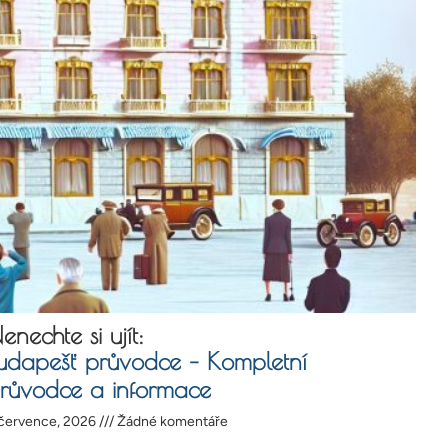
enechte si ujít:
udapešť průvodce – Kompletní
růvodce a informace
 července, 2026
Žádné komentáře