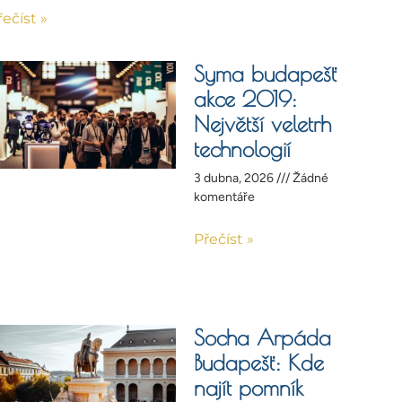
řečíst »
Syma budapešť
akce 2019:
Největší veletrh
technologií
3 dubna, 2026
Žádné
komentáře
Přečíst »
Socha Arpáda
Budapešť: Kde
najít pomník