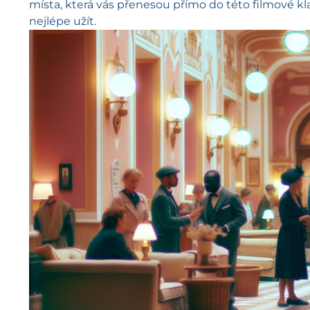
místa, která vás přenesou přímo do této filmové kla
nejlépe užít.