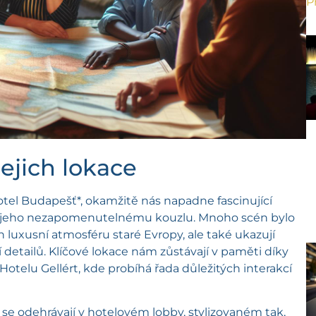
P
ejich lokace
el Budapešť*, okamžitě nás napadne fascinující
jí k jeho nezapomenutelnému kouzlu. Mnoho scén bylo
 luxusní atmosféru staré Evropy, ale také ukazují
detailů. Klíčové lokace nám zůstávají v paměti díky
telu Gellért, kde probíhá řada důležitých interakcí
 se odehrávají v hotelovém lobby, stylizovaném tak,