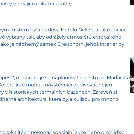
isty hledající unikátní zážitky.
ovým místem byla budova Hotelu Gellért a také lokace
ivě vybrány tak, aby odrážely atmosféru evropského
ako je nádherný zámek Dreischorn, jehož interiér byl
apešť*, doporučuje se naplánovat si cestu do Maďarska
Gellért, kde mohou návštěvníci obdivovat nejen
ry v historických termálních bazénech. Zároveň si
dherná architektura, která byla kulisou pro mnoho
to lokalitách nekonají speciální akce nebo prohlídky