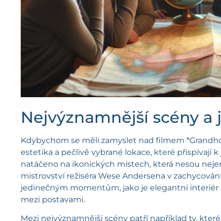
Nejvýznamnější scény a j
Kdybychom se měli zamyslet nad filmem *Grandhot
estetika a pečlivě vybrané lokace, které přispíva
natáčeno na ikonických místech, která nesou nejen
mistrovství režiséra Wese Andersena v zachycování 
jedinečným momentům, jako je elegantní interiér Ho
mezi postavami.
Mezi nejvýznamnější scény patří například ty, které