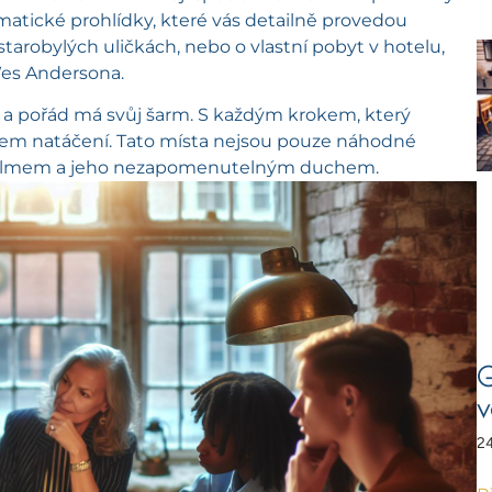
matické prohlídky, které vás detailně provedou
tarobylých uličkách, nebo o vlastní pobyt v hotelu,
Wes Andersona.
l a pořád má svůj šarm. S každým krokem, který
během natáčení. Tato místa nejsou pouze náhodné
jí s filmem a jeho nezapomenutelným duchem.
G
v
24