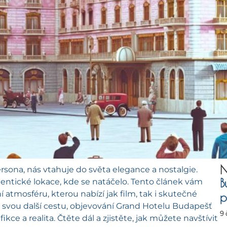
N
sona, nás vtahuje do světa elegance a nostalgie.
B
tentické lokace, kde se natáčelo. Tento článek vám
 atmosféru, kterou nabízí jak film, tak i skutečné
p
ro svou další cestu, objevování Grand Hotelu Budapešť
9
kce a realita. Čtěte dál a zjistěte, jak můžete navštívit