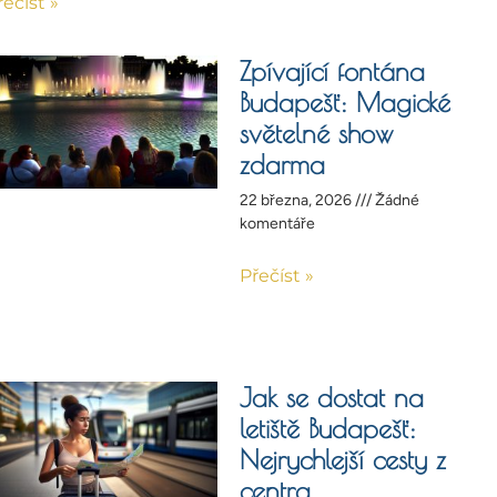
řečíst »
Zpívající fontána
Budapešť: Magické
světelné show
zdarma
22 března, 2026
Žádné
komentáře
Přečíst »
Jak se dostat na
letiště Budapešť:
Nejrychlejší cesty z
centra