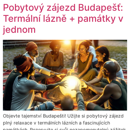
Pobytový zájezd Budapešť:
Termální lázně + památky v
jednom
Objevte tajemství Budapešti! Užijte si pobytový zájezd
plný relaxace v termálních lázních a fascinujících
památkách. Rezervujte si svůj nezapomenutelný zážitek