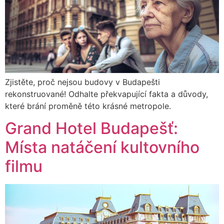
Zjistěte, proč nejsou budovy v Budapešti
rekonstruované! Odhalte překvapující fakta a důvody,
které brání proměně této krásné metropole.
Grand Hotel Budapešť:
Místa natáčení kultovního
filmu