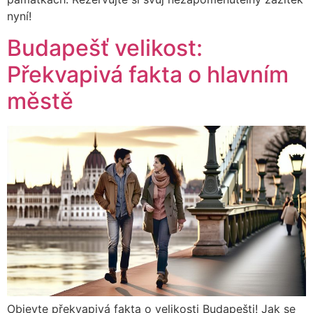
nyní!
Budapešť velikost:
Překvapivá fakta o hlavním
městě
Objevte překvapivá fakta o velikosti Budapešti! Jak se