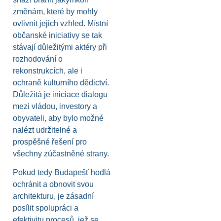
změnám, které by mohly
ovlivnit jejich vzhled. Místní
občanské iniciativy se tak
stávají důležitými aktéry při
rozhodování o
rekonstrukcích, ale i
ochraně kulturního dědictví.
Důležitá je iniciace dialogu
mezi vládou, investory a
obyvateli, aby bylo možné
nalézt udržitelné a
prospěšné řešení pro
všechny zúčastněné strany.
Pokud tedy Budapešť hodlá
ochránit a obnovit svou
architekturu, je zásadní
posílit spolupráci a
efektivitu procesů, jež se