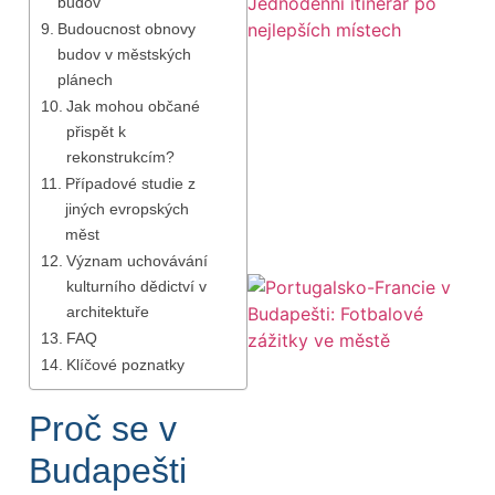
budov
Budoucnost obnovy
budov v městských
plánech
Jak mohou občané
přispět k
rekonstrukcím?
Případové studie z
jiných evropských
měst
Význam uchovávání
kulturního dědictví v
architektuře
FAQ
Klíčové poznatky
Proč se v
Budapešti