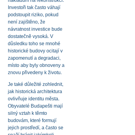
nákladům na rekonstrukci.
Investoři tak často váhají
podstoupit riziko, pokud
není zajištěno, že
návratnost investice bude
dostatečně vysoká. V
důsledku toho se mnohé
historické budovy ocitají v
zapomenutí a degradaci,
místo aby byly obnoveny a
znovu přivedeny k životu.
Je také důležité zohlednit,
jak historická architektura
ovlivňuje identitu města.
Obyvatelé Budapešti mají
silný vztah k těmto
budovám, které formují
jejich prostředí, a často se
snaží bránit jakýmkoli