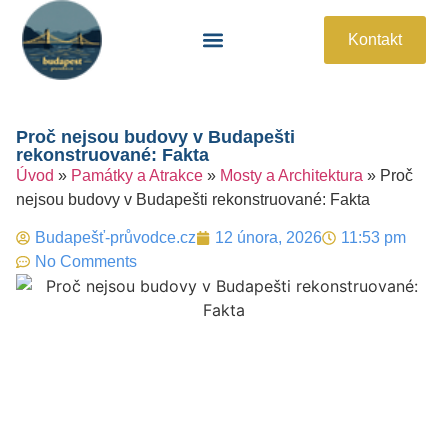
Kontakt
Památky A Atrakce
Praktické Informace
Proč nejsou budovy v Budapešti
rekonstruované: Fakta
Úvod
»
Památky a Atrakce
»
Mosty a Architektura
»
Proč
nejsou budovy v Budapešti rekonstruované: Fakta
Budapešť-průvodce.cz
12 února, 2026
11:53 pm
No Comments