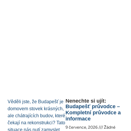
Nenechte si ujít:
Věděli jste, že Budapešť je
Budapešť průvodce –
domovem stovek krásných,
Kompletní průvodce a
ale chátrajících budov, které
informace
čekají na rekonstrukci? Tato
9 července, 2026
Žádné
situace nás nutí zamyslet