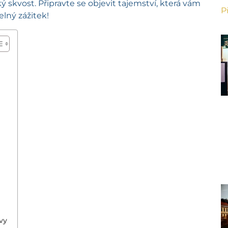
cký skvost. Připravte se objevit tajemství, která vám
P
ný zážitek!
vy