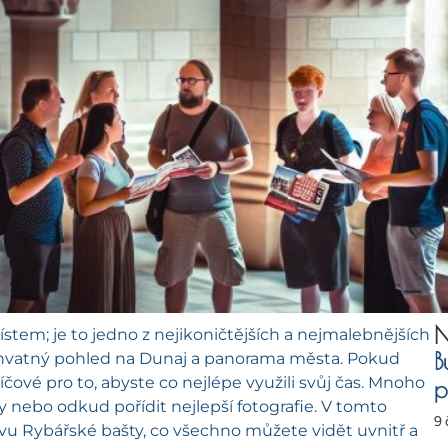
N
tem; je to jedno z nejikoničtějších a nejmalebnějších
B
chvatný pohled na Dunaj a panorama města. Pokud
čové pro to, abyste co nejlépe využili svůj čas. Mnoho
p
avy nebo odkud pořídit nejlepší fotografie. V tomto
9
ěvu Rybářské bašty, co všechno můžete vidět uvnitř a