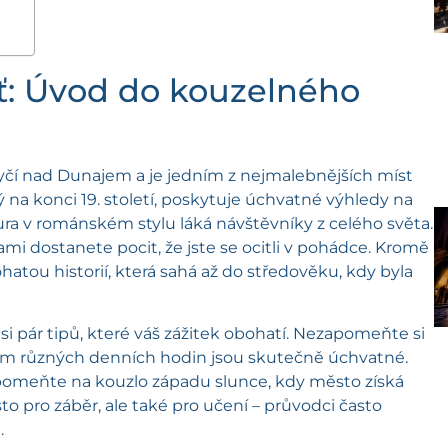
ť: Úvod do kouzelného
tyčí nad Dunajem a je jedním z nejmalebnějších míst
 na konci 19. století, poskytuje úchvatné výhledy na
ura v románském stylu láká návštěvníky z celého světa.
i dostanete pocit, že jste se ocitli v pohádce. Kromě
atou historií, která sahá až do středověku, kdy byla
si pár tipů, které váš zážitek obohatí. Nezapomeňte si
hem různých denních hodin jsou skutečně úchvatné.
ezapomeňte na kouzlo západu slunce, kdy město získá
o pro záběr, ale také pro učení – průvodci často
.