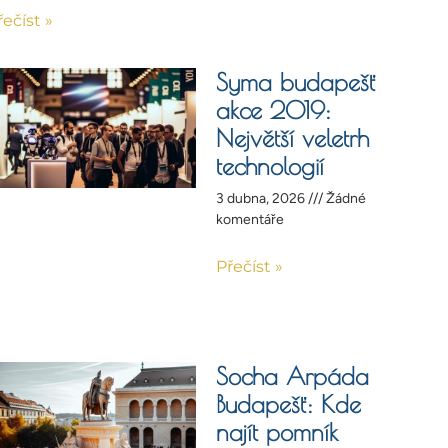
řečíst »
Syma budapešť
akce 2019:
Největší veletrh
technologií
3 dubna, 2026
Žádné
komentáře
Přečíst »
Socha Arpáda
Budapešť: Kde
najít pomník