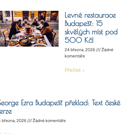
Levné restaurace
Budapešť: 15
skvělých míst pod
500 Kč!
24 března, 2026
Žádné
komentáře
Přečíst »
eorge Ezra Budapešť překlad: Text české
erze
 března, 2026
Žádné komentáře