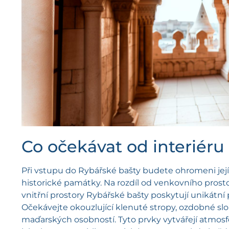
Co očekávat od interiéru
Při vstupu do Rybářské bašty budete ohromeni jejím
historické památky. Na rozdíl od venkovního pros
vnitřní prostory Rybářské bašty poskytují unikátní 
Očekávejte okouzlující klenuté stropy, ozdobné sl
maďarských osobností. Tyto prvky vytvářejí atmosféru,