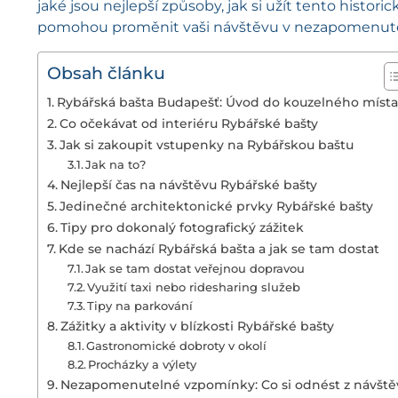
jaké jsou nejlepší způsoby, jak si užít tento histori
pomohou proměnit vaši návštěvu v nezapomenutel
Obsah článku
Rybářská bašta Budapešť: Úvod do kouzelného místa
Co očekávat od interiéru Rybářské bašty
Jak si zakoupit vstupenky na Rybářskou baštu
Jak na to?
Nejlepší čas na návštěvu Rybářské bašty
Jedinečné architektonické prvky Rybářské bašty
Tipy pro dokonalý fotografický zážitek
Kde se nachází Rybářská bašta a jak se tam dostat
Jak se tam dostat veřejnou dopravou
Využití taxi nebo ridesharing služeb
Tipy na parkování
Zážitky a aktivity v blízkosti Rybářské bašty
Gastronomické dobroty v okolí
Procházky a výlety
Nezapomenutelné vzpomínky: Co si odnést z návště