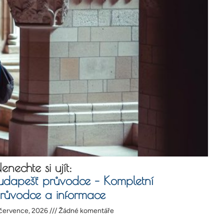
enechte si ujít:
udapešť průvodce – Kompletní
růvodce a informace
 července, 2026
Žádné komentáře