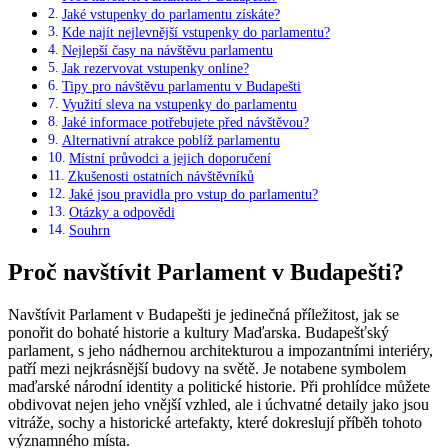
Jaké vstupenky do parlamentu získáte?
Kde najít nejlevnější vstupenky do parlamentu?
Nejlepší časy na návštěvu parlamentu
Jak rezervovat vstupenky online?
Tipy pro návštěvu parlamentu v Budapešti
Využití sleva na vstupenky do parlamentu
Jaké informace potřebujete před návštěvou?
Alternativní atrakce poblíž parlamentu
Místní průvodci a jejich doporučení
Zkušenosti ostatních návštěvníků
Jaké jsou pravidla pro vstup do parlamentu?
Otázky a odpovědi
Souhrn
Proč navštívit Parlament v Budapešti?
Navštívit Parlament v Budapešti je jedinečná příležitost, jak se
ponořit do bohaté historie a kultury Maďarska. Budapešťský
parlament, s jeho nádhernou architekturou a impozantními interiéry,
patří mezi nejkrásnější budovy na světě. Je notabene symbolem
maďarské národní identity a politické historie. Při prohlídce můžete
obdivovat nejen jeho vnější vzhled, ale i úchvatné detaily jako jsou
vitráže, sochy a historické artefakty, které dokreslují příběh tohoto
významného místa.