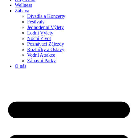
Wellness
Zábava
Divadla a Koncerty
Festivaly
Jednodenní Výlety
Lodní Výlety
Noční Život
Poznávací Zájezdy
Rozlučky a Oslavy
Vodní Atrakce
Zábavní Parky
O nás