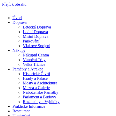
Přejít k obsahu
Úvod
Doprava
Letecká Doprava
Lodní Doprava
Místní Doprava
Parkování
Vlakové Spojení
Nákupy
Nákupní Centra
Vánoční Trhy
Velká Tržnice
Památky a Atrakce
Historické Čtvrti
Hrady a Paláce
Mosty a Architektura
Muzea a Galerie
Náboženské Památky
Parlament a Budovy
Rozhledny a Vyhlídky
Praktické Informace
Restaurace
Ubytování