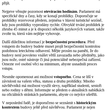
přijít.
Nejprve věnujte pozornost
otevíracím hodinám
. Parlament má
specifické dny a časy, kdy se konají prohlídky. Doporučuje se
prohlídky rezervovat předem, zejména v hlavní turistické sezóně,
kdy jsou prohlídky vyprodány rychle. Obvyklé trvání prohlídek je
zhruba 45 minut a je k dispozici několik jazykových variant, takže
zvolte tu, která vám nejlépe vyhovuje.
Další důležitou informací je
bezpečnostní procedura
. Před
vstupem do budovy budete muset projít bezpečnostní kontrolou
podobnou leteckému odbavení. Mějte prosím na paměti, že do
budovy není povoleno vnášet větší zavazadla nebo předměty, jako
jsou nože, ostré nástroje či jiná potenciálně nebezpečná zařízení.
Omezte své osobní věci na minimum, abyste usnadnili proces
vstupu.
Nesmíte opomenout ani možnost
vstupného
. Cena se liší v
závislosti na vašem věku, statusu a druhu prohlídky. Mnoho
návštěvníků má možnost využít slevy, například studenti, senioři
nebo rodiny s dětmi. Informujte se předem o aktuálních nabídkách
na oficiálních stránkách parlamentu, abyste co nejvíce ušetřili.
V neposlední řadě, je doporučeno se seznámit s
historickým
kontextem
budovy ještě před návštěvou. Parlament je nejen