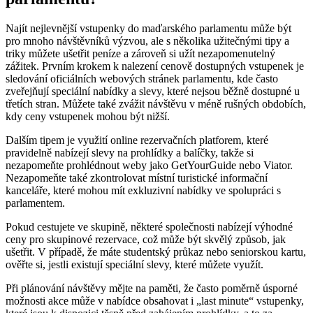
Najít nejlevnější vstupenky do maďarského parlamentu může být
pro mnoho návštěvníků výzvou, ale s několika užitečnými tipy a
triky můžete ušetřit peníze a zároveň si užít nezapomenutelný
zážitek. Prvním krokem k nalezení cenově dostupných vstupenek je
sledování oficiálních webových stránek parlamentu, kde často
zveřejňují speciální nabídky a slevy, které nejsou běžně dostupné u
třetích stran. Můžete také zvážit návštěvu v méně rušných obdobích,
kdy ceny vstupenek mohou být nižší.
Dalším tipem je využití online rezervačních platforem, které
pravidelně nabízejí slevy na prohlídky a balíčky, takže si
nezapomeňte prohlédnout weby jako GetYourGuide nebo Viator.
Nezapomeňte také zkontrolovat místní turistické informační
kanceláře, které mohou mít exkluzivní nabídky ve spolupráci s
parlamentem.
Pokud cestujete ve skupině, některé společnosti nabízejí výhodné
ceny pro skupinové rezervace, což může být skvělý způsob, jak
ušetřit. V případě, že máte studentský průkaz nebo seniorskou kartu,
ověřte si, jestli existují speciální slevy, které můžete využít.
Při plánování návštěvy mějte na paměti, že často poměrně úsporné
možnosti akce může v nabídce obsahovat i „last minute“ vstupenky,