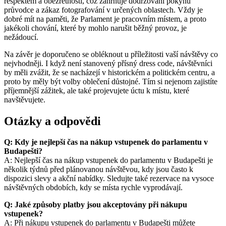
respektem a obezřetností, což zahrnuje dodržování pokynů
průvodce a zákaz fotografování v určených oblastech. Vždy je
dobré mít na paměti, že Parlament je pracovním místem, a proto
jakékoli chování, které by mohlo narušit běžný provoz, je
nežádoucí.
Na závěr je doporučeno se obléknout u příležitosti vaší návštěvy co
nejvhodněji. I když není stanovený přísný dress code, návštěvníci
by měli zvážit, že se nacházejí v historickém a politickém centru, a
proto by měly být volby oblečení důstojné. Tím si nejenom zajistíte
příjemnější zážitek, ale také projevujete úctu k místu, které
navštěvujete.
Otázky a odpovědi
Q: Kdy je nejlepší čas na nákup vstupenek do parlamentu v
Budapešti?
A: Nejlepší čas na nákup vstupenek do parlamentu v Budapešti je
několik týdnů před plánovanou návštěvou, kdy jsou často k
dispozici slevy a akční nabídky. Sledujte také rezervace na vysoce
návštěvných obdobích, kdy se místa rychle vyprodávají.
Q: Jaké způsoby platby jsou akceptovány při nákupu
vstupenek?
A: Při nákupu vstupenek do parlamentu v Budapešti můžete