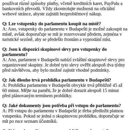
používat různé způsoby platby, včetně kreditních karet, PayPalu a
bankovních převodů. Vždy zkontrolujte možnosti na oficiální
webové stránce, abyste zajistili bezproblémový nákup.
Q: Lze vstupenky do parlamentu koupit na místě?
A: Ano, vstupenky do parlamentu v Budapešti je možné zakoupit na
místě, avšak doporučuje se mít je rezervované předem, zejména v
turistické sezóně, aby se předešlo frontám a vyprodání míst.
Q: Jsou k dispozici skupinové slevy pro vstupenky do
parlamentu?
A: Ano, parlament v Budapešti nabízí zvláštní skupinové slevy pro
organizované skupiny. Je dobré tyto slevy ověřit alespoň dva týdny
před návštěvou, aby bylo možné zajistit vhodné podmínky.
Q: Jak dlouho trvá prohlídka parlamentu v Budapešti?
A: Prohlídka parlamentu v Budapešti obvykle trvá přibližně 45 až
60 minut. Mějte na paměti, že je dobré dorazit alespoň 15 minut
před plánovaným termínem prohlídky.
Q: Jaké dokumenty jsou potřeba při vstupu do parlamentu?
A: Při vstupu do parlamentu v Budapešti je třeba předložit platnou
vstupenku. Pokud se jedná o skupinovou prohlídku, doporučuje se
mít po ruce seznam účastníků.