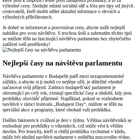
které jsou k dispozici těsně před zahájením prohlídky, a to za
výhodné ceny. Sledujte místní sociální sítě a fóra pro tipy od jiných
cestovatelů, kteří mohli sdílet aktuální informace o slevách a
výhodných příležitostech.
Je dobré se informovat a porovnávat ceny, abyste našli nejlepší
nabídku pro svou návštěvu. S trochou úsilí a zahrnutím těchto tipů
se můžete těšit na fascinující návštěvu parlamentu bez zbytečného
zatížení vaší peněženky!
Nejlepší časy na návštěvu parlamentu
Návštěva parlamentu v Budapešti patří mezi nezapomenutelné
zážitky, a abyste si ji mohli co nejlépe užít, je důležité vhodně
načasovat svůj příjezd. Zatímco budapešťský parlament je
ohromující po celý rok, existují specifické časy a období, kdy jsou
prohlídky obzvlášť příjemné. Například, pokud se rozhodnete
navštívit v rámci festivalu „Budapest Day“, můžete se těšit na
speciální akce a programy, které obohatí vaši prohlídku.
Dalším faktorem k zvážení je den v týdnu. Většina návštěvníků se
rozhoduje pro prohlídky o víkendech, což může vést k větším
davům. Pro lenochy, kteří si chtějí prohlídku vychutnat v klidu,
může být ideální navštívit parlament v průběhu pracovního týdne,