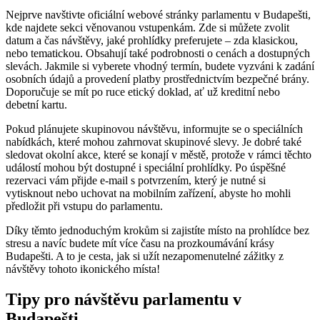
Nejprve navštivte oficiální webové stránky parlamentu v Budapešti,
kde najdete sekci věnovanou vstupenkám. Zde si můžete zvolit
datum a čas návštěvy, jaké prohlídky preferujete – zda klasickou,
nebo tematickou. Obsahují také podrobnosti o cenách a dostupných
slevách. Jakmile si vyberete vhodný termín, budete vyzváni k zadání
osobních údajů a provedení platby prostřednictvím bezpečné brány.
Doporučuje se mít po ruce etický doklad, ať už kreditní nebo
debetní kartu.
Pokud plánujete skupinovou návštěvu, informujte se o speciálních
nabídkách, které mohou zahrnovat skupinové slevy. Je dobré také
sledovat okolní akce, které se konají v městě, protože v rámci těchto
událostí mohou být dostupné i speciální prohlídky. Po úspěšné
rezervaci vám přijde e-mail s potvrzením, který je nutné si
vytisknout nebo uchovat na mobilním zařízení, abyste ho mohli
předložit při vstupu do parlamentu.
Díky těmto jednoduchým krokům si zajistíte místo na prohlídce bez
stresu a navíc budete mít více času na prozkoumávání krásy
Budapešti. A to je cesta, jak si užít nezapomenutelné zážitky z
návštěvy tohoto ikonického místa!
Tipy pro návštěvu parlamentu v
Budapešti