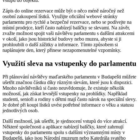
vstupu do objektu.
Zápis do online rezervace může být o něco méně náročný než
osobní zakoupení lístků. Využijte oficiální webové stránky
parlamentu pro rychlé a bezpečné rezervace, nebo se podívejte na
místní prodejce, kteří často nabízejí balíčky se slevami. Na závěr,
zvažte možnost spojit vaši návštěvu parlamentu s dalšími atrakcemi
v okolí, jako jsou historické budovy nebo muzea, abyste si ji
prohloubili o další zážitky a informace. Tímto způsobem si
naplánujete den, který přinese nezapomenutelné vzpomínky.
Využití sleva na vstupenky do parlamentu
Při plánování návštěvy maďarského parlamentu v Budapešti můžete
ušetřit značnou částku díky různým slevám, které jsou k dispozici.
Mnoho návštěvníků si často neuvědomuje, že existuje několik
možností, jak získat levnější vstupenky na prohlídky. Například
studenti, senioři a rodiny s dětmi mají často nárok na speciální slevy.
Je dobré při koupi lístků uvést potřebné informace o věku a statusu
jednotlivých osob.
Další možností, jak ušetřit, je sjednocení vstupů do více atrakcí.
Některé společnosti a aplikace nabízejí balíčky, které zahrnují
vstupenky do parlamentu spolu s dalšími významnými místy v
Budapešti, jako jsou Národní muzeum nebo Katedrála svatého