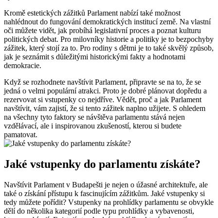
Kromě estetických zážitků Parlament nabízí také možnost
nahlédnout do fungování demokratických institucí země. Na vlastní
oči můžete vidět, jak probíhá legislativní proces a poznat kulturu
politických debat. Pro milovníky historie a politiky je to bezpochyby
zážitek, který stojí za to. Pro rodiny s dětmi je to také skvělý způsob,
jak je seznámit s důležitými historickými fakty a hodnotami
demokracie.
Když se rozhodnete navštívit Parlament, připravte se na to, že se
jedná o velmi populární atrakci. Proto je dobré plánovat dopředu a
rezervovat si vstupenky co nejdříve. Vědět, proč a jak Parlament
navštívit, vám zajistí, že si tento zážitek naplno užijete. S ohledem
na všechny tyto faktory se návštěva parlamentu stává nejen
vzdělávací, ale i inspirovanou zkušeností, kterou si budete
pamatovat.
Jaké vstupenky do parlamentu získáte?
Navštívit Parlament v Budapešti je nejen o úžasné architektuře, ale
také o získání přístupu k fascinujícím zážitkům. Jaké vstupenky si
tedy můžete pořídit? Vstupenky na prohlídky parlamentu se obvykle
dělí do několika kategorií podle typu prohlídky a vybavenosti,