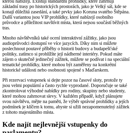
kterou nabízejí. Existují standardní prohlídky, které zahrnují
základní trasy po historických prostorách, jako je Velký sál, kde se
konají důležitá zasedání, a také prvky jako Koruna svatého Štěpána.
Další variantou jsou VIP prohlídky, které nabízejí osobního
průvodce a příležitost navštívit místa, která nejsou součástí běžných
tras.
Mnoho návštěvníků také ocení interaktivní zážitky, jako jsou
audioprůvodci dostupní ve více jazycích. Díky nim si můžete
poslechnout poutavé příběhy o historii budovy a budapešťské
politiky, zatímco si prohlížíte její nádherné interiéry. Pokud máte
zájem o skutečně jedinečný zážitek, můžete se podívat i na speciální
tematické prohlídky, které mohou být zaměřeny na konkrétní
historické události nebo osobnosti spojené s Maďarskem.
Při rezervaci vstupenek si dejte pozor na časové sloty, protože ty
jsou velmi populární a často rychle vyprodané. Doporučuje se také
zkontrolovat výhodné nabídky pro rodiny, skupiny nebo studenty,
které mohou zahrnovat slevy. V každém případě, když plánujete
svou návštěvu, mějte na paměti, že výběr správné prohlídky a jejích
podmínek je klíčem k tomu, abyste si užili nezapomenutelný zážitek
z tohoto majestátního místa.
Kde najít nejlevnější vstupenky do
parlamentu?