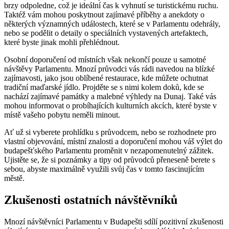
brzy odpoledne, což je ideální čas k vyhnutí se turistickému ruchu.
Taktéž vám mohou poskytnout zajímavé příběhy a anekdoty o
některých významných událostech, které se v Parlamentu odehrály,
nebo se podělit o detaily o speciálních vystavených artefaktech,
které byste jinak mohli přehlédnout.
Osobní doporučení od místních však nekončí pouze u samotné
návštěvy Parlamentu. Mnozí průvodci vás rádi navedou na blízké
zajímavosti, jako jsou oblíbené restaurace, kde můžete ochutnat
tradiční maďarské jídlo. Projděte se s nimi kolem doků, kde se
nachází zajímavé památky a malebné výhledy na Dunaj. Také vás
mohou informovat o probíhajících kulturních akcích, které byste v
místě vašeho pobytu neměli minout.
Ať už si vyberete prohlídku s průvodcem, nebo se rozhodnete pro
vlastní objevování, místní znalosti a doporučení mohou váš výlet do
budapešťského Parlamentu proměnit v nezapomenutelný zážitek.
Ujistěte se, že si poznámky a tipy od průvodců přeneseně berete s
sebou, abyste maximálně využili svůj čas v tomto fascinujícím
městě.
Zkušenosti ostatních návštěvníků
Mnozí návštěvníci Parlamentu v Budapešti sdílí pozitivní zkušenosti