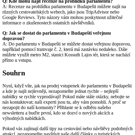
Q: Kde mohu najít recenze na prohlídku parlamentu?
A: Recenze na prohlídku parlamentu v Budapešti můžete najít na
různých cestovatelských webech, jako jsou TripAdvisor nebo
Google Reviews. Tyto názory vám mohou poskytnout užitečné
informace o zkušenostech ostatních návštěvníků.
Q: Jak se dostat do parlamentu v Budapešti veřejnou
dopravou?
A: Do parlamentu v Budapešti se můžete dostat veřejnou dopravou,
například pomocí tramvaje č. 2, která má zastávku nedaleko. Dále
můžete využít metro M2, stanici Kossuth Lajos tér, která se nachází
přímo u vstupu.
Souhrn
Nyní, když víte, jak na prodej vstupenek do parlamentu v Budapešti
a kde je najít nejlevněji, nezapomeňte jednat rychle – nejlepší
nabídky se rychle vyprodávají! Pokud máte stále otázky, nebojte se
nás kontaktovat; naši experti jsou tu, aby vám pomohli. A proč se
nezapojit do naší komunity? Přihlaste se k odběru našeho
newsletteru a buďte první, kdo se dozví o nových akcích a
výhodných nabídkách.
Pokud vás zajímají další tipy na cestování nebo návštěvy podobných
atrakcí, nezapomeňte navštívit naše další články o turistických