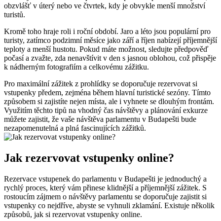
obzvlášť v úterý nebo ve čtvrtek, kdy je obvykle menší množství
turistů.
Kromě toho hraje roli i roční období. Jaro a léto jsou populární pro
turisty, zatímco podzimní měsíce jako září a říjen nabízejí příjemnější
teploty a menší hustotu. Pokud máte možnost, sledujte předpověď
počasí a zvažte, zda nenavštívit v den s jasnou oblohou, což přispěje
k nádherným fotografiím a celkovému zážitku.
Pro maximální zážitek z prohlídky se doporučuje rezervovat si
vstupenky předem, zejména během hlavní turistické sezóny. Tímto
způsobem si zajistíte nejen místa, ale i vyhnete se dlouhým frontám.
Využitím těchto tipů na vhodný čas návštěvy a plánování exkurze
můžete zajistit, že vaše návštěva parlamentu v Budapešti bude
nezapomenutelná a plná fascinujících zážitků.
Jak rezervovat vstupenky online?
Rezervace vstupenek do parlamentu v Budapešti je jednoduchý a
rychlý proces, který vám přinese klidnější a příjemnější zážitek. S
rostoucím zájmem o návštěvy parlamentu se doporučuje zajistit si
vstupenky co nejdříve, abyste se vyhnuli zklamání. Existuje několik
způsobů, jak si rezervovat vstupenky online.