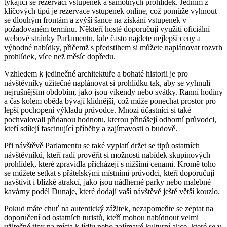
týkající se rezervací vstupenek a samotných prohlídek. Jedním z
klíčových tipů je rezervace vstupenek online, což pomůže vyhnout
se dlouhým frontám a zvýší šance na získání vstupenek v
požadovaném termínu. Někteří hosté doporučují využití oficiální
webové stránky Parlamentu, kde často najdete nejlepší ceny a
výhodné nabídky, přičemž s předstihem si můžete naplánovat rozvrh
prohlídek, více než měsíc dopředu.
Vzhledem k jedinečné architektuře a bohaté historii je pro
návštěvníky užitečné naplánovat si prohlídku tak, aby se vyhnuli
nejrušnějším obdobím, jako jsou víkendy nebo svátky. Ranní hodiny
a čas kolem oběda bývají klidnější, což může ponechat prostor pro
lepší pochopení výkladu průvodce. Mnozí účastníci si také
pochvalovali přidanou hodnotu, kterou přinášejí odborní průvodci,
kteří sdílejí fascinující příběhy a zajímavosti o budově.
Při návštěvě Parlamentu se také vyplatí držet se tipů ostatních
návštěvníků, kteří radí prověřit si možnosti nabídek skupinových
prohlídek, které zpravidla přicházejí s nižšími cenami. Kromě toho
se můžete setkat s přátelskými místními průvodci, kteří doporučují
navštívit i blízké atrakcí, jako jsou nádherné parky nebo malebné
kavárny podél Dunaje, které dodají vaší návštěvě ještě větší kouzlo.
Pokud máte chuť na autentický zážitek, nezapomeňte se zeptat na
doporučení od ostatních turistů, kteří mohou nabídnout velmi
užitečné tipy na místa k jídlu nebo zajímavé kulturní akce, které se v