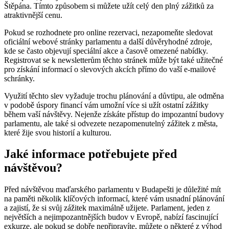
Štěpána. Tímto způsobem si můžete užít celý den plný zážitků za
atraktivnější cenu.
Pokud se rozhodnete pro online rezervaci, nezapomeňte sledovat
oficiální webové stránky parlamentu a další důvěryhodné zdroje,
kde se často objevují speciální akce a časově omezené nabídky.
Registrovat se k newsletterům těchto stránek může být také užitečné
pro získání informací o slevových akcích přímo do vaší e-mailové
schránky.
Využití těchto slev vyžaduje trochu plánování a důvtipu, ale odměna
v podobě úspory financí vám umožní více si užít ostatní zážitky
během vaší návštěvy. Nejenže získáte přístup do impozantní budovy
parlamentu, ale také si odvezete nezapomenutelný zážitek z města,
které žije svou historií a kulturou.
Jaké informace potřebujete před
návštěvou?
Před návštěvou maďarského parlamentu v Budapešti je důležité mít
na paměti několik klíčových informací, které vám usnadní plánování
a zajistí, že si svůj zážitek maximálně užijete. Parlament, jeden z
největších a nejimpozantnějších budov v Evropě, nabízí fascinující
exkurze, ale pokud se dobře nepřipravíte, můžete o některé z výhod