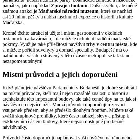
památky, jako například
Zpívající fontánu
. Další skvělou, ale méně
známou atrakcí je
Maďarské národní muzeum
, které se nachází
asi 20 minut pěšky a nabízí fascinující expozice o historii a kultuře
Maďarska.
Kromě těchto atrakcí si užijte i místní gastronomii v okolních
restauracích a kavárnách, kde můžete ochutnat tradiční maďarské
pokrmy. Využijte také příležitosti navštívit
trhy v centru města
, kde
si můžete pořídit suvenýry a domácí speciality. Budapešť má co
nabídnout a váš den strávený v této úžasné metropoli se tak stane
nezapomenutelným!
Místní průvodci a jejich doporučení
Když plánujete návštěvu Parlamentu v Budapešti, je dobré se obrátit
na místní průvodce, kteří mají nejen rozsáhlé znalosti o historii a
architektuře této impozantní budovy, ale také cenné tipy na to, jak si
návštěvu co nejvíce užít. Mnozí průvodci doporučují rezervaci
vstupenek předem, aby se předešlo dlouhým frontám. Můžete také
zvážit skupinové prohlídky, které často nabízejí slevy a přístup k
exkluzivním částem budovy, které nejsou dostupné pro běžné
návštěvníky.
Průvodci často doporučují naplánovat vaši návštěvu na ráno nebo