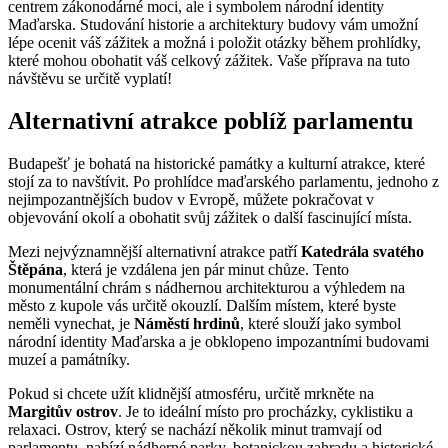
centrem zákonodárné moci, ale i symbolem národní identity
Maďarska. Studování historie a architektury budovy vám umožní
lépe ocenit váš zážitek a možná i položit otázky během prohlídky,
které mohou obohatit váš celkový zážitek. Vaše příprava na tuto
návštěvu se určitě vyplatí!
Alternativní atrakce poblíž parlamentu
Budapešť je bohatá na historické památky a kulturní atrakce, které
stojí za to navštívit. Po prohlídce maďarského parlamentu, jednoho z
nejimpozantnějších budov v Evropě, můžete pokračovat v
objevování okolí a obohatit svůj zážitek o další fascinující místa.
Mezi nejvýznamnější alternativní atrakce patří
Katedrála svatého
Štěpána
, která je vzdálena jen pár minut chůze. Tento
monumentální chrám s nádhernou architekturou a výhledem na
město z kupole vás určitě okouzlí. Dalším místem, které byste
neměli vynechat, je
Náměstí hrdinů
, které slouží jako symbol
národní identity Maďarska a je obklopeno impozantními budovami
muzeí a památníky.
Pokud si chcete užít klidnější atmosféru, určitě mrkněte na
Margitův ostrov
. Je to ideální místo pro procházky, cyklistiku a
relaxaci. Ostrov, který se nachází několik minut tramvají od
parlamentu, nabízí nádherné parky, botanickou zahradu a historické