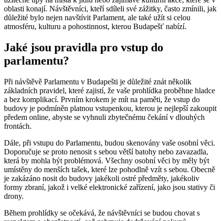
oblasti konají. Návštěvníci, kteří sdíleli své zážitky, často zmínili, jak
důležité bylo nejen navštívit Parlament, ale také užít si celou
atmosféru, kulturu a pohostinnost, kterou Budapešť nabízí.
Jaké jsou pravidla pro vstup do
parlamentu?
Při návštěvě Parlamentu v Budapešti je důležité znát několik
základních pravidel, které zajistí, že vaše prohlídka proběhne hladce
a bez komplikací. Prvním krokem je mít na paměti, že vstup do
budovy je podmíněn platnou vstupenkou, kterou je nejlepší zakoupit
předem online, abyste se vyhnuli zbytečnému čekání v dlouhých
frontách.
Dále, při vstupu do Parlamentu, budou skenovány vaše osobní věci.
Doporučuje se proto nenosit s sebou větší batohy nebo zavazadla,
která by mohla být problémová. Všechny osobní věci by měly být
umístěny do menších tašek, které lze pohodlně vzít s sebou. Obecně
je zakázáno nosit do budovy jakékoli ostré předměty, jakékoliv
formy zbraní, jakož i velké elektronické zařízení, jako jsou stativy či
drony.
Během prohlídky se očekává, že návštěvníci se budou chovat s