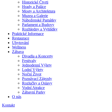
Historické Čtvrti
Hrady a Paláce
Mosty a Architektura
Muzea a Galerie
Náboženské Památky
Parlament a Budovy
Rozhledny a Vyhlídky
Praktické Informace
Restaurace
Ubytování
Wellness
Zábava
Divadla a Koncerty
Festivaly
Jednodenní Výlety
Lodní Výlety
Noční Život
Poznávací Zájezdy
Rozlučky a Oslavy
Vodní Atrakce
Zábavní Parky
O nás
Kontakt