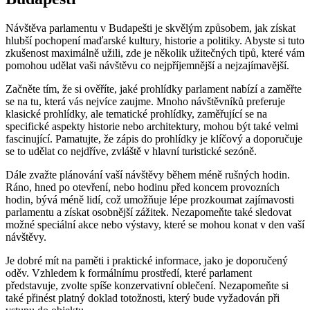
Návštěva parlamentu v Budapešti je skvělým způsobem, jak získat
hlubší pochopení maďarské kultury, historie a politiky. Abyste si tuto
zkušenost maximálně užili, zde je několik užitečných tipů, které vám
pomohou udělat vaši návštěvu co nejpříjemnější a nejzajímavější.
Začněte tím, že si ověříte, jaké prohlídky parlament nabízí a zaměřte
se na tu, která vás nejvíce zaujme. Mnoho návštěvníků preferuje
klasické prohlídky, ale tematické prohlídky, zaměřující se na
specifické aspekty historie nebo architektury, mohou být také velmi
fascinující. Pamatujte, že zápis do prohlídky je klíčový a doporučuje
se to udělat co nejdříve, zvláště v hlavní turistické sezóně.
Dále zvažte plánování vaší návštěvy během méně rušných hodin.
Ráno, hned po otevření, nebo hodinu před koncem provozních
hodin, bývá méně lidí, což umožňuje lépe prozkoumat zajímavosti
parlamentu a získat osobnější zážitek. Nezapomeňte také sledovat
možné speciální akce nebo výstavy, které se mohou konat v den vaší
návštěvy.
Je dobré mít na paměti i praktické informace, jako je doporučený
oděv. Vzhledem k formálnímu prostředí, které parlament
představuje, zvolte spíše konzervativní oblečení. Nezapomeňte si
také přinést platný doklad totožnosti, který bude vyžadován při