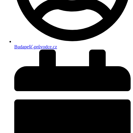
Budapešť-průvodce.cz