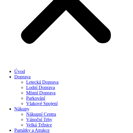
Úvod
Doprava
Letecká Doprava
Lodní Doprava
Místní Doprava
Parkování
Vlakové Spojení
Nákupy
Nákupní Centra
Vánoční Trhy
Velká Tržnice
Památky a Atrakce