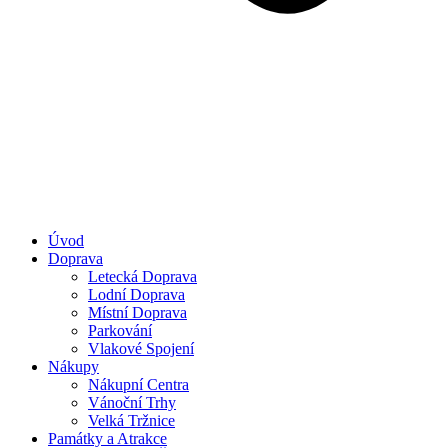
Úvod
Doprava
Letecká Doprava
Lodní Doprava
Místní Doprava
Parkování
Vlakové Spojení
Nákupy
Nákupní Centra
Vánoční Trhy
Velká Tržnice
Památky a Atrakce