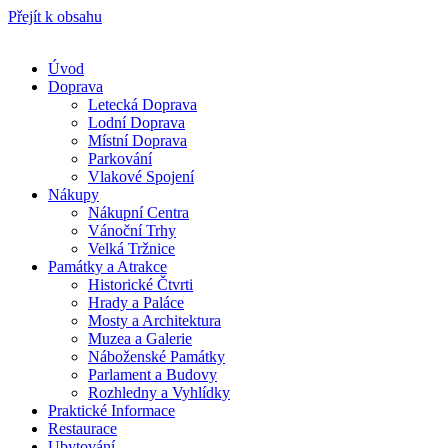
Přejít k obsahu
Úvod
Doprava
Letecká Doprava
Lodní Doprava
Místní Doprava
Parkování
Vlakové Spojení
Nákupy
Nákupní Centra
Vánoční Trhy
Velká Tržnice
Památky a Atrakce
Historické Čtvrti
Hrady a Paláce
Mosty a Architektura
Muzea a Galerie
Náboženské Památky
Parlament a Budovy
Rozhledny a Vyhlídky
Praktické Informace
Restaurace
Ubytování