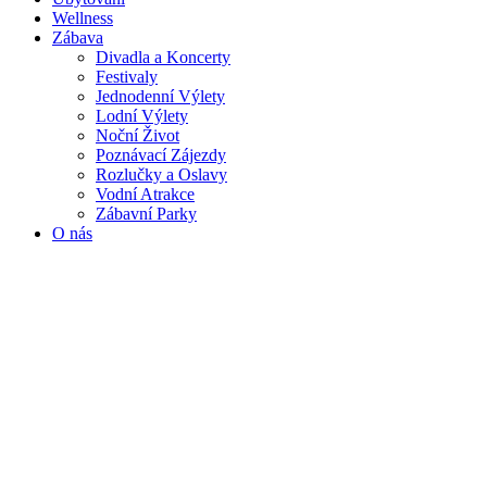
Wellness
Zábava
Divadla a Koncerty
Festivaly
Jednodenní Výlety
Lodní Výlety
Noční Život
Poznávací Zájezdy
Rozlučky a Oslavy
Vodní Atrakce
Zábavní Parky
O nás