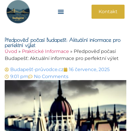
Kontakt
Památky A Atrakce
Praktické Informace
Předpověď počasí Budapešť: Aktuální informace pro
perfektní výlet
Úvod
»
Praktické Informace
»
Předpověď počasí
Budapešť: Aktuální informace pro perfektní výlet
Budapešť-průvodce.cz
16 července, 2025
9:01 pm
No Comments