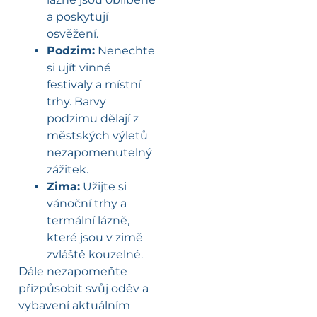
a poskytují
osvěžení.
Podzim:
Nenechte
si ujít vinné
festivaly a místní
trhy. Barvy
podzimu dělají z
městských výletů
nezapomenutelný
zážitek.
Zima:
Užijte si
vánoční trhy a
termální lázně,
které jsou v zimě
zvláště kouzelné.
Dále nezapomeňte
přizpůsobit svůj oděv a
vybavení aktuálním