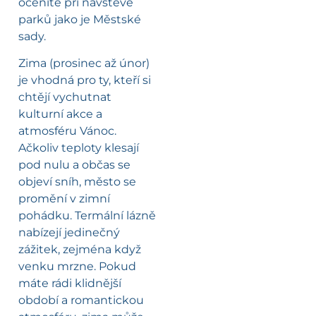
oceníte při návštěvě
parků jako je Městské
sady.
Zima (prosinec až únor)
je vhodná pro ty, kteří si
chtějí vychutnat
kulturní akce a
atmosféru Vánoc.
Ačkoliv teploty klesají
pod nulu a občas se
objeví sníh, město se
promění v zimní
pohádku. Termální lázně
nabízejí jedinečný
zážitek, zejména když
venku mrzne. Pokud
máte rádi klidnější
období a romantickou