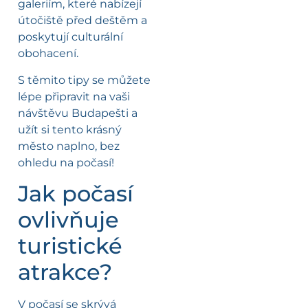
galeriím, které nabízejí
útočiště před deštěm a
poskytují culturální
obohacení.
S těmito tipy se můžete
lépe připravit na vaši
návštěvu Budapešti a
užít si tento krásný
město naplno, bez
ohledu na počasí!
Jak počasí
ovlivňuje
turistické
atrakce?
V počasí se skrývá