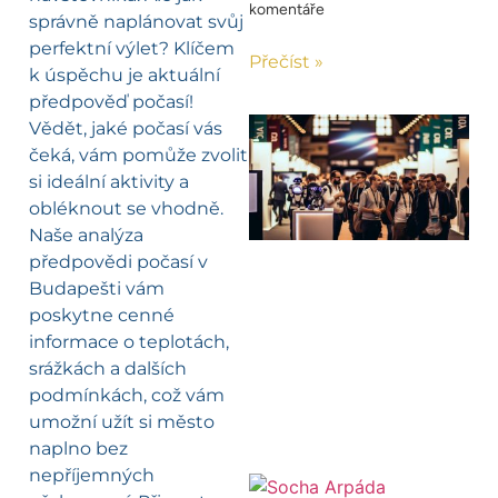
komentáře
správně naplánovat svůj
perfektní výlet? Klíčem
Přečíst »
k úspěchu je aktuální
předpověď počasí!
Vědět, jaké počasí vás
čeká, vám pomůže zvolit
si ideální aktivity a
obléknout se vhodně.
Naše analýza
předpovědi počasí v
Budapešti vám
poskytne cenné
informace o teplotách,
srážkách a dalších
podmínkách, což vám
umožní užít si město
naplno bez
nepříjemných