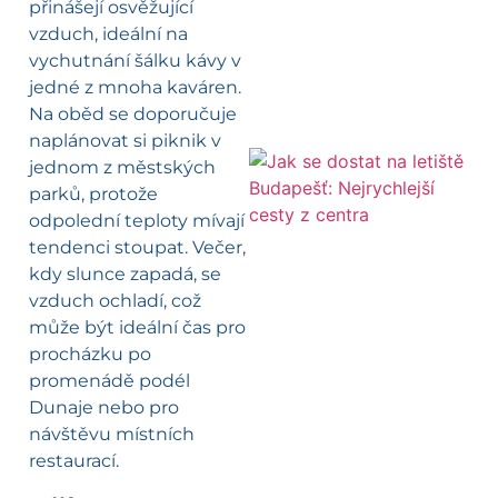
přinášejí osvěžující
vzduch, ideální na
vychutnání šálku kávy v
jedné z mnoha kaváren.
Na oběd se doporučuje
naplánovat si piknik v
jednom z městských
parků, protože
l
odpolední teploty mívají
tendenci stoupat. Večer,
kdy slunce zapadá, se
vzduch ochladí, což
může být ideální čas pro
procházku po
promenádě podél
Dunaje nebo pro
návštěvu místních
restaurací.