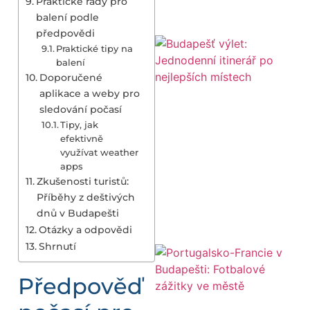
Praktické rady pro
balení podle
předpovědi
Praktické tipy na
balení
Doporučené
aplikace a weby pro
sledování počasí
Tipy, jak
efektivně
využívat weather
apps
Zkušenosti turistů:
Příběhy z deštivých
dnů v Budapešti
Otázky a odpovědi
Shrnutí
Předpověď