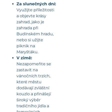
Za slunečných dní:
Využijte příležitosti
a objevte krásy
zahrad, jako je
zahrada při
Budínském hradu,
nebo si užijte
piknik na
Maryštáku.
V zimě:
Nezapomeňte se
zastavit na
vánočních trzích,
které městu
dodávají zvláštní
kouzlo a přinášejí
široký výběr
tradičního jídla a
řemeslných