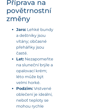
Příprava na
povětrnostní
změny
Jaro:
Lehké bundy
a deštníky jsou
vítány; občasné
přeháňky jsou
časté.
Let:
Nezapomeňte
na sluneční brýle a
opalovací krém;
léto může být
velmi horké.
Podzim:
Vrstvené
oblečení je ideální,
neboť teploty se
mohou rychle