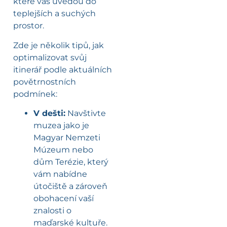
které vás uvedou do
teplejších a suchých
prostor.
Zde je několik tipů, jak
optimalizovat svůj
itinerář podle aktuálních
povětrnostních
podmínek:
V dešti:
Navštivte
muzea jako je
Magyar Nemzeti
Múzeum nebo
dům Terézie, který
vám nabídne
útočiště a zároveň
obohacení vaší
znalosti o
maďarské kultuře.