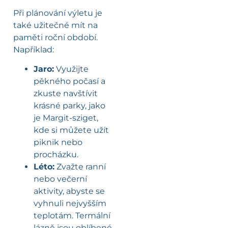
Při plánování výletu je
také užitečné mít na
paměti roční období.
Například:
Jaro:
Využijte
pěkného počasí a
zkuste navštívit
krásné parky, jako
je Margit-sziget,
kde si můžete užít
piknik nebo
procházku.
Léto:
Zvažte ranní
nebo večerní
aktivity, abyste se
vyhnuli nejvyšším
teplotám. Termální
lázně jsou oblíbené