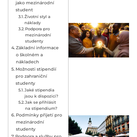
jako mezinárodní
student
Životní styl a
náklady
Podpora pro
mezinárodní
studenty
Základní informace
o školném a
nákladech
Možnosti stipendií
pro zahraniční
studenty
Jaké stipendia
jsou k dispozici?
Jak se přihlásit
na stipendium?
Podmínky přijetí pro
mezinárodní
studenty
Podpora a služby pro