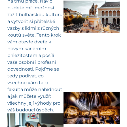
na trhu práce. Navíc
budete mít možnost
zažít bulharskou kulturu
a vytvořit si přátelské
vazby s lidmi z různých
koutů světa. Tento krok
vám otevře dveře k
novým kariérním
příležitostem a posílí
vaše osobní i profesní
dovednosti. Pojďme se
tedy podívat, co
všechno vám tato
fakulta může nabídnout
a jak můžete využít
všechny její výhody pro
váš budoucí úspěch.