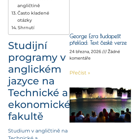
angličtině
Často kladené
otázky
Shrnutí
George Ezra Budapešť
Studijní
překlad: Text české verze
24 března, 2026
Žádné
programy v
komentáře
anglickém
Přečíst »
jazyce na
Technické a
ekonomické
fakultě
Studium v angličtině na
Technické a