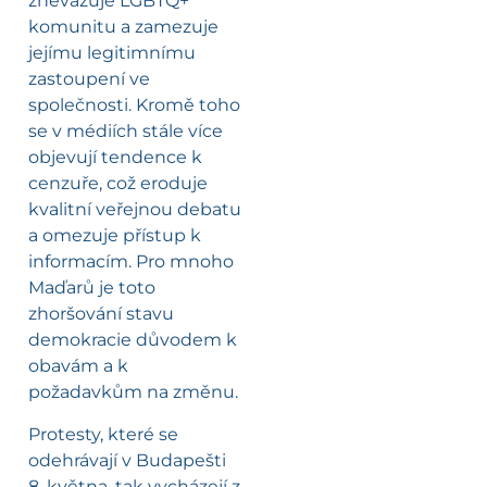
znevažuje LGBTQ+
komunitu a zamezuje
jejímu legitimnímu
zastoupení ve
společnosti. Kromě toho
se v médiích stále více
objevují tendence k
cenzuře, což eroduje
kvalitní veřejnou debatu
a omezuje přístup k
informacím. Pro mnoho
Maďarů je toto
zhoršování stavu
demokracie důvodem k
obavám a k
požadavkům na změnu.
Protesty, které se
odehrávají v Budapešti
8. května, tak vycházejí z