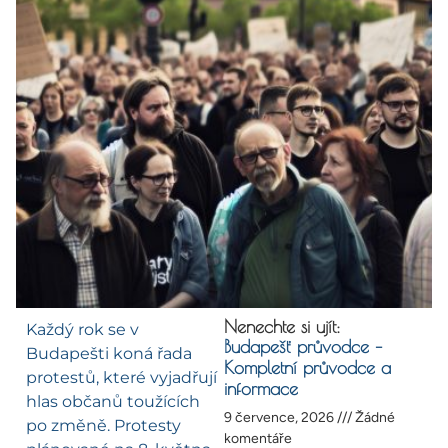
Nenechte si ujít:
Každý rok se v
Budapešť průvodce –
Budapešti koná řada
Kompletní průvodce a
protestů, které vyjadřují
informace
hlas občanů toužících
9 července, 2026
Žádné
po změně. Protesty
komentáře