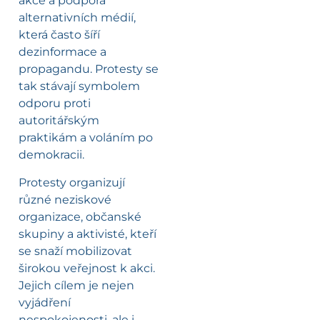
akce a podpora
alternativních médií,
která často šíří
dezinformace a
propagandu. Protesty se
tak stávají symbolem
odporu proti
autoritářským
praktikám a voláním po
demokracii.
Protesty organizují
různé neziskové
organizace, občanské
skupiny a aktivisté, kteří
se snaží mobilizovat
širokou veřejnost k akci.
Jejich cílem je nejen
vyjádření
nespokojenosti, ale i