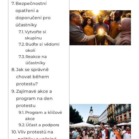
Bezpečnostní
opatření a
doporučení pro
účastníky
Vytvořte si
skupinu
Buďte si vědomi
okolí
Reakce na
účastníky
Jak se správně
chovat během
protestu?
Zajímavé akce a
program na den
protestu
Program a klíčové
akce
Účast a podpora
Vliv protestů na
politiku a veřejné