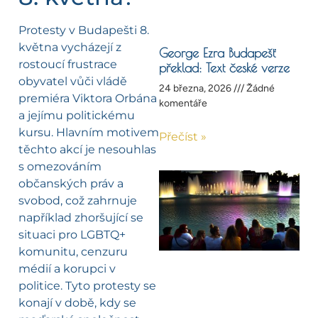
Protesty v Budapešti 8.
května vycházejí z
George Ezra Budapešť
rostoucí frustrace
překlad: Text české verze
obyvatel vůči vládě
24 března, 2026
Žádné
premiéra Viktora Orbána
komentáře
a jejímu politickému
kursu. Hlavním motivem
Přečíst »
těchto akcí je nesouhlas
s omezováním
občanských práv a
svobod, což zahrnuje
například zhoršující se
situaci pro LGBTQ+
komunitu, cenzuru
médií a korupci v
politice. Tyto protesty se
konají v době, kdy se