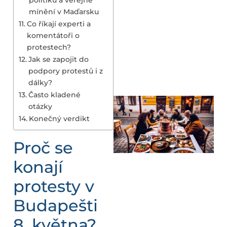
mínění v Maďarsku
Co říkají experti a
komentátoři o
protestech?
Jak se zapojit do
podpory protestů i z
dálky?
Často kladené
otázky
Konečný verdikt
Proč se
konají
protesty v
Budapešti
8. května?