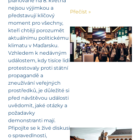
plánované na 8. května
nejsou výjimkou a
Přečíst »
představují klíčový
moment pro všechny,
kteří chtějí porozumět
aktuálnímu politickému
klimatu v Maďarsku.
Vzhledem k nedávným
událostem, kdy tisíce lidí
protestovaly proti státní
propagandě a
zneužívání veřejných
prostředků, je důležité si
před návštěvou události
uvědomit, jaké otázky a
požadavky
demonstranti mají.
Připojíte se k živé diskusi
o spravedlnosti,