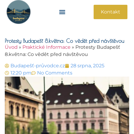
Kontakt
Památky A Atrakce
Praktické Informace
Protesty Budapešť 8.května: Co vědět před návštěvou
Úvod
»
Praktické Informace
»
Protesty Budapešť
8.května: Co vědět před návštěvou
Budapešť-průvodce.cz
28 srpna, 2025
12:20 pm
No Comments