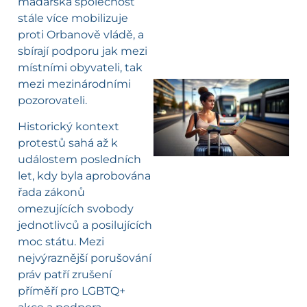
maďarská společnost
stále více mobilizuje
proti Orbanově vládě, a
sbírají podporu jak mezi
místními obyvateli, tak
mezi mezinárodními
pozorovateli.
l
Historický kontext
protestů sahá až k
událostem posledních
let, kdy byla aprobována
řada zákonů
omezujících svobody
jednotlivců a posilujících
moc státu. Mezi
nejvýraznější porušování
práv patří zrušení
příměří pro LGBTQ+