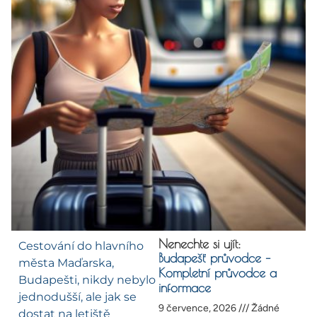
Nenechte si ujít:
Cestování do hlavního
Budapešť průvodce –
města Maďarska,
Kompletní průvodce a
Budapešti, nikdy nebylo
informace
jednodušší, ale jak se
9 července, 2026
Žádné
dostat na letiště