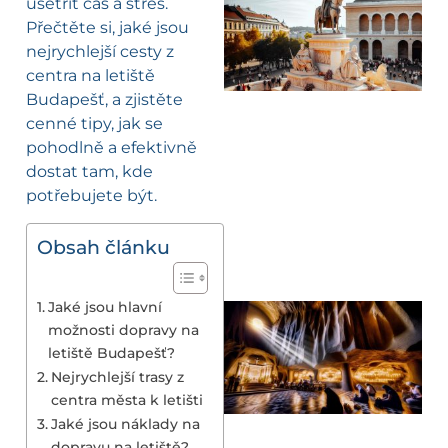
ušetřit čas a stres.
Přečtěte si, jaké jsou
nejrychlejší cesty z
centra na letiště
Budapešť, a zjistěte
cenné tipy, jak se
pohodlně a efektivně
dostat tam, kde
potřebujete být.
Obsah článku
Jaké jsou hlavní
možnosti dopravy na
letiště Budapešť?
Nejrychlejší trasy z
centra města k letišti
Jaké jsou náklady na
dopravu na letiště?