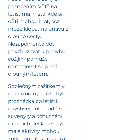
posezením. Většina
letišť má místa, kde si
děti mohou hrát, což
může klepat na únavu z
dlouhé cesty.
Nezapomeňte děti
povzbuzovat k pohybu,
což jim pomůže
odreagovat se před
dlouhým letem.
Společným zážitkem v
rámci rodiny může být
procházka po letišti,
navštívení obchodů se
suvenýry a ochutnání
místních delikates. Tyto
malé aktivity mohou
zpříjemnit čas čekání a