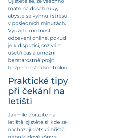
Ujistěte se, že všechno
máte na dosah ruky,
abyste se vyhnuli stresu
v posledních minutách.
Využijte možnost
odbavení online, pokud
je k dispozici, což vám
ušetří čas a umožní
bezstarostně projít
bezpečnostní kontrolou.
Praktické tipy
při čekání na
letišti
Jakmile dorazíte na
letiště, zjistěte si, kde se
nacházejí dětská hřiště
nebo klidové zóny s