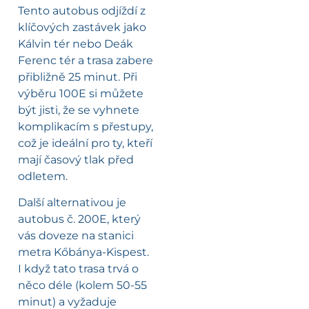
Tento autobus odjíždí z
klíčových zastávek jako
Kálvin tér nebo Deák
Ferenc tér a trasa zabere
přibližně 25 minut. Při
výběru 100E si můžete
být jisti, že se vyhnete
komplikacím s přestupy,
což je ideální pro ty, kteří
mají časový tlak před
odletem.
Další alternativou je
autobus č. 200E, který
vás doveze na stanici
metra Kőbánya-Kispest.
I když tato trasa trvá o
něco déle (kolem 50-55
minut) a vyžaduje