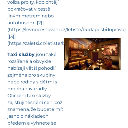
volba pro ty, kdo chtějí
pokračovat v cestě
jiným metrem nebo
autobusem [[2]]
(https://levnocestovani.cz/letiste/budapest/doprava)
[[3]]
(https://zaletsi.cz/letiste/budapest/).
Taxi služby
jsou také
rozšířené a obvykle
nabízejí větší pohodlí,
zejména pro skupiny
nebo rodiny s dětmi s
mnoha zavazadly.
Oficiální taxi služby
zajišťují těsnění cen, což
znamená, že budete mít
jasno o nákladech
předem a vyhnete se