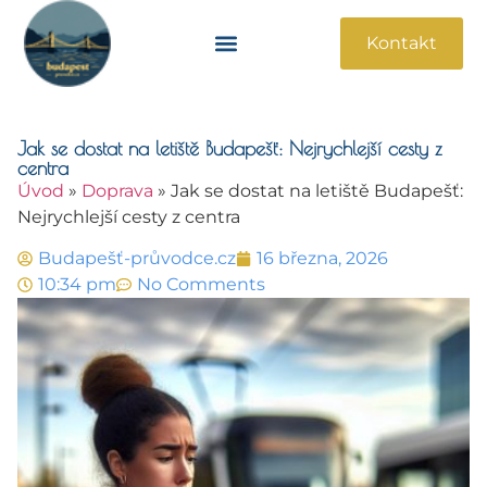
Kontakt
Památky A Atrakce
Praktické Informace
Jak se dostat na letiště Budapešť: Nejrychlejší cesty z
centra
Úvod
»
Doprava
»
Jak se dostat na letiště Budapešť:
Nejrychlejší cesty z centra
Budapešť-průvodce.cz
16 března, 2026
10:34 pm
No Comments