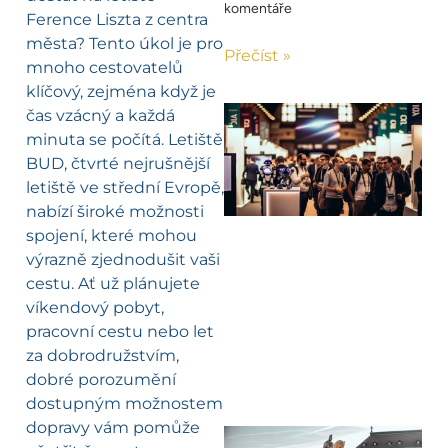
komentáře
Ference Liszta z centra
města? Tento úkol je pro
Přečíst »
mnoho cestovatelů
klíčový, zejména když je
čas vzácný a každá
minuta se počítá. Letiště
BUD, čtvrté nejrušnější
letiště ve střední Evropě,
nabízí široké možnosti
spojení, které mohou
výrazně zjednodušit vaši
cestu. Ať už plánujete
víkendový pobyt,
pracovní cestu nebo let
za dobrodružstvím,
dobré porozumění
dostupným možnostem
dopravy vám pomůže