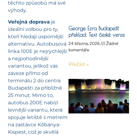
těchto způsobů má své
výhody.
Veřejná doprava
je
George Ezra Budapešť
ideální volbou pro ty,
překlad: Text české verze
kteří hledají úspornější
alternativu. Autobusová
24 března, 2026
Žádné
komentáře
linka 100E je nejrychlejší
a nejpohodlnější
Přečíst »
variantou, jelikož vás
zaveze přímo od
terminálu 2 do centra
Budapešti za přibližně
25 minut. Mimo to,
autobus 200E nabízí
levnější variantu, která
spojuje letiště s metrem
na zastávce Kőbánya-
Kispest, což je skvělá