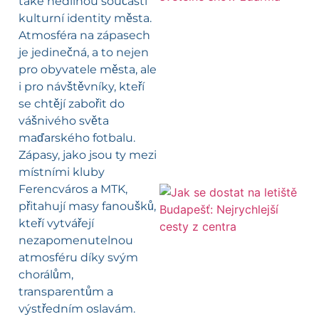
také nedílnou součástí
kulturní identity města.
Atmosféra na zápasech
je jedinečná, a to nejen
pro obyvatele města, ale
i pro návštěvníky, kteří
se chtějí zabořit do
vášnivého světa
maďarského fotbalu.
Zápasy, jako jsou ty mezi
místními kluby
Ferencváros a MTK,
přitahují masy fanoušků,
kteří vytvářejí
nezapomenutelnou
atmosféru díky svým
chorálům,
transparentům a
výstředním oslavám.