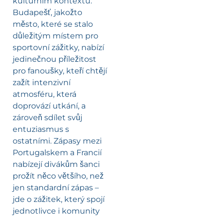
kulturním kontextu.
Budapešť, jakožto
město, které se stalo
důležitým místem pro
sportovní zážitky, nabízí
jedinečnou příležitost
pro fanoušky, kteří chtějí
zažít intenzivní
atmosféru, která
doprovází utkání, a
zároveň sdílet svůj
entuziasmus s
ostatními. Zápasy mezi
Portugalskem a Francií
nabízejí divákům šanci
prožít něco většího, než
jen standardní zápas –
jde o zážitek, který spojí
jednotlivce i komunity