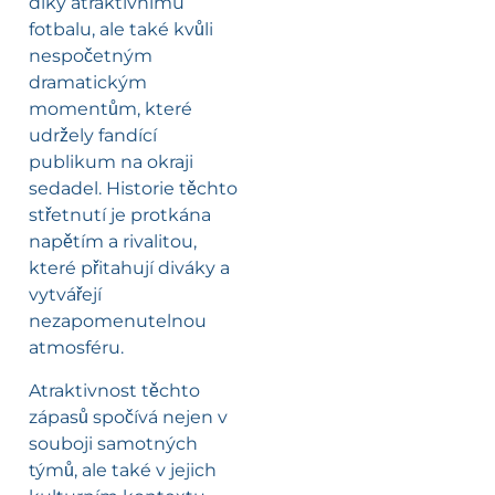
díky atraktivnímu
fotbalu, ale také kvůli
nespočetným
dramatickým
momentům, které
udržely fandící
publikum na okraji
sedadel. Historie těchto
střetnutí je protkána
napětím a rivalitou,
které přitahují diváky a
vytvářejí
nezapomenutelnou
atmosféru.
Atraktivnost těchto
zápasů spočívá nejen v
souboji samotných
týmů, ale také v jejich