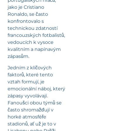
portugalských hráčů,
jako je Cristiano
Ronaldo, se často
konfrontovalo s
technickou zdatností
francouzských fotbalistů,
vedoucích k vysoce
kvalitním a napínavým
zápasům.
Jedním z klíčových
faktorů, které tento
vztah formují, je
emocionální náboj, který
zápasy vyvolávají.
Fanoušci obou týmů se
často shromažďují v
horké atmosféře
stadionů, ať už je to v
Lisabonu nebo Paříži.