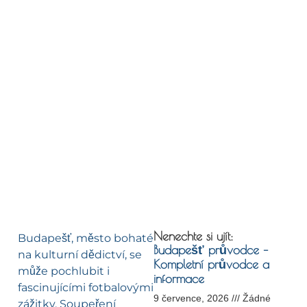
Nenechte si ujít:
Budapešť, město bohaté
Budapešť průvodce –
na kulturní dědictví, se
Kompletní průvodce a
může pochlubit i
informace
fascinujícími fotbalovými
9 července, 2026
Žádné
zážitky. Soupeření