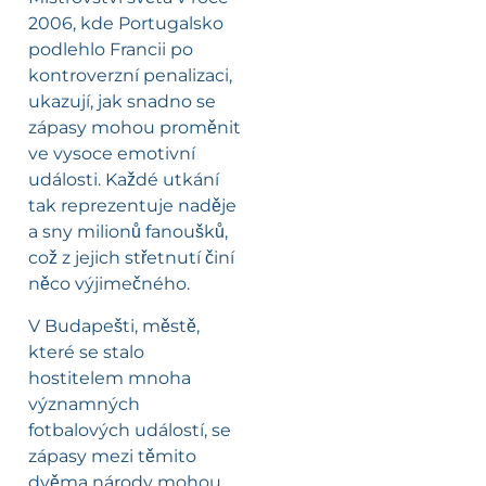
2006, kde Portugalsko
podlehlo Francii po
kontroverzní penalizaci,
ukazují, jak snadno se
zápasy mohou proměnit
ve vysoce emotivní
události. Každé utkání
tak reprezentuje naděje
a sny milionů fanoušků,
což z jejich střetnutí činí
něco výjimečného.
V Budapešti, městě,
které se stalo
hostitelem mnoha
významných
fotbalových událostí, se
zápasy mezi těmito
dvěma národy mohou