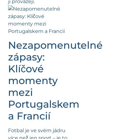
ji provázejí.
Nezapomenutelné
zápasy:
Klíčové
momenty
mezi
Portugalskem
a Francií
Fotbal je ve svém jádru
více než jen sport – je to