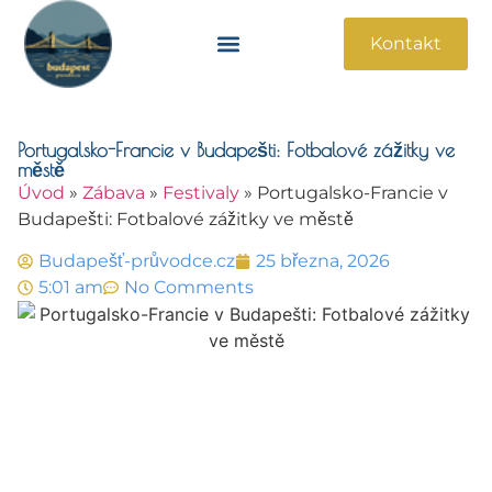
Kontakt
Památky A Atrakce
Praktické Informace
Portugalsko-Francie v Budapešti: Fotbalové zážitky ve
městě
Úvod
»
Zábava
»
Festivaly
»
Portugalsko-Francie v
Budapešti: Fotbalové zážitky ve městě
Budapešť-průvodce.cz
25 března, 2026
5:01 am
No Comments