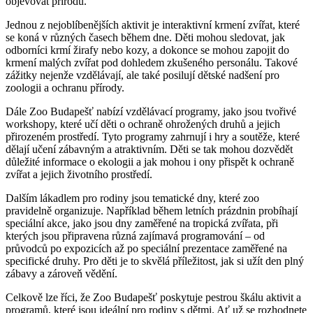
objevovat přírodu.
Jednou z nejoblíbenějších aktivit je interaktivní krmení zvířat, které
se koná v různých časech během dne. Děti mohou sledovat, jak
odborníci krmí žirafy nebo kozy, a dokonce se mohou zapojit do
krmení malých zvířat pod dohledem zkušeného personálu. Takové
zážitky nejenže vzdělávají, ale také posilují dětské nadšení pro
zoologii a ochranu přírody.
Dále Zoo Budapešť nabízí vzdělávací programy, jako jsou tvořivé
workshopy, které učí děti o ochraně ohrožených druhů a jejich
přirozeném prostředí. Tyto programy zahrnují i hry a soutěže, které
dělají učení zábavným a atraktivním. Děti se tak mohou dozvědět
důležité informace o ekologii a jak mohou i ony přispět k ochraně
zvířat a jejich životního prostředí.
Dalším lákadlem pro rodiny jsou tematické dny, které zoo
pravidelně organizuje. Například během letních prázdnin probíhají
speciální akce, jako jsou dny zaměřené na tropická zvířata, při
kterých jsou připravena různá zajímavá programování – od
průvodců po expozicích až po speciální prezentace zaměřené na
specifické druhy. Pro děti je to skvělá příležitost, jak si užít den plný
zábavy a zároveň vědění.
Celkově lze říci, že Zoo Budapešť poskytuje pestrou škálu aktivit a
programů, které jsou ideální pro rodiny s dětmi. Ať už se rozhodnete