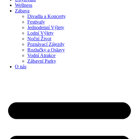
Wellness
Zábava
Divadla a Koncerty
Festivaly
Jednodenní Výlety
Lodní Výlety
Noční Život
Poznávací Zájezdy
Rozlučky a Oslavy
Vodní Atrakce
Zábavní Parky
O nás