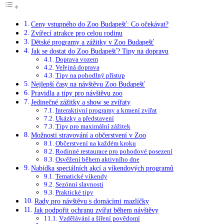
Ceny vstupného do Zoo Budapešť: Co očekávat?
Zvířecí atrakce pro celou rodinu
Dětské programy a zážitky v Zoo Budapešť
Jak se dostat do Zoo Budapešť? Tipy na dopravu
Doprava vozem
Veřejná doprava
Tipy na pohodlný přístup
Nejlepší časy na návštěvu Zoo Budapešť
Pravidla a tipy pro návštěvu zoo
Jedinečné zážitky a show se zvířaty
Interaktivní programy a krmení zvířat
Ukázky a představení
Tipy pro maximální zážitek
Možnosti stravování a občerstvení v Zoo
Občerstvení na každém kroku
Rodinné restaurace pro pohodové posezení
Osvěžení během aktivního dne
Nabídka speciálních akcí a víkendových programů
Tematické víkendy
Sezónní slavnosti
Praktické tipy
Rady pro návštěvu s domácími mazlíčky
Jak podpořit ochranu zvířat během návštěvy
Vzdělávání a šíření povědomí