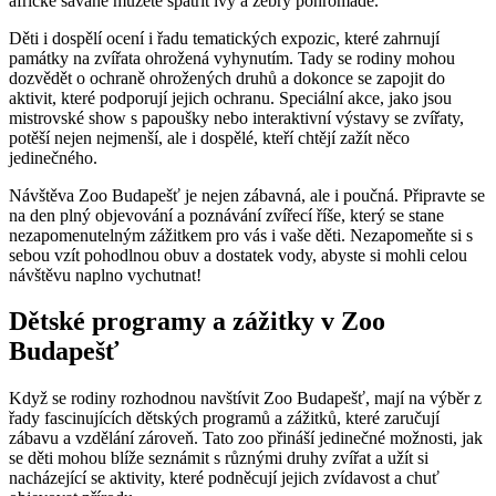
africké savaně můžete spatřit lvy a zebry pohromadě.
Děti i dospělí ocení i řadu tematických expozic, které zahrnují
památky na zvířata ohrožená vyhynutím. Tady se rodiny mohou
dozvědět o ochraně ohrožených druhů a dokonce se zapojit do
aktivit, které podporují jejich ochranu. Speciální akce, jako jsou
mistrovské show s papoušky nebo interaktivní výstavy se zvířaty,
potěší nejen nejmenší, ale i dospělé, kteří chtějí zažít něco
jedinečného.
Návštěva Zoo Budapešť je nejen zábavná, ale i poučná. Připravte se
na den plný objevování a poznávání zvířecí říše, který se stane
nezapomenutelným zážitkem pro vás i vaše děti. Nezapomeňte si s
sebou vzít pohodlnou obuv a dostatek vody, abyste si mohli celou
návštěvu naplno vychutnat!
Dětské programy a zážitky v Zoo
Budapešť
Když se rodiny rozhodnou navštívit Zoo Budapešť, mají na výběr z
řady fascinujících dětských programů a zážitků, které zaručují
zábavu a vzdělání zároveň. Tato zoo přináší jedinečné možnosti, jak
se děti mohou blíže seznámit s různými druhy zvířat a užít si
nacházející se aktivity, které podněcují jejich zvídavost a chuť