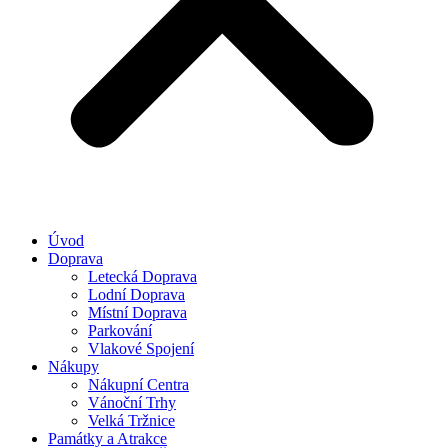
Úvod
Doprava
Letecká Doprava
Lodní Doprava
Místní Doprava
Parkování
Vlakové Spojení
Nákupy
Nákupní Centra
Vánoční Trhy
Velká Tržnice
Památky a Atrakce