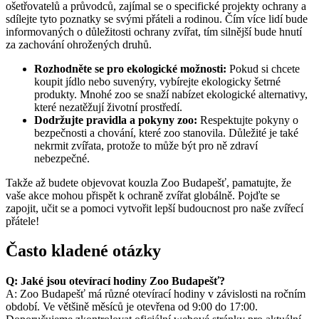
ošetřovatelů a průvodců, zajímal se o specifické projekty ochrany a
sdílejte tyto poznatky se svými přáteli a rodinou. Čím více lidí bude
informovaných o důležitosti ochrany zvířat, tím silnější bude hnutí
za zachování ohrožených druhů.
Rozhodněte se pro ekologické možnosti:
Pokud si chcete
koupit jídlo nebo suvenýry, vybírejte ekologicky šetrné
produkty. Mnohé zoo se snaží nabízet ekologické alternativy,
které nezatěžují životní prostředí.
Dodržujte pravidla a pokyny zoo:
Respektujte pokyny o
bezpečnosti a chování, které zoo stanovila. Důležité je také
nekrmit zvířata, protože to může být pro ně zdraví
nebezpečné.
Takže až budete objevovat kouzla Zoo Budapešť, pamatujte, že
vaše akce mohou přispět k ochraně zvířat globálně. Pojďte se
zapojit, učit se a pomoci vytvořit lepší budoucnost pro naše zvířecí
přátele!
Často kladené otázky
Q: Jaké jsou otevírací hodiny Zoo Budapešť?
A: Zoo Budapešť má různé otevírací hodiny v závislosti na ročním
období. Ve většině měsíců je otevřena od 9:00 do 17:00.