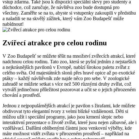
vstup zdarma. Také jsou k dispozici speciální slevy pro studenty a
důchodce, což zaručuje, že návštěva zoo bude dostupná pro
všechny. Zaměřte se na to, abyste si vstupenky zakoupili v předstihu
a naladili se na skvělý zážitek, který vám Zoo Budapešť může
nabídnout!
Zvířecí atrakce pro celou rodinu
V Zoo Budapešť se můžete těšit na množství zvířecích atrakcí, které
nadchnou celou rodinu. Tato zoo, která se pyšní jedním z nejstarších
a nejkrásnějších pavilonů v Evropě, nabízí širokou paletu zvířat z
celého světa. Od majestátních slonů přes hravé opice až po exotické
ptáky – každý návštěvník zde najde něco pro sebe. V zoologické
zahradě se můžete setkat s více než 500 různými druhy zvířat, což
vytváří jedinečnou příležitost pozorovat a učit se o jejich přirozeném
chování a prostředí.
Jednou z nejpopulárnějších atrakcí je pavilon s žirafami, kde můžete
obdivovat tyto elegantní tvory z velmi blízké vzdálenosti. Děti si
můžou užít i speciální programy, jako jsou krmení slepic nebo
interaktivní prezentace o životě zvířat, které jsou nejen zábavné, ale i
vzdělávací. Dalšími oblíbenými částmi jsou venkovní výběhy, kde
máte možnost vidět zvířata v přirozeném prostředí – například na