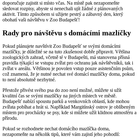
doporučuje zajistit si místo včas. Na místě pak nezapomeňte
sledovat rozpisy, abyste si nenechali ujít žádné z plánovaných
aktivit. Tímto způsobem si užijete pestrý a zábavný den, který
obohatí vaši návštěvu v Zoo Budapešť!
Rady pro návštěvu s domácími mazlíčky
Pokud plánujete navštívit Zoo Budapešť se svými domácími
mazlíčky, je důležité se na tuto zkušenost dobře připravit. Většina
zoologických zahrad, včetně té v Budapešti, má stanovena přísná
pravidla týkající se vstupu zvířat pro ochranu jak návštěvníků, tak i
zvířat v areálu. Většinou je povolen vstup pouze asistenčním psům,
což znamená, že je nutné nechat své domácí mazlíčky doma, pokud
to není absolutně nezbytné.
Přestože přivést svého psa do zoo není možné, můžete si užít
kvalitní čas se svými mazlíčky na jiných místech ve městě.
Budapešť nabízí spoustu parků a venkovních oblastí, kde mohou
zvířata pobíhat a hrát si. Například Margitínský ostrov je oblíbeným
místem pro procházky se psy, kde si můžete užít klidnou atmosféru a
přírodu.
Pokud se rozhodnete nechat domácího mazlíčka doma,
nezapomeňte na několik tipů, které vám zajistí jeho pohodlí: