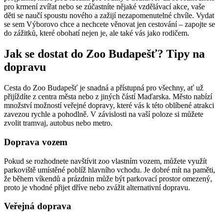
pro krmení zvířat nebo se zúčastníte nějaké vzdělávací akce, vaše
děti se naučí spoustu nového a zažijí nezapomenutelné chvíle. Vydat
se sem Výborovo chce a nechcete věnovat jen cestování – zapojte se
do zážitků, které obohatí nejen je, ale také vás jako rodičem.
Jak se dostat do Zoo Budapešť? Tipy na
dopravu
Cesta do Zoo Budapešť je snadná a přístupná pro všechny, ať už
přijíždíte z centra města nebo z jiných částí Maďarska. Město nabízí
množství možností veřejné dopravy, které vás k této oblíbené atrakci
zavezou rychle a pohodlně. V závislosti na vaší poloze si můžete
zvolit tramvaj, autobus nebo metro.
Doprava vozem
Pokud se rozhodnete navštívit zoo vlastním vozem, můžete využít
parkoviště umístěné poblíž hlavního vchodu. Je dobré mít na paměti,
že během víkendů a prázdnin může být parkovací prostor omezený,
proto je vhodné přijet dříve nebo zvážit alternativní dopravu.
Veřejná doprava