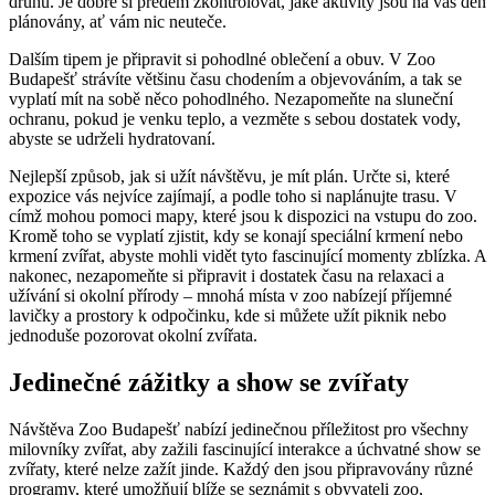
druhů. Je dobré si předem zkontrolovat, jaké aktivity jsou na váš den
plánovány, ať vám nic neuteče.
Dalším tipem je připravit si pohodlné oblečení a obuv. V Zoo
Budapešť strávíte většinu času chodením a objevováním, a tak se
vyplatí mít na sobě něco pohodlného. Nezapomeňte na sluneční
ochranu, pokud je venku teplo, a vezměte s sebou dostatek vody,
abyste se udrželi hydratovaní.
Nejlepší způsob, jak si užít návštěvu, je mít plán. Určte si, které
expozice vás nejvíce zajímají, a podle toho si naplánujte trasu. V
címž mohou pomoci mapy, které jsou k dispozici na vstupu do zoo.
Kromě toho se vyplatí zjistit, kdy se konají speciální krmení nebo
krmení zvířat, abyste mohli vidět tyto fascinující momenty zblízka. A
nakonec, nezapomeňte si připravit i dostatek času na relaxaci a
užívání si okolní přírody – mnohá místa v zoo nabízejí příjemné
lavičky a prostory k odpočinku, kde si můžete užít piknik nebo
jednoduše pozorovat okolní zvířata.
Jedinečné zážitky a show se zvířaty
Návštěva Zoo Budapešť nabízí jedinečnou příležitost pro všechny
milovníky zvířat, aby zažili fascinující interakce a úchvatné show se
zvířaty, které nelze zažít jinde. Každý den jsou připravovány různé
programy, které umožňují blíže se seznámit s obyvateli zoo,