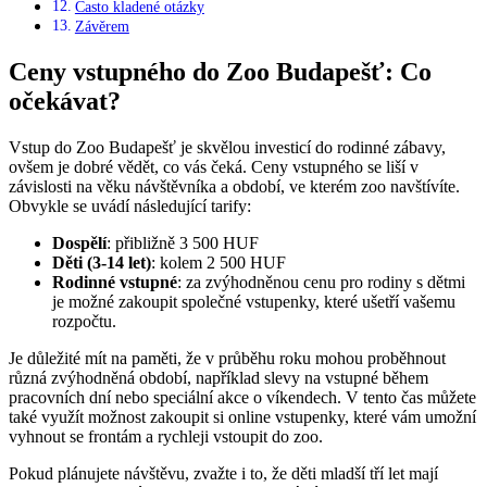
Často kladené otázky
Závěrem
Ceny vstupného do Zoo Budapešť: Co
očekávat?
Vstup do Zoo Budapešť je skvělou investicí do rodinné zábavy,
ovšem je dobré vědět, co vás čeká. Ceny vstupného se liší v
závislosti na věku návštěvníka a období, ve kterém zoo navštívíte.
Obvykle se uvádí následující tarify:
Dospělí
: přibližně 3 500 HUF
Děti (3-14 let)
: kolem 2 500 HUF
Rodinné vstupné
: za zvýhodněnou cenu pro rodiny s dětmi
je možné zakoupit společné vstupenky, které ušetří vašemu
rozpočtu.
Je důležité mít na paměti, že v průběhu roku mohou proběhnout
různá zvýhodněná období, například slevy na vstupné během
pracovních dní nebo speciální akce o víkendech. V tento čas můžete
také využít možnost zakoupit si online vstupenky, které vám umožní
vyhnout se frontám a rychleji vstoupit do zoo.
Pokud plánujete návštěvu, zvažte i to, že děti mladší tří let mají