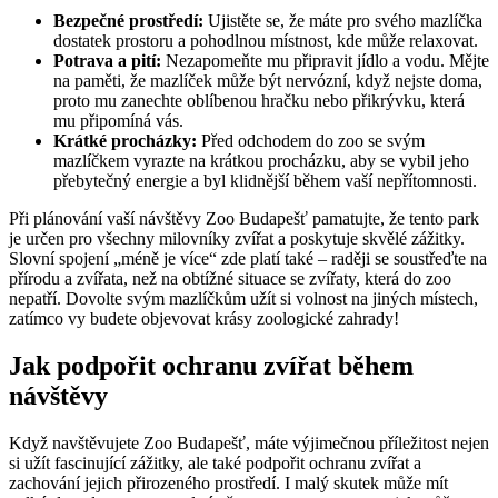
Bezpečné prostředí:
Ujistěte se, že máte pro svého mazlíčka
dostatek prostoru a pohodlnou místnost, kde může relaxovat.
Potrava a pití:
Nezapomeňte mu připravit jídlo a vodu. Mějte
na paměti, že mazlíček může být nervózní, když nejste doma,
proto mu zanechte oblíbenou hračku nebo přikrývku, která
mu připomíná vás.
Krátké procházky:
Před odchodem do zoo se svým
mazlíčkem vyrazte na krátkou procházku, aby se vybil jeho
přebytečný energie a byl klidnější během vaší nepřítomnosti.
Při plánování vaší návštěvy Zoo Budapešť pamatujte, že tento park
je určen pro všechny milovníky zvířat a poskytuje skvělé zážitky.
Slovní spojení „méně je více“ zde platí také – raději se soustřeďte na
přírodu a zvířata, než na obtížné situace se zvířaty, která do zoo
nepatří. Dovolte svým mazlíčkům užít si volnost na jiných místech,
zatímco vy budete objevovat krásy zoologické zahrady!
Jak podpořit ochranu zvířat během
návštěvy
Když navštěvujete Zoo Budapešť, máte výjimečnou příležitost nejen
si užít fascinující zážitky, ale také podpořit ochranu zvířat a
zachování jejich přirozeného prostředí. I malý skutek může mít