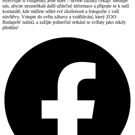
rezervujte si vstupenky ještě dnes – skvělé zážitky čekají! Sledujte
nás, abyste nezmeškali další užitečné informace a připojte se k naší
komunitě, kde můžete sdílet své zkušenosti a fotografie z vaší
návštěvy. Vstupte do světa zábavy a vzdělávání, který ZOO
Budapešť nabízí, a zažijte jedinečné setkání se zvířaty jako nikdy
předtím!