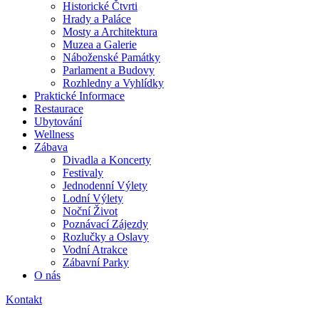
Historické Čtvrti
Hrady a Paláce
Mosty a Architektura
Muzea a Galerie
Náboženské Památky
Parlament a Budovy
Rozhledny a Vyhlídky
Praktické Informace
Restaurace
Ubytování
Wellness
Zábava
Divadla a Koncerty
Festivaly
Jednodenní Výlety
Lodní Výlety
Noční Život
Poznávací Zájezdy
Rozlučky a Oslavy
Vodní Atrakce
Zábavní Parky
O nás
Kontakt