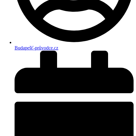
Budapešť-průvodce.cz