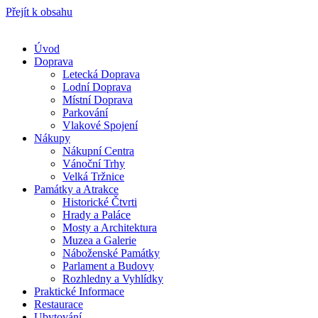
Přejít k obsahu
Úvod
Doprava
Letecká Doprava
Lodní Doprava
Místní Doprava
Parkování
Vlakové Spojení
Nákupy
Nákupní Centra
Vánoční Trhy
Velká Tržnice
Památky a Atrakce
Historické Čtvrti
Hrady a Paláce
Mosty a Architektura
Muzea a Galerie
Náboženské Památky
Parlament a Budovy
Rozhledny a Vyhlídky
Praktické Informace
Restaurace
Ubytování