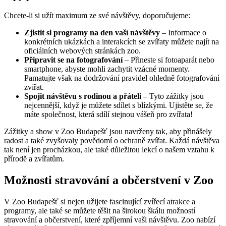
Chcete-li si užít maximum ze své návštěvy, doporučujeme:
Zjistit si programy na den vaší návštěvy
– Informace o
konkrétních ukázkách a interakcích se zvířaty můžete najít na
oficiálních webových stránkách zoo.
Připravit se na fotografování
– Přineste si fotoaparát nebo
smartphone, abyste mohli zachytit vzácné momenty.
Pamatujte však na dodržování pravidel ohledně fotografování
zvířat.
Spojit návštěvu s rodinou a přáteli
– Tyto zážitky jsou
nejcennější, když je můžete sdílet s blízkými. Ujistěte se, že
máte společnost, která sdílí stejnou vášeň pro zvířata!
Zážitky a show v Zoo Budapešť jsou navrženy tak, aby přinášely
radost a také zvyšovaly povědomí o ochraně zvířat. Každá návštěva
tak není jen procházkou, ale také důležitou lekcí o našem vztahu k
přírodě a zvířatům.
Možnosti stravování a občerstvení v Zoo
V Zoo Budapešť si nejen užijete fascinující zvířecí atrakce a
programy, ale také se můžete těšit na širokou škálu možností
stravování a občerstvení, které zpříjemní vaši návštěvu. Zoo nabízí