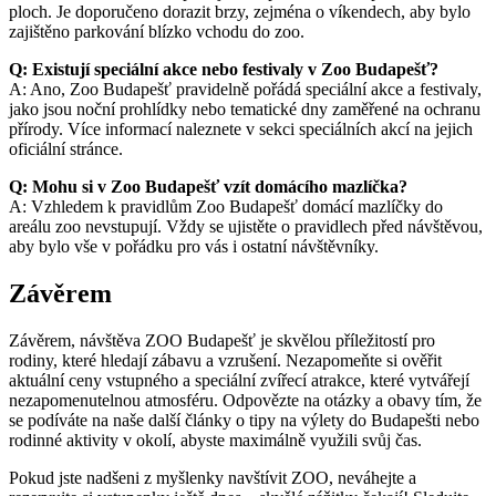
ploch. Je doporučeno dorazit brzy, zejména o víkendech, aby bylo
zajištěno parkování blízko vchodu do zoo.
Q: Existují speciální akce nebo festivaly v Zoo Budapešť?
A: Ano, Zoo Budapešť pravidelně pořádá speciální akce a festivaly,
jako jsou noční prohlídky nebo tematické dny zaměřené na ochranu
přírody. Více informací naleznete v sekci speciálních akcí na jejich
oficiální stránce.
Q: Mohu si v Zoo Budapešť vzít domácího mazlíčka?
A: Vzhledem k pravidlům Zoo Budapešť domácí mazlíčky do
areálu zoo nevstupují. Vždy se ujistěte o pravidlech před návštěvou,
aby bylo vše v pořádku pro vás i ostatní návštěvníky.
Závěrem
Závěrem, návštěva ZOO Budapešť je skvělou příležitostí pro
rodiny, které hledají zábavu a vzrušení. Nezapomeňte si ověřit
aktuální ceny vstupného a speciální zvířecí atrakce, které vytvářejí
nezapomenutelnou atmosféru. Odpovězte na otázky a obavy tím, že
se podíváte na naše další články o tipy na výlety do Budapešti nebo
rodinné aktivity v okolí, abyste maximálně využili svůj čas.
Pokud jste nadšeni z myšlenky navštívit ZOO, neváhejte a