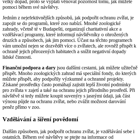
velký dopad, proto se vyplatí věnovat pozornost tomu, jak můžete
pomoci během své návštěvy.
Jedním z nejefektivnějších způsobů, jak podpořit ochranu zvířat, je
zapojit se do programů, které zoo nabízí. Mnohé zoologické
zahrady, včetně té v Budapešti, organizují charitativní akce a
vzdělávací programy, které informují návštěvníky o ohrožených
druzích a způsobech, jak jim pomoci. Účast na těchto programech
vám umožní nejen se dozvědět více o zvířatech, ale rovněž přispět k
ochraně jejich přirozených habitatech a snížit negativní dopady
lidské činnosti.
Finanční podpora a dary
jsou dalšími cestami, jak můžete užitečně
přispět. Mnoho zoologických zahrad má speciální fondy, do kterých
můžete přispět, aby podpořily výzkumné a ochranné projekty.
Získané prostředky často pomáhají zajistit lepší životní podmínky
pro zvířata v zajetí a také na ochranu jejich přírodního prostředí. Při
návštěvě si tedy můžete koupit suvenýry s jasnými údaji, jak část
výnosu půjde na ochranu zvířat, nebo zvážit možnost darování
peněz přímo v zoo.
Vzdělávání a šíření povědomí
Dalším způsobem, jak podpořit ochranu zvířat, je vzdělávání sebe i
ostatních. Během své návštěvy se ptejte na informace od