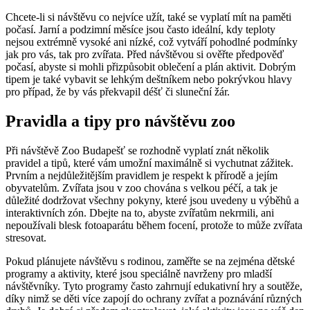
Chcete-li si návštěvu co nejvíce užít, také se vyplatí mít na paměti
počasí. Jarní a podzimní měsíce jsou často ideální, kdy teploty
nejsou extrémně vysoké ani nízké, což vytváří pohodlné podmínky
jak pro vás, tak pro zvířata. Před návštěvou si ověřte předpověď
počasí, abyste si mohli přizpůsobit oblečení a plán aktivit. Dobrým
tipem je také vybavit se lehkým deštníkem nebo pokrývkou hlavy
pro případ, že by vás překvapil déšť či sluneční žár.
Pravidla a tipy pro návštěvu zoo
Při návštěvě Zoo Budapešť se rozhodně vyplatí znát několik
pravidel a tipů, které vám umožní maximálně si vychutnat zážitek.
Prvním a nejdůležitějším pravidlem je respekt k přírodě a jejím
obyvatelům. Zvířata jsou v zoo chována s velkou péčí, a tak je
důležité dodržovat všechny pokyny, které jsou uvedeny u výběhů a
interaktivních zón. Dbejte na to, abyste zvířatům nekrmili, ani
nepoužívali blesk fotoaparátu během focení, protože to může zvířata
stresovat.
Pokud plánujete návštěvu s rodinou, zaměřte se na zejména dětské
programy a aktivity, které jsou speciálně navrženy pro mladší
návštěvníky. Tyto programy často zahrnují edukativní hry a soutěže,
díky nimž se děti více zapojí do ochrany zvířat a poznávání různých