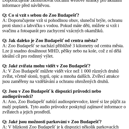
Doporučujeme zkontrolovat oficiální webové stránky pro aktuální
informace před návštěvou.
Q: Co si vzít s sebou do Zoo Budapešť?
A: Doporučujeme vzít si pohodlnou obuv, sluneční brýle, ochranu
proti slunci a lahvičku s vodou. Pokud máte děti, můžete si vzít i
svačinu a fotoaparát pro zachycení vzácných okamžiků.
Q: Jak daleko je Zoo Budapešť od centra města?
A: Zoo Budapešť se nachází přibližně 3 kilometry od centra města.
Lze ji snadno dosáhnout MHD, pěšky nebo na kole, což z ní dělá
ideální cíl pro rodinný výlet.
Q: Jaké zvířata mohu vidět v Zoo Budapešť?
A: V Zoo Budapešť můžete vidět více než 1 000 různých druhů
zvířat, včetně slonů, tygrů, opic a mnoha dalších. Zvířecí atrakce
jsou zaměřeny na vzdělávání a ochranu ohrožených druhů.
Q: Jsou v Zoo Budapešť k dispozici průvodci nebo
audioprůvodci?
A: Ano, Zoo Budapešť nabízí audiosprievodce, které si lze půjčit za
malý poplatek. Tyto audio průvodce poskytují zajímavé informace o
zvířatech a jejich prostředí.
Q: Jaké jsou možnosti parkování v Zoo Budapešť?
A: V blízkosti Zoo Budapešť je k dispozici několik parkovacích