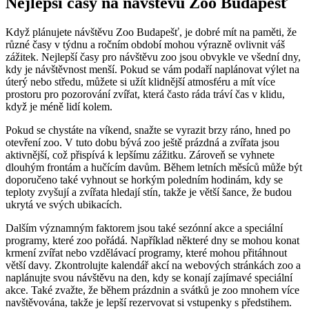
Nejlepší časy na návštěvu Zoo Budapešť
Když plánujete návštěvu Zoo Budapešť, je dobré mít na paměti, že
různé časy v týdnu a ročním období mohou výrazně ovlivnit váš
zážitek. Nejlepší časy pro návštěvu zoo jsou obvykle ve všední dny,
kdy je návštěvnost menší. Pokud se vám podaří naplánovat výlet na
úterý nebo středu, můžete si užít klidnější atmosféru a mít více
prostoru pro pozorování zvířat, která často ráda tráví čas v klidu,
když je méně lidí kolem.
Pokud se chystáte na víkend, snažte se vyrazit brzy ráno, hned po
otevření zoo. V tuto dobu bývá zoo ještě prázdná a zvířata jsou
aktivnější, což přispívá k lepšímu zážitku. Zároveň se vyhnete
dlouhým frontám a hučícím davům. Během letních měsíců může být
doporučeno také vyhnout se horkým poledním hodinám, kdy se
teploty zvyšují a zvířata hledají stín, takže je větší šance, že budou
ukrytá ve svých ubikacích.
Dalším významným faktorem jsou také sezónní akce a speciální
programy, které zoo pořádá. Například některé dny se mohou konat
krmení zvířat nebo vzdělávací programy, které mohou přitáhnout
větší davy. Zkontrolujte kalendář akcí na webových stránkách zoo a
naplánujte svou návštěvu na den, kdy se konají zajímavé speciální
akce. Také zvažte, že během prázdnin a svátků je zoo mnohem více
navštěvována, takže je lepší rezervovat si vstupenky s předstihem.