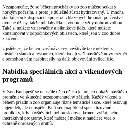
Nezapomeňte, že se během procházky po zoo můžete setkat s
horkým počasím, a proto je důležité zůstat hydratovaný. U mnoha
stánků jsou k dispozici nápoje, od chlazených limonád po čerstvé
ovocné džusy, takže mít lahvičku s vodou je vždy dobrou volbou.
Také si můžete vzít svačiny a piknikové jídlo, které můžete
konzumovat v odpočinkových oblastech, které jsou v zoo dobře
značené.
Ujistěte se, že během vaší návštěvy navštívíte také některé z
místních stánků a restaurací, které dodají vaší návštěvě nový rozměr
a pomohou vám nasbírat síly na další objevování zvířecí říše.
Nabídka speciálních akcí a víkendových
programů
V Zoo Budapešť se neustále něco děje a je tím, co dokáže návštěvu
proměnit ve skutečně nezapomenutelný zážitek. Každý víkend a
během prázdnin zoo organizuje různé tematické akce, které oslovují
nejen děti, ale i dospělé. Patří sem například specializované
prohlídky, kdy návštěvníci mohou sledovat krmení zvířat, nebo
interaktivní programy, které nabízejí možnost naučit se více o
ochraně ohrožených druhů.