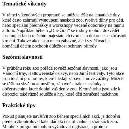
Tematické víkendy
V rámci víkendových programů se můžete těšit na tematické dny,
které často zahrnují vystoupení maskotů zoo, tvořivé dílny pro děti,
nebo speciální přednášky a workshopy vedené odborníky na faunu
a floru. Například během „Dne žiraf“ se rodiny mohou dozvědět
fascinující fakta o těchto majestátních tvorech a dokonce se zúčastnit
krmení. Takové akce jsou nejen zábavné, ale i vzdělávací, a
pomáhají dětem pochopit důležitost ochrany přírody.
Sezónní slavnosti
V průběhu roku zoo pořádá rovněž sezónní slavnosti, jako jsou
Vánoční trhy, Halloweenské oslavy, nebo Jarní festivaly. Tyto akce
jsou ideální pro rodiny, které hledají zábavu a nové zážitky. Můžete
se těšit na skvělou atmosféru, zábavné atrakce a stánky s
občerstvením, které doplní váš den v zoo. Kromě toho jsou zde k
dispozici také různé soutěže a hry, které děti zaručeně nadchnou.
Praktické tipy
Pokud plánujete navštívit zoo během speciálních akcí, je dobré si
předem zkontrolovat kalendář akcí na oficiálních stránkách zoo.
Mnohé z programů mohou vyžadovat registraci, a proto se