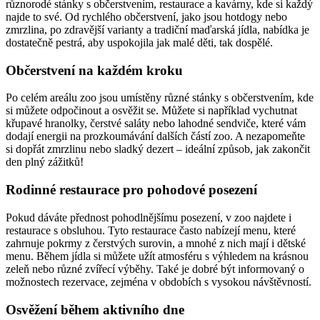
různorodé stánky s občerstvením, restaurace a kavárny, kde si každý
najde to své. Od rychlého občerstvení, jako jsou hotdogy nebo
zmrzlina, po zdravější varianty a tradiční maďarská jídla, nabídka je
dostatečně pestrá, aby uspokojila jak malé děti, tak dospělé.
Občerstvení na každém kroku
Po celém areálu zoo jsou umístěny různé stánky s občerstvením, kde
si můžete odpočinout a osvěžit se. Můžete si například vychutnat
křupavé hranolky, čerstvé saláty nebo lahodné sendviče, které vám
dodají energii na prozkoumávání dalších částí zoo. A nezapomeňte
si dopřát zmrzlinu nebo sladký dezert – ideální způsob, jak zakončit
den plný zážitků!
Rodinné restaurace pro pohodové posezení
Pokud dáváte přednost pohodlnějšímu posezení, v zoo najdete i
restaurace s obsluhou. Tyto restaurace často nabízejí menu, které
zahrnuje pokrmy z čerstvých surovin, a mnohé z nich mají i dětské
menu. Během jídla si můžete užít atmosféru s výhledem na krásnou
zeleň nebo různé zvířecí výběhy. Také je dobré být informovaný o
možnostech rezervace, zejména v obdobích s vysokou návštěvností.
Osvěžení během aktivního dne