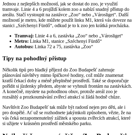
Jednou z nejlepších možností, jak se dostat do zoo, je využití
tramvaje. Linie 4 a 6 projíždí kolem zoo a nabízí snadný přístup do
areálu. Stačí vystoupit na zastávce „Zoo“ nebo „Városliget“. Další
možností je metro, kde můžete použít linku M1, která vás doveze na
stanici „Széchenyi Fürdő“, odkud je to k zoo jen krátká procházka.
Tramvaj:
Linie 4 a 6, zastávka „Zoo“ nebo „Városliget“
Metro:
Linka M1, stanice „Széchenyi Fürdő“
Autobus:
Linka 72 a 75, zastávka „Zoo“
Tipy na pohodlný přístup
Několik tipů pro hladký příjezd do Zoo Budapešť zahrnuje
plánování návštěvy mimo špičkové hodiny, což může znamenat
kratší čekací doby a méně přeplněné prostředí. Také se doporučuje
pořídit si jízdenky předem, abyste se vyhnuli frontám na zastávkách.
A konečně, myslete na pohodlnou obuv, protože areál zoo je
rozsáhlý a prozkoumávání zvířecí atrakcí si žádá hodně chůze.
Navštívit Zoo Budapešť tak může být radostí nejen pro děti, ale i
pro dospělé. Ať už se rozhodnete jakýmkoli způsobem, vězte, že na
vás čeká nezapomenutelný zážitek a spousta zvířecích atrakcí, které
si užijete v krásném prostředí městského parku.