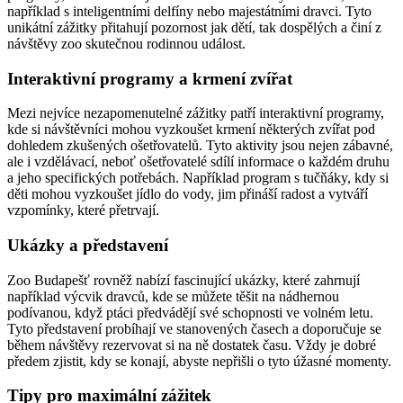
například s inteligentními delfíny nebo majestátními dravci. Tyto
unikátní zážitky přitahují pozornost jak dětí, tak dospělých a činí z
návštěvy zoo skutečnou rodinnou událost.
Interaktivní programy a krmení zvířat
Mezi nejvíce nezapomenutelné zážitky patří interaktivní programy,
kde si návštěvníci mohou vyzkoušet krmení některých zvířat pod
dohledem zkušených ošetřovatelů. Tyto aktivity jsou nejen zábavné,
ale i vzdělávací, neboť ošetřovatelé sdílí informace o každém druhu
a jeho specifických potřebách. Například program s tučňáky, kdy si
děti mohou vyzkoušet jídlo do vody, jim přináší radost a vytváří
vzpomínky, které přetrvají.
Ukázky a představení
Zoo Budapešť rovněž nabízí fascinující ukázky, které zahrnují
například výcvik dravců, kde se můžete těšit na nádhernou
podívanou, když ptáci předvádějí své schopnosti ve volném letu.
Tyto představení probíhají ve stanovených časech a doporučuje se
během návštěvy rezervovat si na ně dostatek času. Vždy je dobré
předem zjistit, kdy se konají, abyste nepřišli o tyto úžasné momenty.
Tipy pro maximální zážitek