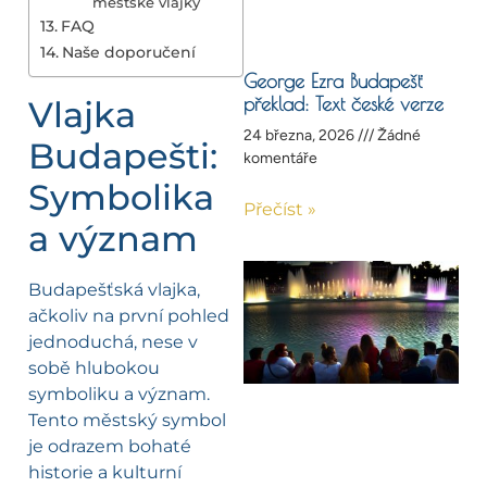
městské vlajky
FAQ
Naše doporučení
George Ezra Budapešť
překlad: Text české verze
Vlajka
24 března, 2026
Žádné
Budapešti:
komentáře
Symbolika
Přečíst »
a význam
Budapešťská vlajka,
ačkoliv na první pohled
jednoduchá, nese v
sobě hlubokou
symboliku a význam.
Tento městský symbol
je odrazem bohaté
historie a kulturní