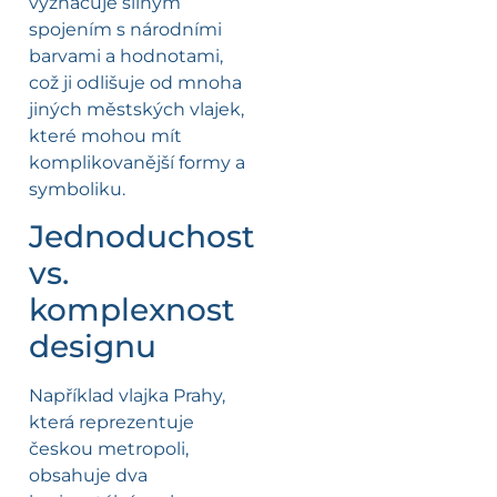
vyznačuje silným
spojením s národními
barvami a hodnotami,
což ji odlišuje od mnoha
jiných městských vlajek,
které mohou mít
komplikovanější formy a
symboliku.
Jednoduchost
vs.
komplexnost
designu
Například vlajka Prahy,
která reprezentuje
českou metropoli,
obsahuje dva