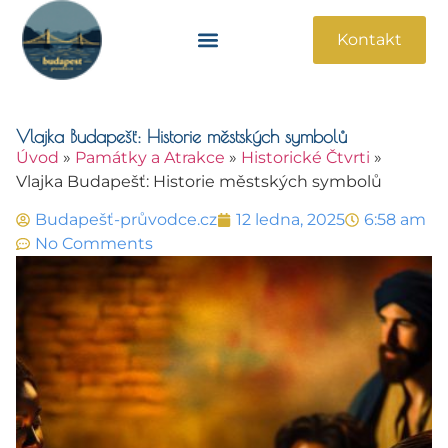
Kontakt
Památky A Atrakce
Praktické Informace
Vlajka Budapešť: Historie městských symbolů
Úvod
»
Památky a Atrakce
»
Historické Čtvrti
»
Vlajka Budapešť: Historie městských symbolů
Budapešť-průvodce.cz
12 ledna, 2025
6:58 am
No Comments