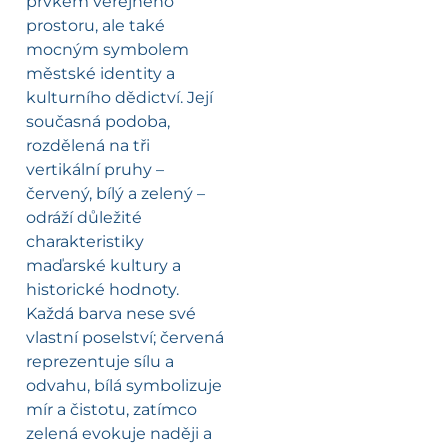
prvkem veřejného
prostoru, ale také
mocným symbolem
městské identity a
kulturního dědictví. Její
současná podoba,
rozdělená na tři
vertikální pruhy –
červený, bílý a zelený –
odráží důležité
charakteristiky
maďarské kultury a
historické hodnoty.
Každá barva nese své
vlastní poselství; červená
reprezentuje sílu a
odvahu, bílá symbolizuje
mír a čistotu, zatímco
zelená evokuje naději a