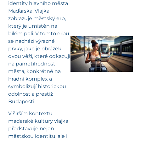
identity hlavního města
Maďarska. Vlajka
zobrazuje městský erb,
který je umístěn na
bílém poli. V tomto erbu
se nachází výrazné
prvky, jako je obrázek
l
dvou věží, které odkazují
na pamětihodnosti
města, konkrétně na
hradní komplex a
symbolizují historickou
odolnost a prestiž
Budapešti.
V širším kontextu
maďarské kultury vlajka
představuje nejen
městskou identitu, ale i