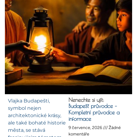
Nenechte si ujít:
Vlajka Budapešti,
Budapešť průvodce –
symbol nejen
Kompletní průvodce a
architektonické krásy,
informace
ale také bohaté historie
9 července, 2026
Žádné
města, se stává
komentáře