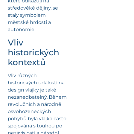
které odkazují na
středověké dějiny, se
staly symbolem
městské hrdosti a
autonomie.
Vliv
historických
kontextů
Vliv různých
historických událostí na
design vlajky je také
nezanedbatelný. Během
revolučních a národně
osvobozeneckých
pohybů byla vlajka často
spojována s touhou po
nezávislosti a národní