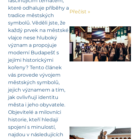
fascinujícím tématem,
které odhaluje příběhy a
Přečíst »
tradice městských
symbolů. Věděli jste, že
každý prvek na městské
vlajce nese hluboký
význam a propojuje
moderní Budapešť s
jejími historickými
kořeny? Tento článek
vás provede vývojem
městských symbolů,
jejich významem a tím,
jak ovlivňují identitu
města i jeho obyvatele.
Objevitelé a milovníci
historie, kteří hledají
spojení s minulostí,
najdou v následujících