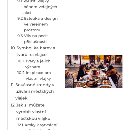
Využití vlajky
během veřejných
akcí
Estetika a design
ve veřejném
prostoru
Vliv na pocit
příslušnosti
Symbolika barev a
tvarů na vlajce
Tvary a jejich
význam
Inspirace pro
vlastní vlajky
Současné trendy v
užívání městských
vlajek
Jak si můžete
vyrobit vlastní
městskou vlajku
Kroky k vytvoření