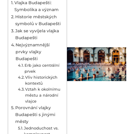
Vlajka Budapešti:
Symbolika a význam
Historie městských
symbolů v Budapešti
Jak se vyvíjela vlajka
Budapešti
Nejvýznamnější
prvky vlajky
Budapešti
Erb jako centrální
prvek
Vliv historických
kontextů
Vztah k okolnímu
městu a národní
vlajce
Porovnání vlajky
Budapešti s jinými
městy
Jednoduchost vs.
komplexnost