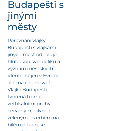
Budapešti s
jinými
městy
Porovnání vlajky
Budapešti s vlajkami
jiných měst odhaluje
hlubokou symboliku a
význam městských
identit nejen v Evropě,
ale i na celém světě.
Vlajka Budapešti,
tvořená třemi
vertikálními pruhy –
červeným, bílým a
zeleným – s erbem na
bílém pozadí, se