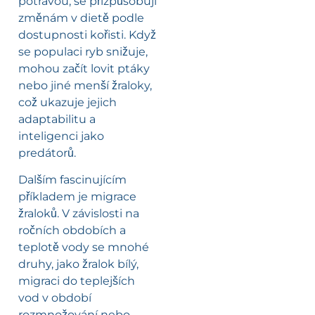
potravou, se přizpůsobují
změnám v dietě podle
dostupnosti kořisti. Když
se populaci ryb snižuje,
mohou začít lovit ptáky
nebo jiné menší žraloky,
což ukazuje jejich
adaptabilitu a
inteligenci jako
predátorů.
Dalším fascinujícím
příkladem je migrace
žraloků. V závislosti na
ročních obdobích a
teplotě vody se mnohé
druhy, jako žralok bílý,
migraci do teplejších
vod v období
rozmnožování nebo