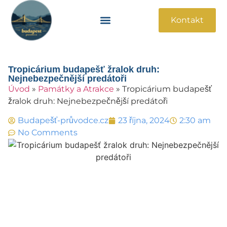
Kontakt
Památky A Atrakce
Praktické Informace
Tropicárium budapešť žralok druh:
Nejnebezpečnější predátoři
Úvod
»
Památky a Atrakce
»
Tropicárium budapešť
žralok druh: Nejnebezpečnější predátoři
Budapešť-průvodce.cz
23 října, 2024
2:30 am
No Comments