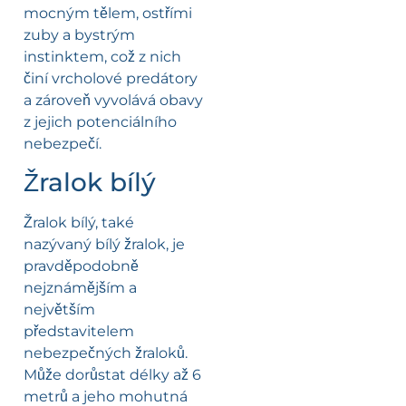
mocným tělem, ostřími
zuby a bystrým
instinktem, což z nich
činí vrcholové predátory
a zároveň vyvolává obavy
z jejich potenciálního
nebezpečí.
Žralok bílý
Žralok bílý, také
nazývaný bílý žralok, je
pravděpodobně
nejznámějším a
největším
představitelem
nebezpečných žraloků.
Může dorůstat délky až 6
metrů a jeho mohutná