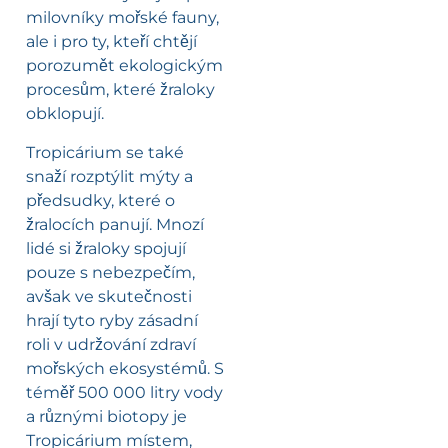
milovníky mořské fauny,
ale i pro ty, kteří chtějí
porozumět ekologickým
procesům, které žraloky
obklopují.
Tropicárium se také
snaží rozptýlit mýty a
předsudky, které o
žralocích panují. Mnozí
lidé si žraloky spojují
pouze s nebezpečím,
avšak ve skutečnosti
hrají tyto ryby zásadní
roli v udržování zdraví
mořských ekosystémů. S
téměř 500 000 litry vody
a různými biotopy je
Tropicárium místem,