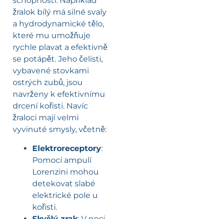
schopnosti. Například
žralok bílý má silné svaly
a hydrodynamické tělo,
které mu umožňuje
rychle plavat a efektivně
se potápět. Jeho čelisti,
vybavené stovkami
ostrých zubů, jsou
navrženy k efektivnímu
drcení kořisti. Navíc
žraloci mají velmi
vyvinuté smysly, včetně:
Elektroreceptory
:
Pomocí ampulí
Lorenzini mohou
detekovat slabé
elektrické pole u
kořisti.
Skvělý zrak
: V noci