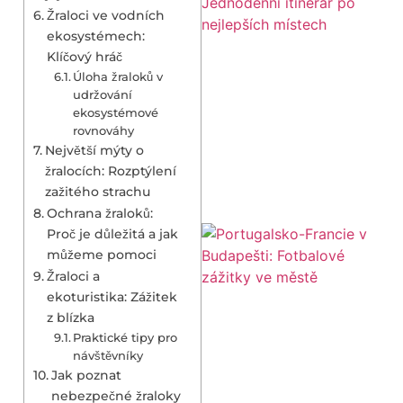
Žraloci ve vodních
ekosystémech:
Klíčový hráč
Úloha žraloků v
udržování
ekosystémové
rovnováhy
Největší mýty o
žralocích: Rozptýlení
zažitého strachu
Ochrana žraloků:
Proč je důležitá a jak
můžeme pomoci
Žraloci a
ekoturistika: Zážitek
z blízka
Praktické tipy pro
návštěvníky
Jak poznat
nebezpečné žraloky