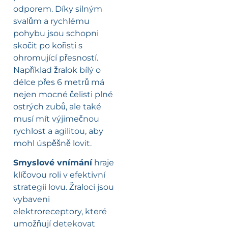
odporem. Díky silným
svalům a rychlému
pohybu jsou schopni
skočit po kořisti s
ohromující přesností.
Například žralok bílý o
délce přes 6 metrů má
nejen mocné čelisti plné
ostrých zubů, ale také
musí mít výjimečnou
rychlost a agilitou, aby
mohl úspěšně lovit.
Smyslové vnímání
hraje
klíčovou roli v efektivní
strategii lovu. Žraloci jsou
vybaveni
elektroreceptory, které
umožňují detekovat