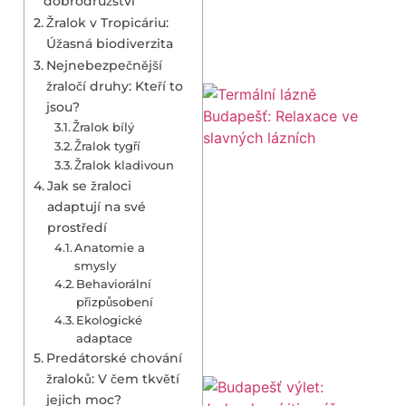
dobrodružství
Žralok v Tropicáriu:
Úžasná biodiverzita
Nejnebezpečnější
žraločí druhy: Kteří to
jsou?
Žralok bílý
Žralok tygří
Žralok kladivoun
Jak se žraloci
adaptují na své
prostředí
Anatomie a
smysly
Behaviorální
přizpůsobení
Ekologické
adaptace
Predátorské chování
žraloků: V čem tkvětí
jejich moc?