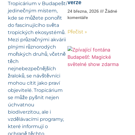
verze
Tropicárium v Budapešti
jedinečným místem,
24 března, 2026
Žádné
kde se můžete ponořit
komentáře
do fascinujícího světa
Přečíst »
tropických ekosystémů.
Mezi průzračnými akvárii
plnými různorodých
mořských druhů, včetně
těch
nejnebezpečnějších
žraloků, se návštěvníci
mohou cítit jako praví
objevitelé. Tropicárium
se může pyšnit nejen
úchvatnou
biodiverzitou, ale i
vzdělávacími programy,
které informují o
ochraně těchto