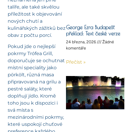
talíře, ale také skvělou
příležitost k objevování
nových chutí a
George Ezra Budapešť
kulinářských zážitků bez
překlad: Text české verze
obav z počtu porcí.
24 března, 2026
Žádné
Pokud jde o nejlepší
komentáře
pokrmy Trófea Grill,
doporučuje se ochutnat
Přečíst »
místní speciality jako
pörkölt, různá masa
připravovaná na grilu a
pestré saláty, které
doplňují jídlo. Kromě
toho jsou k dispozici i
svá místa s
mezinárodními pokrmy,
které uspokojí chuťové
preference každého