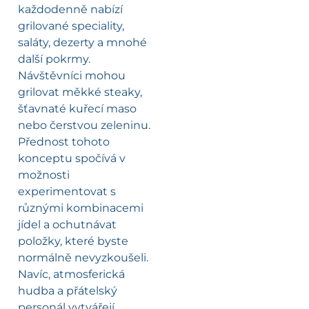
každodenně nabízí
grilované speciality,
saláty, dezerty a mnohé
další pokrmy.
Návštěvníci mohou
grilovat měkké steaky,
šťavnaté kuřecí maso
nebo čerstvou zeleninu.
Přednost tohoto
konceptu spočívá v
možnosti
experimentovat s
různými kombinacemi
jídel a ochutnávat
položky, které byste
normálně nevyzkoušeli.
Navíc, atmosferická
hudba a přátelský
personál vytvářejí