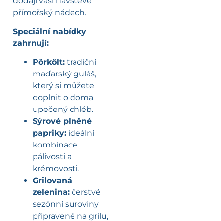
dodají vaší návštěvě
přímořský nádech.
Speciální nabídky
zahrnují:
Pörkölt:
tradiční
maďarský guláš,
který si můžete
doplnit o doma
upečený chléb.
Sýrové plněné
papriky:
ideální
kombinace
pálivosti a
krémovosti.
Grilovaná
zelenina:
čerstvé
sezónní suroviny
připravené na grilu,