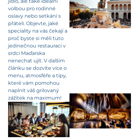
jídlo, ale také ideální
volbou pro rodinné
oslavy nebo setkání s
přáteli. Objevte, jaké
speciality na vás čekají a
proč byste si měli tuto
jedinečnou restauraci v
srdci Maďarska
nenechat ujít. V dalším
článku se dozvíte více o
menu, atmosféře a tipy,
které vám pomohou
naplnit váš grilovaný
zážitek na maximum!