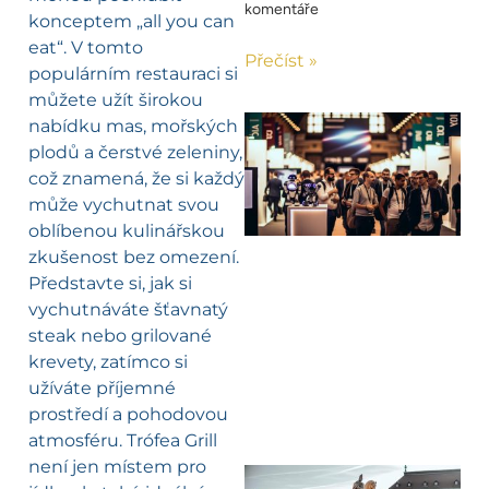
komentáře
konceptem „all you can
eat“. V tomto
Přečíst »
populárním restauraci si
můžete užít širokou
nabídku mas, mořských
plodů a čerstvé zeleniny,
což znamená, že si každý
může vychutnat svou
oblíbenou kulinářskou
zkušenost bez omezení.
Představte si, jak si
vychutnáváte šťavnatý
steak nebo grilované
krevety, zatímco si
užíváte příjemné
prostředí a pohodovou
atmosféru. Trófea Grill
není jen místem pro