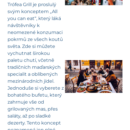
Trófea Grill je proslulý
svým konceptem „All
you can eat“, který láká
návštěvníky k
neomezené konzumaci
pokrmů ze všech koutů
světa. Zde si můžete
vychutnat širokou
paletu chutí, včetně
tradičních maďarských
specialit a oblíbených
mezinárodních jídel.
Jednoduše si vyberete z
bohatého bufetu, který
zahrnuje vše od
grilovaných mas, přes
saláty, až po sladké
dezerty. Tento koncept
neznamená jen plné