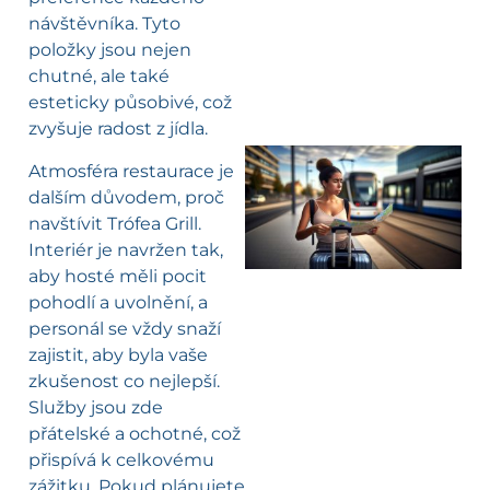
návštěvníka. Tyto
položky jsou nejen
chutné, ale také
esteticky působivé, což
zvyšuje radost z jídla.
Atmosféra restaurace je
dalším důvodem, proč
l
navštívit Trófea Grill.
Interiér je navržen tak,
aby hosté měli pocit
pohodlí a uvolnění, a
personál se vždy snaží
zajistit, aby byla vaše
zkušenost co nejlepší.
Služby jsou zde
přátelské a ochotné, což
přispívá k celkovému
zážitku. Pokud plánujete