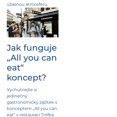
úžasnou atmosféru.
Jak funguje
„All you can
eat“
koncept?
Vychutnejte si
jedinečný
gastronomický zážitek s
konceptem „All you can
eat“ v restauraci Trófea