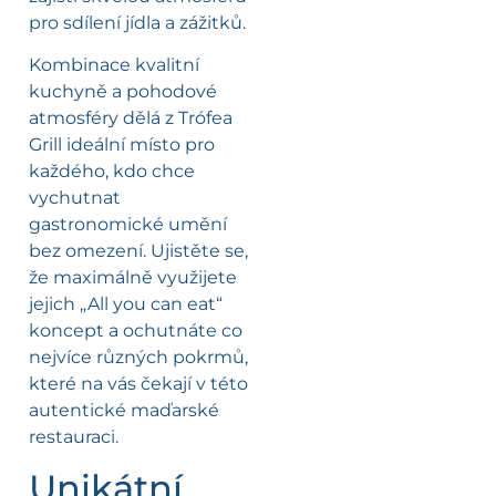
pro sdílení jídla a zážitků.
Kombinace kvalitní
kuchyně a pohodové
atmosféry dělá z Trófea
Grill ideální místo pro
každého, kdo chce
vychutnat
gastronomické umění
bez omezení. Ujistěte se,
že maximálně využijete
jejich „All you can eat“
koncept a ochutnáte co
nejvíce různých pokrmů,
které na vás čekají v této
autentické maďarské
restauraci.
Unikátní