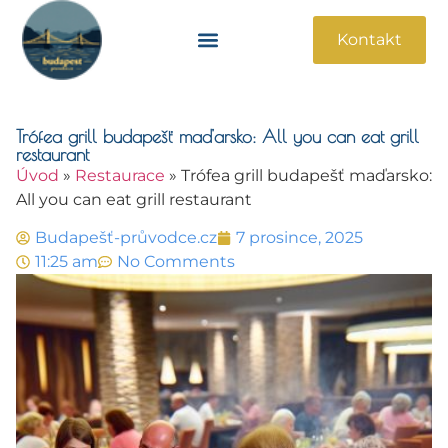
Kontakt
Památky A Atrakce
Praktické Informace
Trófea grill budapešť maďarsko: All you can eat grill
restaurant
Úvod
»
Restaurace
»
Trófea grill budapešť maďarsko:
All you can eat grill restaurant
Budapešť-průvodce.cz
7 prosince, 2025
11:25 am
No Comments