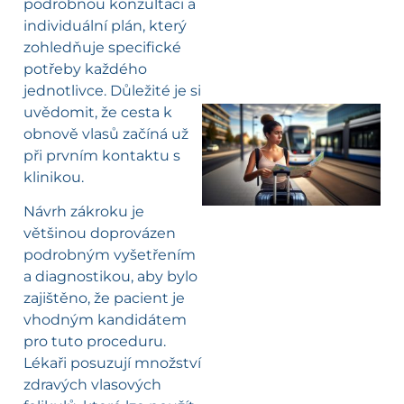
podrobnou konzultaci a
individuální plán, který
zohledňuje specifické
potřeby každého
jednotlivce. Důležité je si
uvědomit, že cesta k
obnově vlasů začíná už
l
při prvním kontaktu s
klinikou.
Návrh zákroku je
většinou doprovázen
podrobným vyšetřením
a diagnostikou, aby bylo
zajištěno, že pacient je
vhodným kandidátem
pro tuto proceduru.
Lékaři posuzují množství
zdravých vlasových