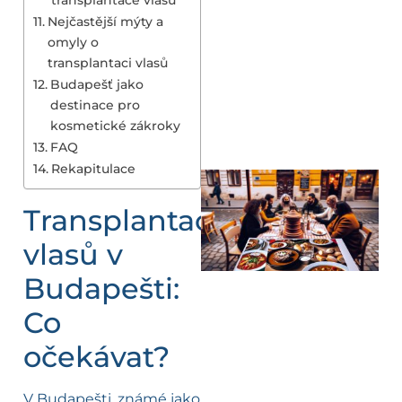
Nejčastější mýty a
omyly o
transplantaci vlasů
Budapešť jako
destinace pro
kosmetické zákroky
FAQ
Rekapitulace
Transplantace
vlasů v
Budapešti:
Co
očekávat?
V Budapešti, známé jako