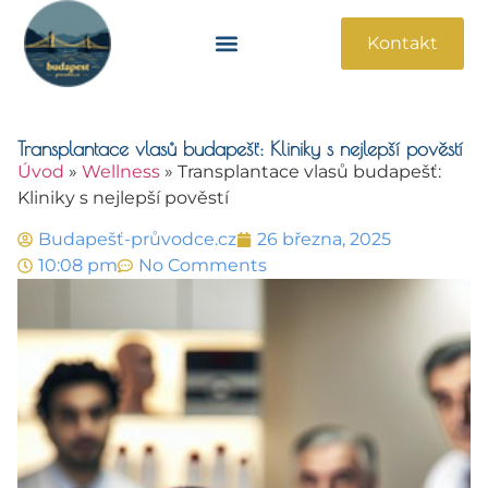
Kontakt
Památky A Atrakce
Praktické Informace
Transplantace vlasů budapešť: Kliniky s nejlepší pověstí
Úvod
»
Wellness
»
Transplantace vlasů budapešť:
Kliniky s nejlepší pověstí
Budapešť-průvodce.cz
26 března, 2025
10:08 pm
No Comments