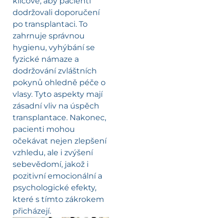
klíčové, aby pacienti
dodržovali doporučení
po transplantaci. To
zahrnuje správnou
hygienu, vyhýbání se
fyzické námaze a
dodržování zvláštních
pokynů ohledně péče o
vlasy. Tyto aspekty mají
zásadní vliv na úspěch
transplantace. Nakonec,
pacienti mohou
očekávat nejen zlepšení
vzhledu, ale i zvýšení
sebevědomí, jakož i
pozitivní emocionální a
psychologické efekty,
které s tímto zákrokem
přicházejí.