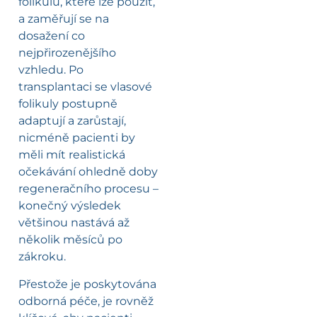
folikulů, které lze použít,
a zaměřují se na
dosažení co
nejpřirozenějšího
vzhledu. Po
transplantaci se vlasové
folikuly postupně
adaptují a zarůstají,
nicméně pacienti by
měli mít realistická
očekávání ohledně doby
regeneračního procesu –
konečný výsledek
většinou nastává až
několik měsíců po
zákroku.
Přestože je poskytována
odborná péče, je rovněž