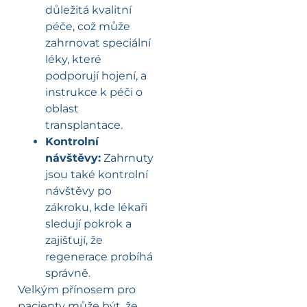
důležitá kvalitní
péče, což může
zahrnovat speciální
léky, které
podporují hojení, a
instrukce k péči o
oblast
transplantace.
Kontrolní
návštěvy:
Zahrnuty
jsou také kontrolní
návštěvy po
zákroku, kde lékaři
sledují pokrok a
zajišťují, že
regenerace probíhá
správně.
Velkým přínosem pro
pacienty může být, že