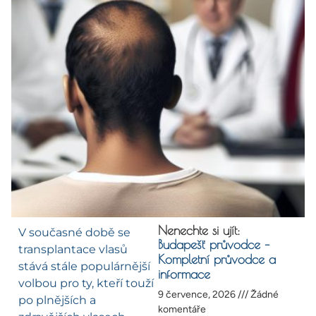
Nenechte si ujít:
V současné době se
Budapešť průvodce –
transplantace vlasů
Kompletní průvodce a
stává stále populárnější
informace
volbou pro ty, kteří touží
9 července, 2026
Žádné
po plnějších a
komentáře