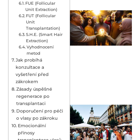
FUE (Follicular
Unit Extraction)
FUT (Follicular
Unit
Transplantation)
S.H.E. (Smart Hair
Extraction)
Vyhodnocení
metod
Jak probíhá
konzultace a
vyšetření před
zákrokem
Zásady úspěšné
regenerace po
transplantaci
Doporučení pro péči
o vlasy po zákroku
Emocionální
přínosy
transplantace vlasů