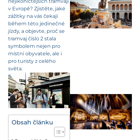
nejikoničtějších tramvají
v Evropě? Zjistěte, jaké
zážitky na vás čekají
během této jedinečné
jízdy, a objevte, proč se
tramvaj číslo 2 stala
symbolem nejen pro
místní obyvatele, ale i
pro turisty z celého
světa.
Obsah článku