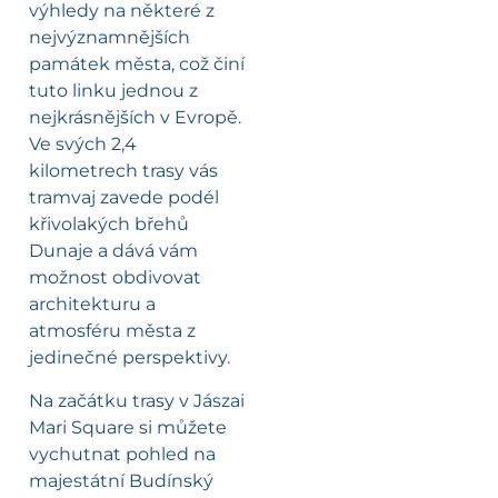
výhledy na některé z
nejvýznamnějších
památek města, což činí
tuto linku jednou z
nejkrásnějších v Evropě.
Ve svých 2,4
kilometrech trasy vás
tramvaj zavede podél
křivolakých břehů
Dunaje a dává vám
možnost obdivovat
architekturu a
atmosféru města z
jedinečné perspektivy.
Na začátku trasy v Jászai
Mari Square si můžete
vychutnat pohled na
majestátní Budínský