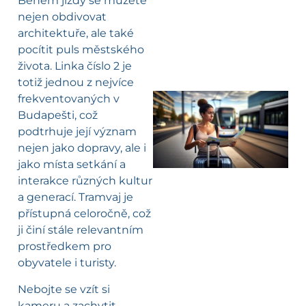
Během jízdy se můžete
nejen obdivovat
architektuře, ale také
pocítit puls městského
života. Linka číslo 2 je
totiž jednou z nejvíce
frekventovaných v
Budapešti, což
l
podtrhuje její význam
nejen jako dopravy, ale i
jako místa setkání a
interakce různých kultur
a generací. Tramvaj je
přístupná celoročně, což
ji činí stále relevantním
prostředkem pro
obyvatele i turisty.
Nebojte se vzít si
kameru a zachytit