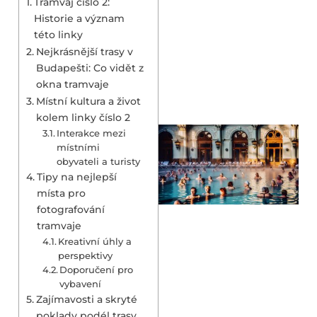
Tramvaj číslo 2:
Historie a význam
této linky
Nejkrásnější trasy v
Budapešti: Co vidět z
okna tramvaje
Místní kultura a život
kolem linky číslo 2
Interakce mezi
místními
obyvateli a turisty
Tipy na nejlepší
místa pro
fotografování
tramvaje
Kreativní úhly a
perspektivy
Doporučení pro
vybavení
Zajímavosti a skryté
poklady podél trasy