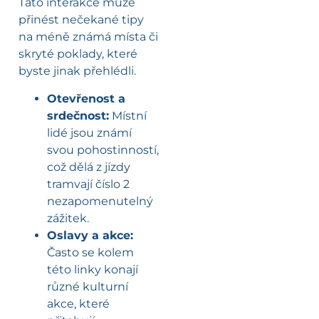
Tato interakce může
přinést nečekané tipy
na méně známá místa či
skryté poklady, které
byste jinak přehlédli.
Otevřenost a
srdečnost:
Místní
lidé jsou známí
svou pohostinností,
což dělá z jízdy
tramvají číslo 2
nezapomenutelný
zážitek.
Oslavy a akce:
Často se kolem
této linky konají
různé kulturní
akce, které