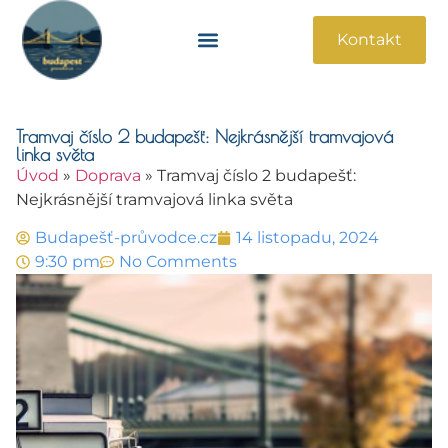
Kontakt
Památky A Atrakce
Praktické Informace
Tramvaj číslo 2 budapešť: Nejkrásnější tramvajová
linka světa
Úvod
»
Doprava
»
Tramvaj číslo 2 budapešť:
Nejkrásnější tramvajová linka světa
Budapešť-průvodce.cz
14 listopadu, 2024
9:30 pm
No Comments