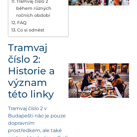
Tramvaj číslo 2
během různých
ročních období
FAQ
Co si odnést
Tramvaj
číslo 2:
Historie a
význam
této linky
Tramvaj číslo 2 v
Budapešti não je pouze
dopravním
prostředkem, ale také