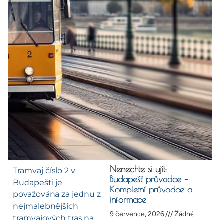
Nenechte si ujít:
Tramvaj číslo 2 v
Budapešť průvodce –
Budapešti je
Kompletní průvodce a
považována za jednu z
informace
nejmalebnějších
9 července, 2026
Žádné
tramvajových tras na