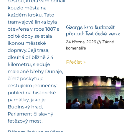
cestou, která vám odhalí
kouzlo města na
každém kroku. Tato
tramvajová linka byla
George Ezra Budapešť
otevřena v roce 1887 a
překlad: Text české verze
od té doby se stala
24 března, 2026
Žádné
ikonou městské
komentáře
dopravy. Její trasa,
dlouhá přibližně 2,4
Přečíst »
kilometru, sleduje
malebné břehy Dunaje,
čímž poskytuje
cestujícím jedinečný
pohled na historické
památky, jako je
Budínský hrad,
Parlament či slavný
řetězový most.