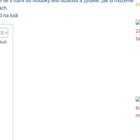
 se s námi do hloubky této události a zjistěte, jak si můžeme
Př
ách.
lodi