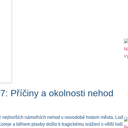
: Příčiny a okolnosti nehod
z nejhorších námořních nehod v novodobé historii města. Loď
 Koreje a během plavby došlo k tragickému srážení s větší lodí.