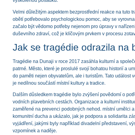
vyškolenou posádku.
Velmi důležitým aspektem bezprostřední reakce na tuto tr
obětí potřebovalo psychologickou pomoc, aby se vyrovnali
začalo být vědomo potřeby nejenom pro úpravy v nařízení
duševního zdraví, což je klíčovým prvkem v procesu zotav
Jak se tragédie odrazila na
Tragédie na Dunaji v roce 2017 zasáhla kulturní a spole
patrné. Město, které je proslulé svojí bohatou historií a 
do paměti nejen obyvatelům, ale i turistům. Tato událost v
je nedílnou součástí místní kultury a tradice.
Dalším důsledkem tragédie bylo zvýšení povědomí o potř
vodních plavebních cestách. Organizace a kulturní insti
zaměřené na prevenci podobných nehod. místní umělci a veř
komunitní ducha a ukázalo, jak je podpora a solidarita zá
vyjádření, jakými byly například divadelní představení, vý
vzpomínek a naděje.