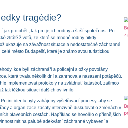
ledky tragédie?
jak pro oběti, tak pro jejich rodiny a širší společnost. Po
cké ztrátě životů, ze které se mnohé rodiny nikdy
ž ukazuje na závažnost situace a nedostatečné záchranné
 i celé město Budapešť, které je známo svou turistickou
hody, kde byli záchranáři a policejní složky povolány
ce, která trvala několik dní a zahrnovala nasazení potápěčů,
ychle implementovat protokoly na zvládnutí katastrof, zatímco
tak těžkou situaci dalších ovlivnilo.
. Po incidentu byly zahájeny vyšetřovací procesy, aby se
 úřady a organizace začaly intenzivně diskutovat o změnách v
ních plavebních cestách. Například se hovořilo o přísnějších
povinnost mít na palubě adekvátní záchranné vybavení a