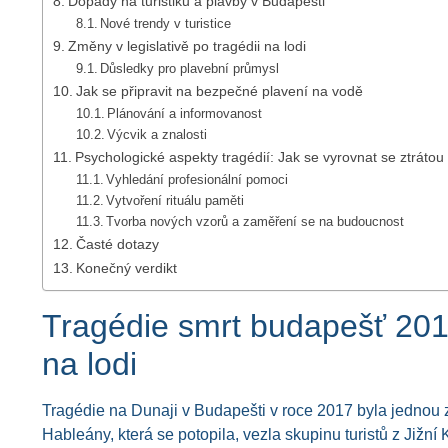
Dopady na turistiku a plavby v Budapešti
Nové trendy v turistice
Změny v legislativě po tragédii na lodi
Důsledky pro plavební průmysl
Jak se připravit na bezpečné plavení na vodě
Plánování a informovanost
Výcvik a znalosti
Psychologické aspekty tragédií: Jak se vyrovnat se ztrátou
Vyhledání profesionální pomoci
Vytvoření rituálu paměti
Tvorba nových vzorů a zaměření se na budoucnost
Časté dotazy
Konečný verdikt
Tragédie smrt budapešť 2017
na lodi
Tragédie na Dunaji v Budapešti v roce 2017 byla jednou 
Hableány, která se potopila, vezla skupinu turistů z Jižní