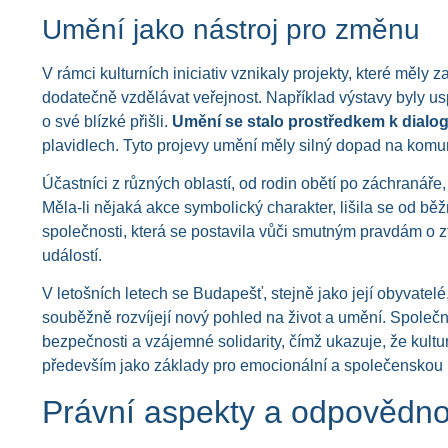
Umění jako nástroj pro změnu
V rámci kulturních iniciativ vznikaly projekty, které měly z
dodatečně vzdělávat veřejnost. Například výstavy byly uspoř
o své blízké přišli.
Umění se stalo prostředkem k dialo
plavidlech. Tyto projevy umění měly silný dopad na komuni
Účastníci z různých oblastí, od rodin obětí po záchranáře,
Měla-li nějaká akce symbolický charakter, lišila se od bě
společnosti, která se postavila vůči smutným pravdám o z
událostí.
V letošních letech se Budapešť, stejně jako její obyvatel
souběžně rozvíjejí nový pohled na život a umění. Společn
bezpečnosti a vzájemné solidarity, čímž ukazuje, že kultur
především jako základy pro emocionální a společenskou 
Právní aspekty a odpovědno