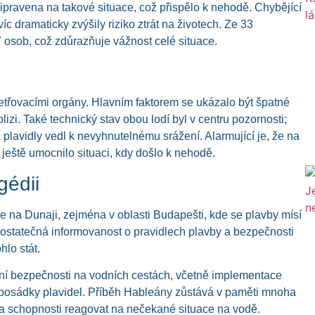
ipravena na takové situace, což přispělo k nehodě. Chybějící
 dramaticky zvýšily riziko ztrát na životech. Ze 33
7 osob, což zdůrazňuje vážnost celé situace.
etřovacími orgány. Hlavním faktorem se ukázalo být špatné
lizi. Také technický stav obou lodí byl v centru pozornosti;
lavidly vedl k nevyhnutelnému srážení. Alarmující je, že na
ještě umocnilo situaci, kdy došlo k nehodě.
gédii
e na Dunaji, zejména v oblasti Budapešti, kde se plavby mísí
ostatečná informovanost o pravidlech plavby a bezpečnosti
lo stát.
pšení bezpečnosti na vodních cestách, včetně implementace
o posádky plavidel. Příběh Hableány zůstává v paměti mnoha
ů a schopnosti reagovat na nečekané situace na vodě.