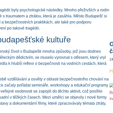
agédii byly psychologické následky. Mnoho přeživších a rodin
 s traumatem a ztrátou, která je zasáhla. Město Budapešť si
 a bezpečnostních praktikách, ale také pro podporu
ení po takové tragédii.
 budapešťské kultuře
G
č
čenský život v Budapešti mnoha způsoby, jež jsou dodnes
uměleckým dědictvím, se muselo vyrovnat s otřesem, který vryl
2
edla k hlubší reflexi o bezpečnosti na vodních cestách, která
Př
ebě vzdělávání a osvěty v oblasti bezpečnostního chování na
tuce začaly pořádat semináře, workshopy a edukační programy
ejné osobnosti se zapojili do těchto aktivit, což posílilo
sadní v těžkých časech. Mezi umělci se objevily i nové formy
stavy a dokumentární filmy, které zpracovávaly témata ztráty,