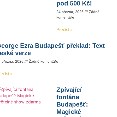
pod 500 Kč!
24 března, 2026
Žádné
komentáře
Přečíst »
eorge Ezra Budapešť překlad: Text
eské verze
4 března, 2026
Žádné komentáře
ečíst »
Zpívající
fontána
Budapešť:
Magické