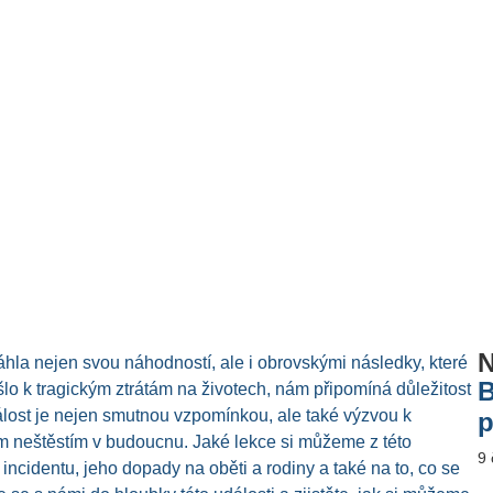
N
áhla nejen svou náhodností, ale i obrovskými následky, které
B
šlo k tragickým ztrátám na životech, nám připomíná důležitost
lost je nejen smutnou vzpomínkou, ale také výzvou k
p
m neštěstím v budoucnu. Jaké lekce si můžeme z této
9
ncidentu, jeho dopady na oběti a rodiny a také na to, co se