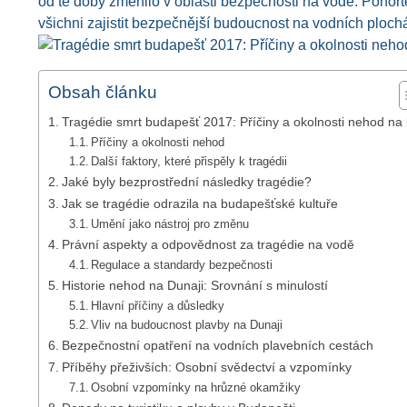
od té doby změnilo v oblasti bezpečnosti na vodě. Ponořte
všichni zajistit bezpečnější budoucnost na vodních ploch
Obsah článku
Tragédie smrt budapešť 2017: Příčiny a okolnosti nehod na 
Příčiny a okolnosti nehod
Další faktory, které přispěly k tragédii
Jaké byly bezprostřední následky tragédie?
Jak se tragédie odrazila na budapešťské kultuře
Umění jako nástroj pro změnu
Právní aspekty a odpovědnost za tragédie na vodě
Regulace a standardy bezpečnosti
Historie nehod na Dunaji: Srovnání s minulostí
Hlavní příčiny a důsledky
Vliv na budoucnost plavby na Dunaji
Bezpečnostní opatření na vodních plavebních cestách
Příběhy přeživších: Osobní svědectví a vzpomínky
Osobní vzpomínky na hrůzné okamžiky