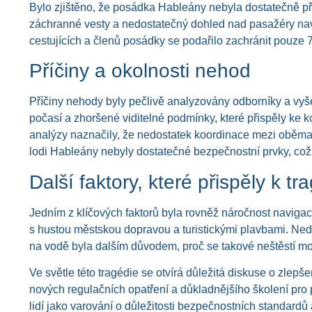
Bylo zjištěno, že posádka Hableány nebyla dostatečně př
záchranné vesty a nedostatečný dohled nad pasažéry navíc
cestujících a členů posádky se podařilo zachránit pouze 
Příčiny a okolnosti nehod
Příčiny nehody byly pečlivě analyzovány odborníky a vyš
počasí a zhoršené viditelné podmínky, které přispěly ke ko
analýzy naznačily, že nedostatek koordinace mezi oběma p
lodi Hableány nebyly dostatečné bezpečnostní prvky, což 
Další faktory, které přispěly k tra
Jedním z klíčových faktorů byla rovněž náročnost navigac
s hustou městskou dopravou a turistickými plavbami. Ned
na vodě byla dalším důvodem, proč se takové neštěstí moh
Ve světle této tragédie se otvírá důležitá diskuse o zle
nových regulačních opatření a důkladnějšího školení pr
lidí jako varování o důležitosti bezpečnostních standard