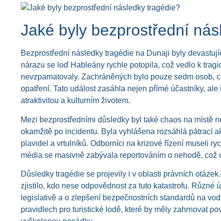
Jaké byly bezprostřední nás
Bezprostřední následky tragédie na Dunaji byly devastující 
nárazu se loď Hableány rychle potopila, což vedlo k tragi
nevzpamatovaly. Zachráněných bylo pouze sedm osob, co
opatření. Tato událost zasáhla nejen přímé účastníky, ale
atraktivitou a kulturním životem.
Mezi bezprostředními důsledky byl také chaos na místě ne
okamžitě po incidentu. Byla vyhlášena rozsáhlá pátrací ak
plavidel a vrtulníků. Odborníci na krizové řízení museli r
média se masivně zabývala reportováním o nehodě, což už 
Důsledky tragédie se projevily i v oblasti právních otázek
zjistilo, kdo nese odpovědnost za tuto katastrofu. Různé
legislativě a o zlepšení bezpečnostních standardů na vod
pravidlech pro turistické lodě, které by měly zahrnovat 