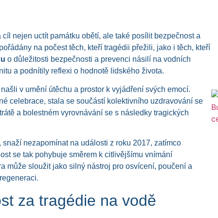
a cíl nejen uctít památku obětí, ale také posílit bezpečnost a
ádány na počest těch, kteří tragédii přežili, jako i těch, kteří
gu
o důležitosti bezpečnosti a prevenci násilí na vodních
tu a podnítily reflexi o hodnotě lidského života.
 našli v umění útěchu a prostor k vyjádření svých emocí.
žné celebrace, stala se součástí kolektivního uzdravování se
trátě a bolestném vyrovnávání se s následky tragických
é, snaží nezapomínat na události z roku 2017, zatímco
ost se tak pohybuje směrem k citlivějšímu vnímání
a může sloužit jako silný nástroj pro osvícení, poučení a
regeneraci.
st za tragédie na vodě