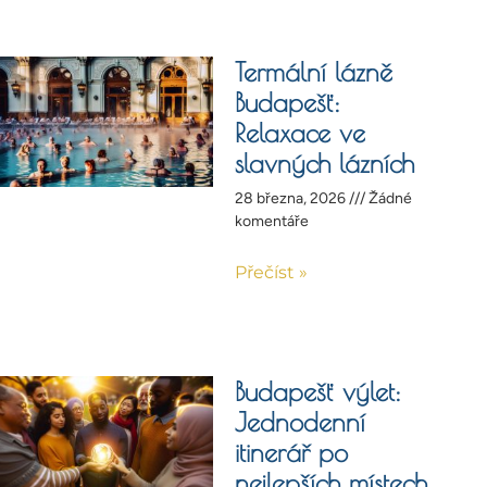
Termální lázně
Budapešť:
Relaxace ve
slavných lázních
28 března, 2026
Žádné
komentáře
Přečíst »
Budapešť výlet:
Jednodenní
itinerář po
nejlepších místech