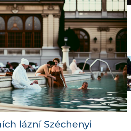
ních lázní Széchenyi