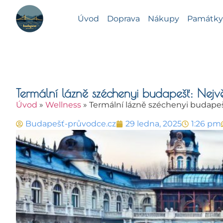
Úvod
Doprava
Nákupy
Památky 
Termální lázně széchenyi budapešť: Nejv
Úvod
»
Wellness
»
Termální lázně széchenyi budapeš
Budapešť-průvodce.cz
29 ledna, 2025
1:26 pm