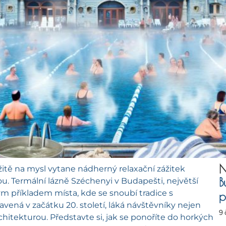
N
žitě na mysl vytane nádherný relaxační zážitek
B
. Termální lázně Széchenyi v Budapešti, největší
m příkladem místa, kde se snoubí tradice s
p
vená v začátku 20. století, láká návštěvníky nejen
9
rchitekturou. Představte si, jak se ponoříte do horkých