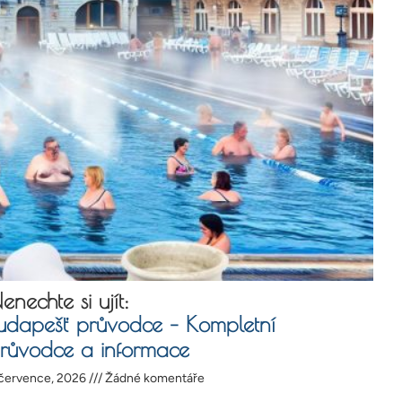
enechte si ujít:
udapešť průvodce – Kompletní
růvodce a informace
 července, 2026
Žádné komentáře