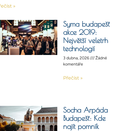
řečíst »
Syma budapešť
akce 2019:
Největší veletrh
technologií
3 dubna, 2026
Žádné
komentáře
Přečíst »
Socha Arpáda
Budapešť: Kde
najít pomník