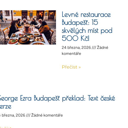
Levné restaurace
Budapešť: 15
skvělých míst pod
500 Kč!
24 března, 2026
Žádné
komentáře
Přečíst »
eorge Ezra Budapešť překlad: Text české
erze
 března, 2026
Žádné komentáře