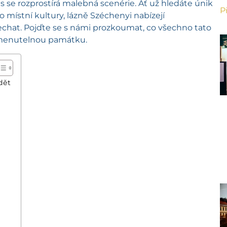
e rozprostírá malebná scenérie. Ať už hledáte únik
P
místní kultury, lázně Széchenyi nabízejí
chat. Pojďte se s námi prozkoumat, co všechno tato
apomenutelnou památku.
dět