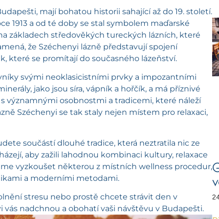
dapešti, mají bohatou historii sahající až do 19. století.
oce 1913 a od té doby se stal symbolem maďarské
na základech středověkých tureckých lázních, které
amená, že Széchenyi lázně představují spojení
ik, které se promítají do současného lázeňství.
těvníky svými neoklasicistními prvky a impozantními
nerály, jako jsou síra, vápník a hořčík, a má příznivé
na s významnými osobnostmi a tradicemi, které náleží
zně Széchenyi se tak staly nejen místem pro relaxaci,
dete součástí dlouhé tradice, která neztratila nic ze
házejí, aby zažili lahodnou kombinaci kultury, relaxace
G
jeme vyzkoušet některou z místních wellness procedur,
hnikami a moderními metodami.
v
nění stresu nebo prostě chcete strávit den v
24
nyi vás nadchnou a obohatí vaši návštěvu v Budapešti.