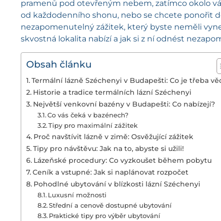
pramenů pod otevřeným nebem, zatímco okolo vás s
od každodenního shonu, nebo se chcete ponořit do 
nezapomenutelný zážitek, který byste neměli vyne
skvostná lokalita nabízí a jak si z ní odnést nez
Obsah článku
Termální lázně Széchenyi v Budapešti: Co je třeba vě
Historie a tradice termálních lázní Széchenyi
Největší venkovní bazény v Budapešti: Co nabízejí?
Co vás čeká v bazénech?
Tipy pro maximální zážitek
Proč navštívit lázně v zimě: Osvěžující zážitek
Tipy pro návštěvu: Jak na to, abyste si užili!
Lázeňské procedury: Co vyzkoušet během pobytu
Ceník a vstupné: Jak si naplánovat rozpočet
Pohodlné ubytování v blízkosti lázní Széchenyi
Luxusní možnosti
Střední a cenově dostupné ubytování
Praktické tipy pro výběr ubytování