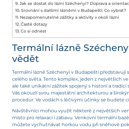
Jak se dostat do lázní Széchenyi? Doprava a orienta
Srovnání s dalšími lázněmi v Budapešti: Co vybrat?
Nezapomenutelné zážitky a aktivity v okolí lázní
Časté dotazy
Co si odnést
Termální lázně Széchenyi
vědět
Termální lázně Széchenyi v Budapešti představují s
celého světa. Tento komplex, jeden z největších ve
ale také unikátní zážitek spojený s historií a tradic
Vás okouzlí svou majestátní architekturou a širo
procedur. Ve vodách s léčivými účinky se budete cítit
Návštěvníci mohou využít některé z největších ve
místo pro relaxaci i zábavu. Venkovní termální bazén 
můžete vychutnávat horkou vodu při sněhové pokrýv