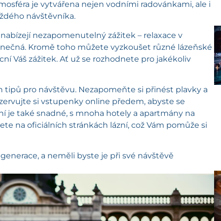
tmosféra je vytvářena nejen vodními radovánkami, ale i
aždého návštěvníka.
nabízejí nezapomenutelný zážitek – relaxace v
dinečná. Kromě toho můžete vyzkoušet různé lázeňské
í Váš zážitek. Ať už se rozhodnete pro jakékoliv
h tipů pro návštěvu. Nezapomeňte si přinést plavky a
ezervujte si vstupenky online předem, abyste se
zní je také snadné, s mnoha hotely a apartmány na
ete na oficiálních stránkách lázní, což Vám pomůže si
generace, a neměli byste je při své návštěvě