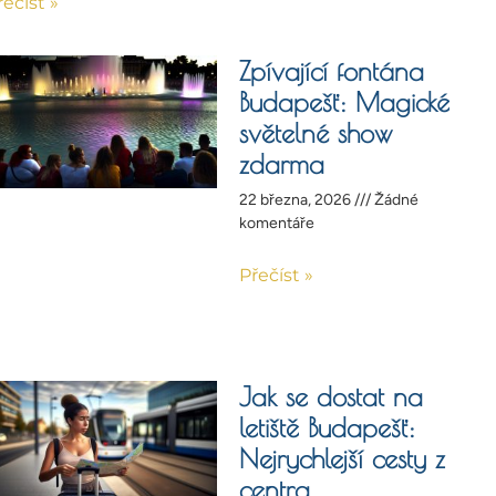
řečíst »
Zpívající fontána
Budapešť: Magické
světelné show
zdarma
22 března, 2026
Žádné
komentáře
Přečíst »
Jak se dostat na
letiště Budapešť:
Nejrychlejší cesty z
centra