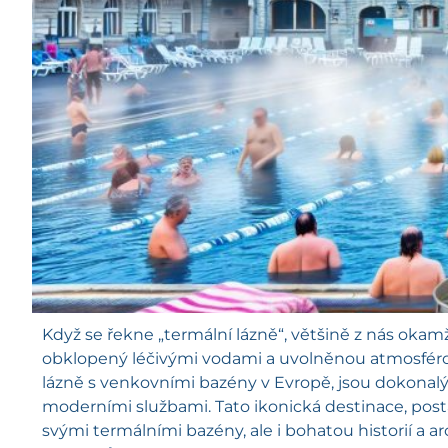
Když se řekne „termální lázně“, většině z nás okam
obklopený léčivými vodami a uvolněnou atmosférou
lázně s venkovními bazény v Evropě, jsou dokonalý
moderními službami. Tato ikonická destinace, posta
svými termálními bazény, ale i bohatou historií a a