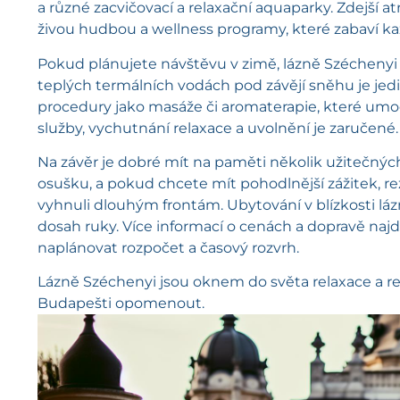
a různé zacvičovací a relaxační aquaparky. Zdejší a
živou hudbou a wellness programy, které zabaví k
Pokud plánujete návštěvu v zimě, lázně Széchenyi 
teplých termálních vodách pod závějí sněhu je je
procedury jako masáže či aromaterapie, které umocn
služby, vychutnání relaxace a uvolnění je zaručené.
Na závěr je dobré mít na paměti několik užitečnýc
osušku, a pokud chcete mít pohodlnější zážitek, r
vyhnuli dlouhým frontám. Ubytování v blízkosti lá
dosah ruky. Více informací o cenách a dopravě najd
naplánovat rozpočet a časový rozvrh.
Lázně Széchenyi jsou oknem do světa relaxace a re
Budapešti opomenout.