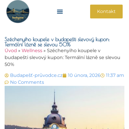
Kontakt
Památky A Atrakce
Praktické Informace
Széchenyiho koupele v budapešti slevový kupon:
Termální lázně se slevou 50%
Úvod
»
Wellness
»
Széchenyiho koupele v
budapešti slevový kupon: Termální lázně se slevou
50%
Budapešť-průvodce.cz
10 února, 2026
11:37 am
No Comments