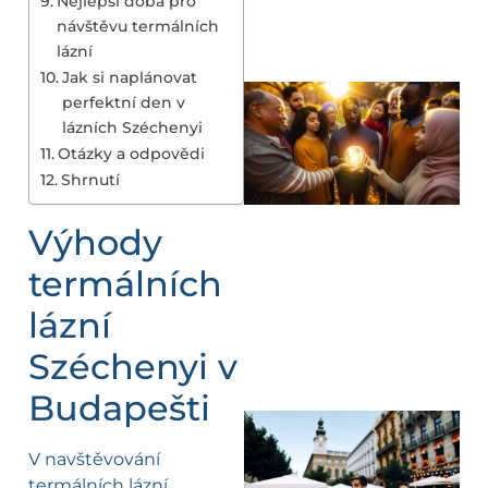
Nejlepší doba pro
návštěvu termálních
lázní
Jak si naplánovat
perfektní den v
lázních Széchenyi
Otázky a odpovědi
Shrnutí
Výhody
termálních
lázní
Széchenyi v
Budapešti
V navštěvování
termálních lázní