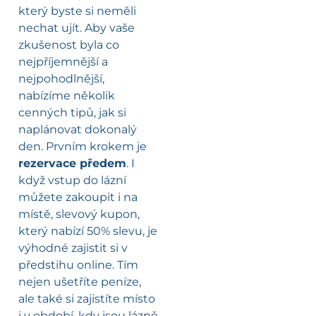
který byste si neměli
nechat ujít. Aby vaše
zkušenost byla co
nejpříjemnější a
nejpohodlnější,
nabízíme několik
cenných tipů, jak si
naplánovat dokonalý
den. Prvním krokem je
rezervace předem
. I
když vstup do lázní
můžete zakoupit i na
místě, slevový kupon,
který nabízí 50% slevu, je
výhodné zajistit si v
předstihu online. Tím
nejen ušetříte peníze,
ale také si zajistíte místo
i v období, kdy jsou lázně