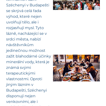
Széchenyi v Budapešti
se skrývá celá řada
výhod, které nejen
uvolňují tělo, ale i
rozjasňují mysl. Tyto
lázně, nacházející se v
srdci města, nabízí
návštěvníkům
jedinečnou možnost
zažít blahodárné účinky
minerální vody, která je
známá svými
terapeutickými
vlastnostmi. Oproti
jiným lázním v
Budapešti, Széchenyi
disponují nejen
venkovními, ale i