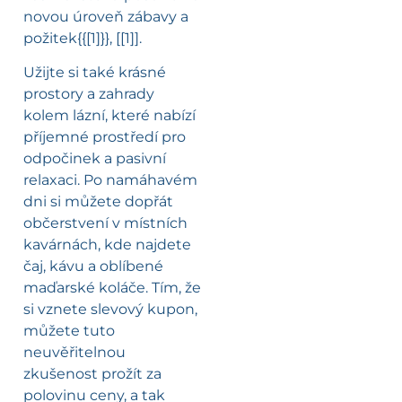
novou úroveň zábavy a
požitek{{[1]}}, [[1]].
Užijte si také krásné
prostory a zahrady
kolem lázní, které nabízí
příjemné prostředí pro
odpočinek a pasivní
relaxaci. Po namáhavém
dni si můžete dopřát
občerstvení v místních
kavárnách, kde najdete
čaj, kávu a oblíbené
maďarské koláče. Tím, že
si vznete slevový kupon,
můžete tuto
neuvěřitelnou
zkušenost prožít za
polovinu ceny, a tak