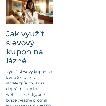
Jak využít
slevový
kupon na
lázně
Využít slevový kupon na
lázně Széchenyi je
skvělý způsob, jak si
dopřát relaxaci a
wellness zážitky, aniž
byste výrazně protrhli
svůj rozpočet. Sleva 50%