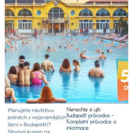
Nenechte si ujít:
Plánujete návštěvu
Budapešť průvodce –
jedněch z nejznámějších
Kompletní průvodce a
lázní v Budapešti?
informace
Slevový kupon na