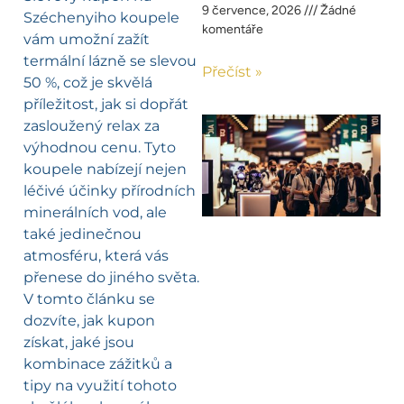
9 července, 2026
Žádné
Széchenyiho koupele
komentáře
vám umožní zažít
termální lázně se slevou
Přečíst »
50 %, což je skvělá
příležitost, jak si dopřát
zasloužený relax za
výhodnou cenu. Tyto
koupele nabízejí nejen
léčivé účinky přírodních
minerálních vod, ale
také jedinečnou
atmosféru, která vás
přenese do jiného světa.
V tomto článku se
dozvíte, jak kupon
získat, jaké jsou
kombinace zážitků a
tipy na využití tohoto