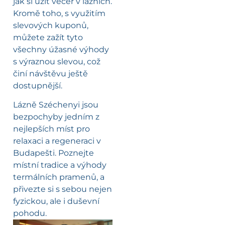
jak si užít večer v lázních.
Kromě toho, s využitím
slevových kuponů,
můžete zažít tyto
všechny úžasné výhody
s výraznou slevou, což
činí návštěvu ještě
dostupnější.
Lázně Széchenyi jsou
bezpochyby jedním z
nejlepších míst pro
relaxaci a regeneraci v
Budapešti. Poznejte
místní tradice a výhody
termálních pramenů, a
přivezte si s sebou nejen
fyzickou, ale i duševní
pohodu.