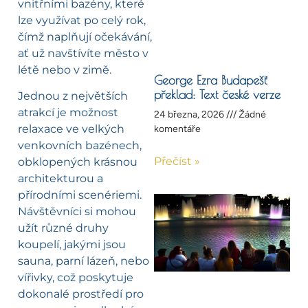
vnitřními bazény, které
lze využívat po celý rok,
čímž naplňují očekávání,
ať už navštívíte město v
létě nebo v zimě.
George Ezra Budapešť
překlad: Text české verze
Jednou z největších
atrakcí je možnost
24 března, 2026
Žádné
relaxace ve velkých
komentáře
venkovních bazénech,
Přečíst »
obklopených krásnou
architekturou a
přírodními scenériemi.
Návštěvníci si mohou
užít různé druhy
koupelí, jakými jsou
sauna, parní lázeň, nebo
vířivky, což poskytuje
dokonalé prostředí pro