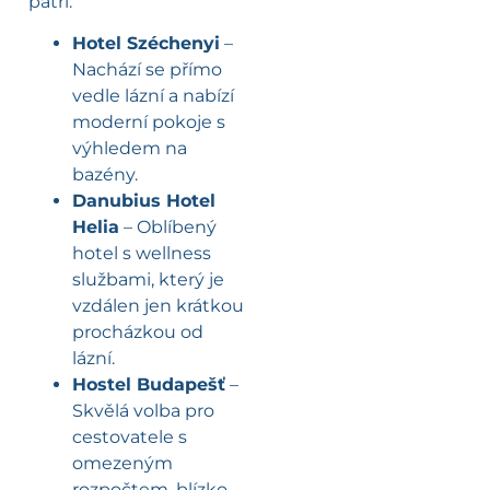
patří:
Hotel Széchenyi
–
Nachází se přímo
vedle lázní a nabízí
moderní pokoje s
výhledem na
bazény.
Danubius Hotel
Helia
– Oblíbený
hotel s wellness
službami, který je
vzdálen jen krátkou
procházkou od
lázní.
Hostel Budapešť
–
Skvělá volba pro
cestovatele s
omezeným
rozpočtem, blízko