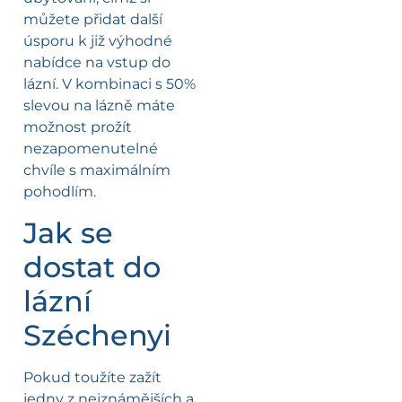
můžete přidat další
úsporu k již výhodné
nabídce na vstup do
lázní. V kombinaci s 50%
slevou na lázně máte
možnost prožít
nezapomenutelné
chvíle s maximálním
pohodlím.
Jak se
dostat do
lázní
Széchenyi
Pokud toužíte zažít
jedny z nejznámějších a