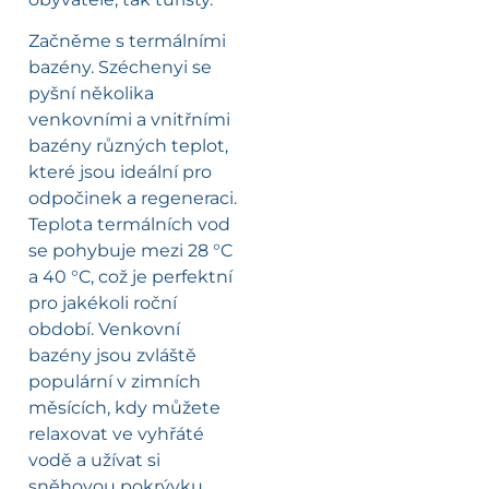
Začněme s termálními
bazény. Széchenyi se
pyšní několika
venkovními a vnitřními
bazény různých teplot,
které jsou ideální pro
odpočinek a regeneraci.
Teplota termálních vod
se pohybuje mezi 28 °C
a 40 °C, což je perfektní
pro jakékoli roční
období. Venkovní
bazény jsou zvláště
populární v zimních
měsících, kdy můžete
relaxovat ve vyhřáté
vodě a užívat si
sněhovou pokrývku