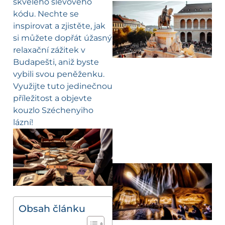
skvělého slevového
kódu. Nechte se
inspirovat a zjistěte, jak
si můžete dopřát úžasný
relaxační zážitek v
Budapešti, aniž byste
vybili svou peněženku.
Využijte tuto jedinečnou
příležitost a objevte
kouzlo Széchenyiho
lázní!
Obsah článku