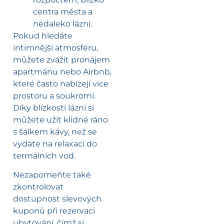
centra města a
nedaleko lázní.
Pokud hledáte
intimnější atmosféru,
můžete zvážit pronájem
apartmánu nebo Airbnb,
které často nabízejí více
prostoru a soukromí.
Díky blízkosti lázní si
můžete užít klidné ráno
s šálkem kávy, než se
vydáte na relaxaci do
termálních vod.
Nezapomeňte také
zkontrolovat
dostupnost slevových
kuponů při rezervaci
ubytování, čímž si