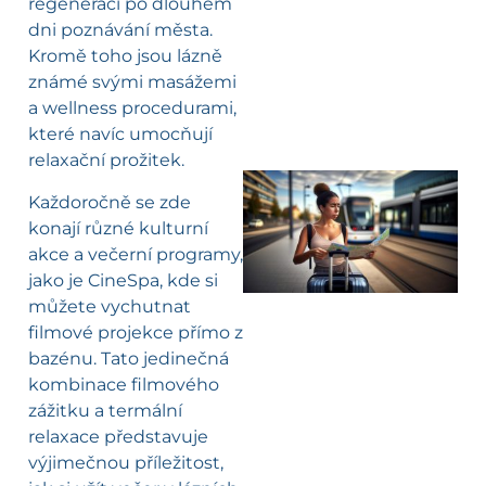
regeneraci po dlouhém
dni poznávání města.
Kromě toho jsou lázně
známé svými masážemi
a wellness procedurami,
které navíc umocňují
relaxační prožitek.
Každoročně se zde
l
konají různé kulturní
akce a večerní programy,
jako je CineSpa, kde si
můžete vychutnat
filmové projekce přímo z
bazénu. Tato jedinečná
kombinace filmového
zážitku a termální
relaxace představuje
výjimečnou příležitost,