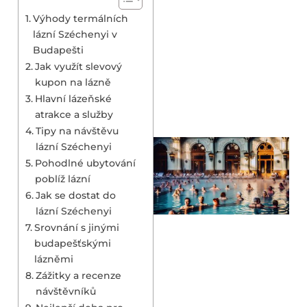
Výhody termálních
lázní Széchenyi v
Budapešti
Jak využít slevový
kupon na lázně
Hlavní lázeňské
atrakce a služby
Tipy na návštěvu
lázní Széchenyi
Pohodlné ubytování
poblíž lázní
Jak se dostat do
lázní Széchenyi
Srovnání s jinými
budapešťskými
lázněmi
Zážitky a recenze
návštěvníků