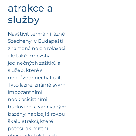
atrakce a
služby
Navštívit termální lázně
Széchenyi v Budapešti
znamená nejen relaxaci,
ale také množství
jedinečných zážitků a
služeb, které si
nemůžete nechat ujít.
Tyto lázně, známé svými
impozantními
neoklasicistními
budovami a vyhřívanými
bazény, nabízejí širokou
škálu atrakcí, které
potěší jak místní
obyvatele, tak turisty.