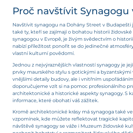
Proč navštívit Synagogu
Navštívit synagogu na Dohány Street v Budapešti je 
také ty, kteří se zajímají o bohatou historii židovsk
synagogou v Evropě, je živým svědectvím o histori
nabízí příležitost ponořit se do jedinečné atmosféry 
vlastní kulturní povědomí.
Jednou z nejvýraznějších vlastností synagogy je jej
prvky maurského stylu s gotickými a byzantskými v
vnějšími detaily budovy, ale i vnitřním uspořádán
doporučujeme vzít si na pomoc profesionálního pr
architektonické a historické aspekty synagogy. S 
informace, které obohatí váš zážitek.
Kromě architektonické krásy má synagoga také ve
vzpomínek, kde můžete reflektovat tragické kapito
návštěvě synagogy se váže i Muzeum židovské kult