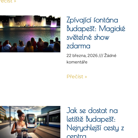
řečíst »
Zpívající fontána
Budapešť: Magické
světelné show
zdarma
22 března, 2026
Žádné
komentáře
Přečíst »
Jak se dostat na
letiště Budapešť:
Nejrychlejší cesty z
centra