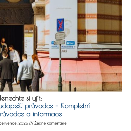
enechte si ujít:
udapešť průvodce – Kompletní
růvodce a informace
 července, 2026
Žádné komentáře