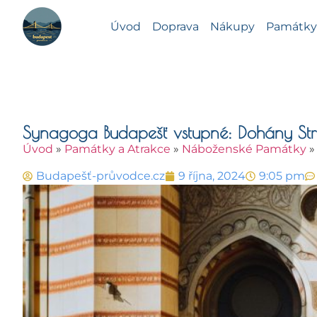
Úvod
Doprava
Nákupy
Památky 
Synagoga Budapešť vstupné: Dohány St
Úvod
»
Památky a Atrakce
»
Náboženské Památky
Budapešť-průvodce.cz
9 října, 2024
9:05 pm