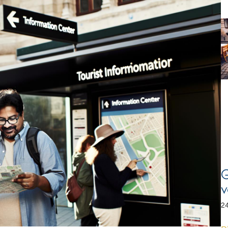
G
v
24