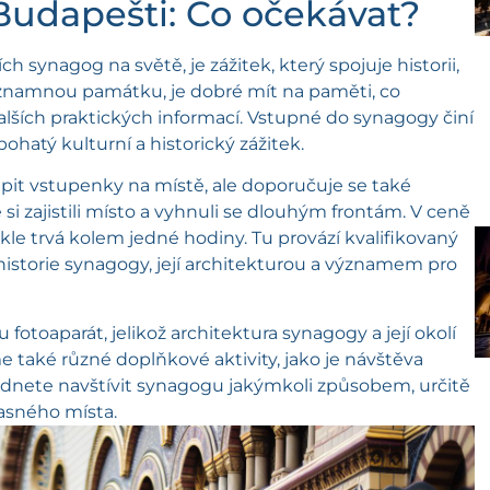
udapešti: Co očekávat?
 synagog na světě, je zážitek, který spojuje historii,
ýznamnou památku, je dobré mít na paměti, co
ších praktických informací. Vstupné do synagogy činí
ohatý kulturní a historický zážitek.
pit vstupenky na místě, ale doporučuje se také
si zajistili místo a vyhnuli se dlouhým frontám. V ceně
kle trvá kolem jedné hodiny. Tu provází kvalifikovaný
 historie synagogy, její architekturou a významem pro
fotoaparát, jelikož architektura synagogy a její okolí
me také různé doplňkové aktivity, jako je návštěva
hodnete navštívit synagogu jakýmkoli způsobem, určitě
žasného místa.