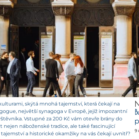
N
kulturami, skýtá mnohá tajemství, která čekají na
B
gogue, největší synagoga v Evropě, jejíž impozantní
vštěvníka. Vstupné za 200 Kč vám otevře brány do
p
nejen náboženské tradice, ale také fascinující
9
é tajemství a historické okamžiky na vás čekají uvnitř?