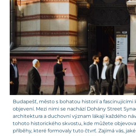
Budapešť, město s bohatou historií a fascinujícími 
objevení. Mezi nimi se nachází Dohány Street Syna
architektura a duchovní význam lákají každého ná
tohoto historického skvostu, kde můžete objevovat 
příběhy, které formovaly tuto čtvrť. Zajímá vás, jak