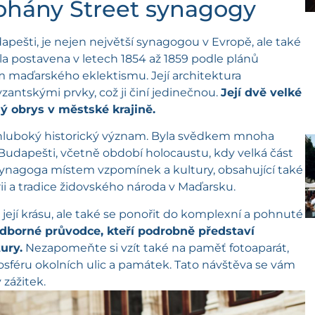
Dohány Street synagogy
apešti, je nejen největší synagogou v Evropě, ale také
a postavena v letech 1854 až 1859 podle plánů
m maďarského eklektismu. Její architektura
antskými prvky, což ji činí jedinečnou.
Její dvě velké
ý obrys v městské krajině.
 hluboký historický význam. Byla svědkem mnoha
 Budapešti, včetně období holocaustu, kdy velká část
 synagoga místem vzpomínek a kultury, obsahující také
ii a tradice židovského národa v Maďarsku.
ejí krásu, ale také se ponořit do komplexní a pohnuté
odborné průvodce, kteří podrobně představí
ury.
Nezapomeňte si vzít také na paměť fotoaparát,
osféru okolních ulic a památek. Tato návštěva se vám
zážitek.