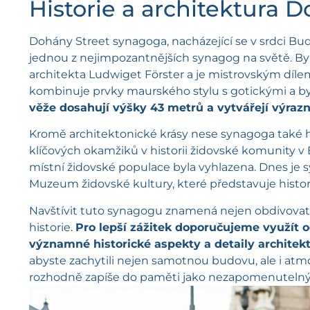
Historie a architektura 
Dohány Street synagoga, nacházející se v srdci Bud
jednou z nejimpozantnějších synagog na světě. Byl
architekta Ludwiget Förster a je mistrovským díle
kombinuje prvky maurského stylu s gotickými a byz
věže dosahují výšky 43 metrů a vytvářejí výrazn
Kromě architektonické krásy nese synagoga také
klíčových okamžiků v historii židovské komunity v
místní židovské populace byla vyhlazena. Dnes je
Muzeum židovské kultury, které představuje histor
Navštívit tuto synagogu znamená nejen obdivovat j
historie.
Pro lepší zážitek doporučujeme využít 
významné historické aspekty a detaily architekt
abyste zachytili nejen samotnou budovu, ale i atm
rozhodně zapíše do paměti jako nezapomenutelný 