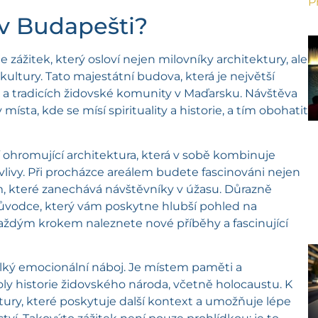
P
 v Budapešti?
zážitek, který osloví nejen milovníky architektury, ale
é kultury. Tato majestátní budova, která je největší
i a tradicích židovské komunity v Maďarsku. Návštěva
místa, kde se mísí spirituality a historie, a tím obohatit
í ohromující architektura, která v sobě kombinuje
livy. Při procházce areálem budete fascinováni nejen
ím, které zanechává návštěvníky v úžasu. Důrazně
ůvodce, který vám poskytne hlubší pohled na
každým krokem naleznete nové příběhy a fascinující
lký emocionální náboj. Je místem paměti a
ly historie židovského národa, včetně holocaustu. K
ury, které poskytuje další kontext a umožňuje lépe