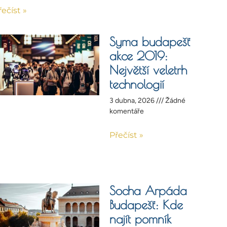
řečíst »
Syma budapešť
akce 2019:
Největší veletrh
technologií
3 dubna, 2026
Žádné
komentáře
Přečíst »
Socha Arpáda
Budapešť: Kde
najít pomník