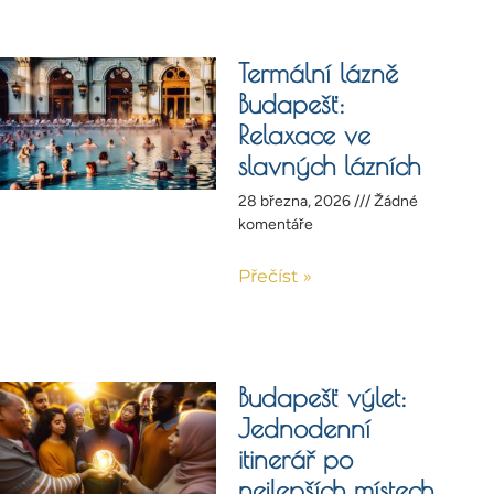
Termální lázně
Budapešť:
Relaxace ve
slavných lázních
28 března, 2026
Žádné
komentáře
Přečíst »
Budapešť výlet:
Jednodenní
itinerář po
nejlepších místech