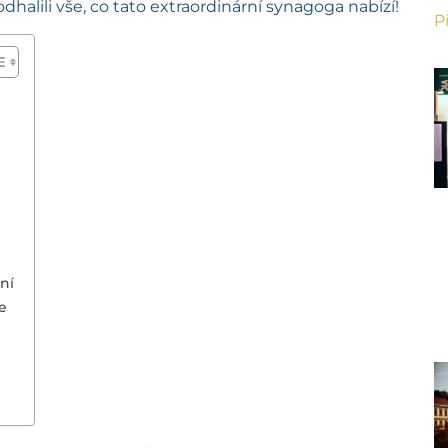
dhalili vše, co tato extraordinární synagoga nabízí!
P
ní
e