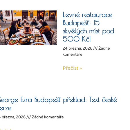
Levné restaurace
Budapešť: 15
skvělých míst pod
500 Kč!
24 března, 2026
Žádné
komentáře
Přečíst »
eorge Ezra Budapešť překlad: Text české
erze
 března, 2026
Žádné komentáře