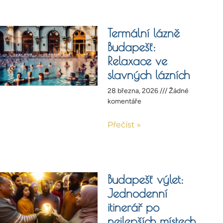
Termální lázně
Budapešť:
Relaxace ve
slavných lázních
28 března, 2026
Žádné
komentáře
Přečíst »
Budapešť výlet:
Jednodenní
itinerář po
nejlepších místech