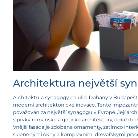
Architektura největší sy
Architektura synagogy na ulici Dohány v Budapešti 
moderní architektonické inovace. Tento impozantní
považován za největší synagogu v Evropě. Její arc
s prvky románské a gotické architektury, odráží bo
Vnější fasáda je zdobena ornamenty, zatímco inte
skleněnými okny a komplexními dřevařskými pracem