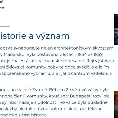
pě
ost
istorie a význam
vropská synagoga, je nejen architektonickým skvostem,
v Maďarsku. Byla postavena v letech 1854 až 1859
ntuje majestátní styl maurské renesance. Její výstavba
í židovské komunity, což v té době svědčilo o jejím
 náboženského významu, ale i jako centrum vzdělání a
populace v celé Evropě. Během 2. světové války byla
noha členů komunity, která se v Budapešti rozvíjela
o symbol naděje a odolnosti. Po válce byla důkladně
služby, ale také různé kulturní akce a vzdělávací
tragickou část historie.