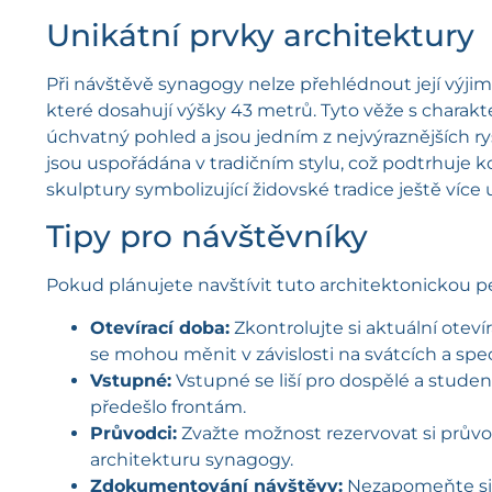
Unikátní prvky architektury
Při návštěvě synagogy nelze přehlédnout její výjim
které dosahují výšky 43 metrů. Tyto věže s charakt
úchvatný pohled a jsou jedním z nejvýraznějších rys
jsou uspořádána v tradičním stylu, což podtrhuje 
skulptury symbolizující židovské tradice ještě více
Tipy pro návštěvníky
Pokud plánujete navštívit tuto architektonickou per
Otevírací doba:
Zkontrolujte si aktuální oteví
se mohou měnit v závislosti na svátcích a spe
Vstupné:
Vstupné se liší pro dospělé a studen
předešlo frontám.
Průvodci:
Zvažte možnost rezervovat si průvod
architekturu synagogy.
Zdokumentování návštěvy:
Nezapomeňte si p