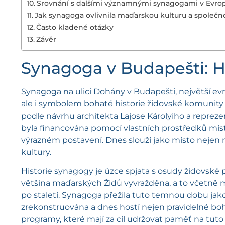
Srovnání s dalšími významnými synagogami v Evro
Jak synagoga ovlivnila maďarskou kulturu a společn
Často kladené otázky
Závěr
Synagoga v Budapešti: H
Synagoga na ulici Dohány v Budapešti, největší e
ale i symbolem bohaté historie židovské komunity 
podle návrhu architekta Lajose Károlyiho a repreze
byla financována pomocí vlastních prostředků místn
výrazném postavení. Dnes slouží jako místo nejen
kultury.
Historie synagogy je úzce spjata s osudy židovské 
většina maďarských Židů vyvražděna, a to včetně m
po staletí. Synagoga přežila tuto temnou dobu jak
zrekonstruována a dnes hostí nejen pravidelné boho
programy, které mají za cíl udržovat paměť na tuto 