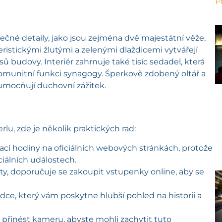
P
ečné detaily, jako jsou zejména dvě majestátní věže,
eristickými žlutými a zelenými dlaždicemi vytvářejí
ů budovy. Interiér zahrnuje také tisíc sedadel, která
komunitní funkci synagogy. Šperkově zdobený oltář a
 umocňují duchovní zážitek.
lu, zde je několik praktických rad:
rací hodiny na oficiálních webových stránkách, protože
ciálních událostech.
ty, doporučuje se zakoupit vstupenky online, aby se
ce, který vám poskytne hlubší pohled na historii a
řinést kameru, abyste mohli zachytit tuto