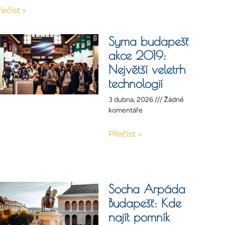
řečíst »
Syma budapešť
akce 2019:
Největší veletrh
technologií
3 dubna, 2026
Žádné
komentáře
Přečíst »
Socha Arpáda
Budapešť: Kde
najít pomník