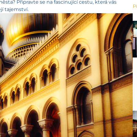
města? Připravte se na fascinující cestu, která vás
P
í tajemství.