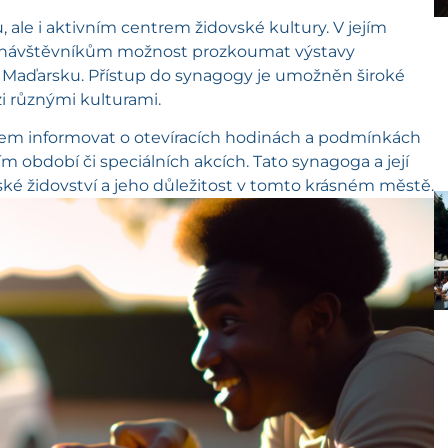
ale i aktivním centrem židovské kultury. V jejím
zí návštěvníkům možnost prozkoumat výstavy
v Maďarsku. Přístup do synagogy je umožněn široké
i různými kulturami.
em informovat o otevíracích hodinách a podmínkách
m období či speciálních akcích. Tato synagoga a její
é židovství a jeho důležitost v tomto krásném městě.