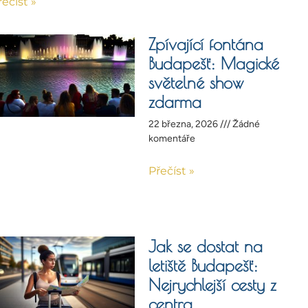
řečíst »
Zpívající fontána
Budapešť: Magické
světelné show
zdarma
22 března, 2026
Žádné
komentáře
Přečíst »
Jak se dostat na
letiště Budapešť:
Nejrychlejší cesty z
centra