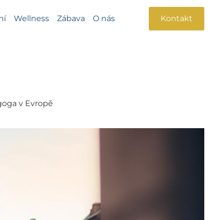
ní
Wellness
Zábava
O nás
Kontakt
goga v Evropě