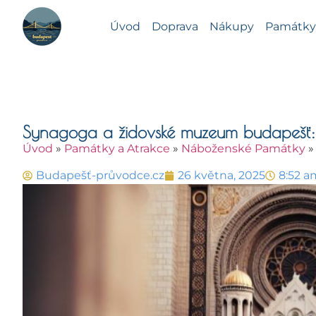
Úvod
Doprava
Nákupy
Památky 
Synagoga a židovské muzeum budapešť: 
Úvod
»
Památky a Atrakce
»
Náboženské Památky
Budapešť-průvodce.cz
26 května, 2025
8:52 a