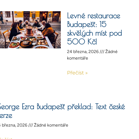
Levné restaurace
Budapešť: 15
skvělých míst pod
500 Kč!
24 března, 2026
Žádné
komentáře
Přečíst »
eorge Ezra Budapešť překlad: Text české
erze
 března, 2026
Žádné komentáře