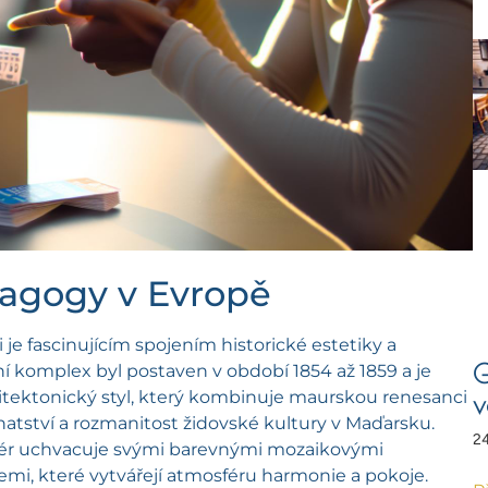
nagogy v Evropě
je fascinujícím spojením historické estetiky a
G
 komplex byl postaven v období 1854 až 1859 a je
hitektonický styl, který kombinuje maurskou renesanci
v
hatství a rozmanitost židovské kultury v Maďarsku.
24
riér uchvacuje svými barevnými mozaikovými
i, které vytvářejí atmosféru harmonie a pokoje.