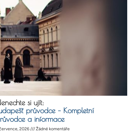
enechte si ujít:
udapešť průvodce – Kompletní
růvodce a informace
 července, 2026
Žádné komentáře