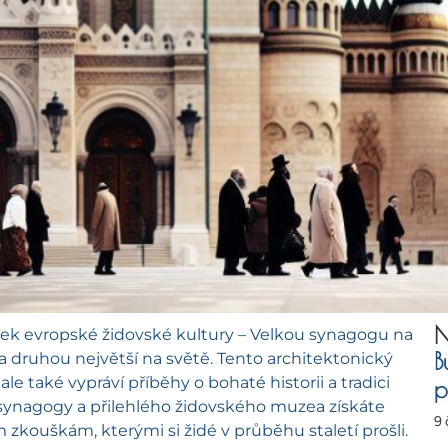
N
k evropské židovské kultury – Velkou synagogu na
B
 a druhou největší na světě. Tento architektonický
e také vypráví příběhy o bohaté historii a tradici
p
synagogy a přilehlého židovského muzea získáte
9
 zkouškám, kterými si židé v průběhu staletí prošli.