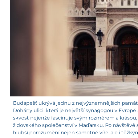
Budapešť ukrývá jednu z nejvýznamnějších památe
Dohány ulici, která je největší synagogou v Evropě
skvost nejenže fascinuje svým rozměrem a krásou, al
židovského společenství v Maďarsku. Po návštěvě 
hlubší porozumění nejen samotné víře, ale i těžkým