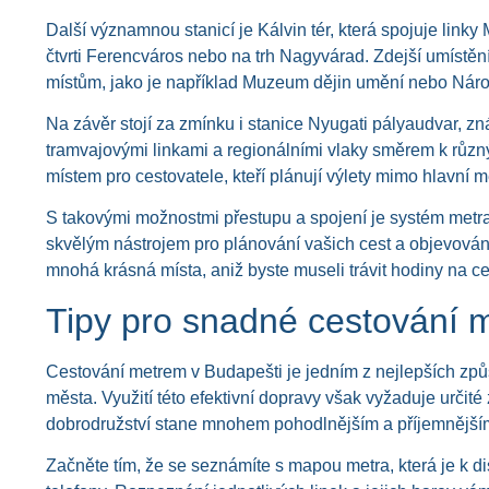
Další významnou stanicí je Kálvin tér, která spojuje linky
čtvrti Ferencváros nebo na trh Nagyvárad. Zdejší umístění
místům, jako je například Muzeum dějin umění nebo Nár
Na závěr stojí za zmínku i stanice Nyugati pályaudvar, zn
tramvajovými linkami a regionálními vlaky směrem k různ
místem pro cestovatele, kteří plánují výlety mimo hlavní m
S takovými možnostmi přestupu a spojení je systém metra
skvělým nástrojem pro plánování vašich cest a objevování
mnohá krásná místa, aniž byste museli trávit hodiny na ce
Tipy pro snadné cestování 
Cestování metrem v Budapešti je jedním z nejlepších způ
města. Využití této efektivní dopravy však vyžaduje určité
dobrodružství stane mnohem pohodlnějším a příjemnější
Začněte tím, že se seznámíte s mapou metra, která je k di