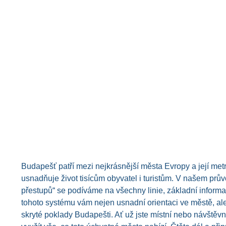
Budapešť patří mezi nejkrásnější města Evropy a její me
usnadňuje život tisícům obyvatel i turistům. V našem prů
přestupů“ se podíváme na všechny linie, základní informa
tohoto systému vám nejen usnadní orientaci ve městě, al
skryté poklady Budapešti. Ať už jste místní nebo návšt