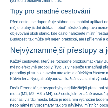
rychlou a efektivní změnu tras.
Tipy pro snadné cestování
Před cestou se doporučuje stáhnout si mobilní aplikaci 
mějte platný jízdní doklad, neboť městská přeprava включ
objevování okolí stanic, kde často naleznete místní rest
Budapešti tak může být nejen praktické, ale i příjemné a 
Nejvýznamnější přestupy a j
Každý cestovatel, který se rozhodne prozkoumat krásy Bud
město efektivně propojily. Tyto uzly nejenže usnadňují př
pohodlný přístup k hlavním atrakcím a důležitým částem m
Kálvin tér a Nyugati pályaudvar, každá s vlastními výhod
Deák Ferenc tér je bezpochyby nejdůležitější přestupní st
metra (M1, M2, M3 a M4), což cestujícím značně usnadňuje
nachází v srdci města, takže je ideálním výchozím bodem pr
nebo náměstí Vörösmarty, tak pro návštěvu místních obch