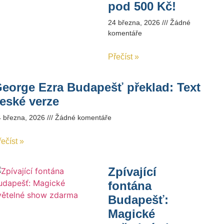
pod 500 Kč!
24 března, 2026
Žádné
komentáře
Přečíst »
eorge Ezra Budapešť překlad: Text
eské verze
4 března, 2026
Žádné komentáře
ečíst »
Zpívající
fontána
Budapešť:
Magické