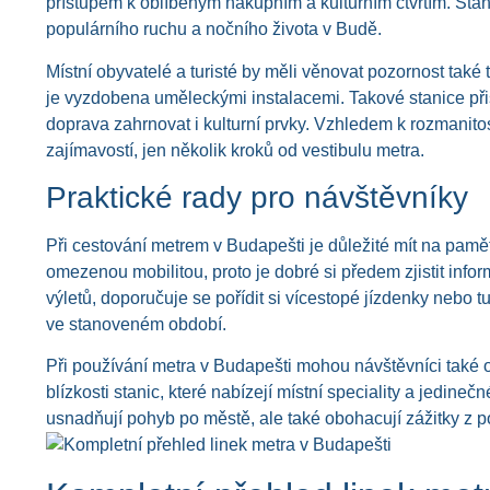
přístupem k oblíbeným nákupním a kulturním čtvrtím. Stan
populárního ruchu a nočního života v Budě.
Místní obyvatelé a turisté by měli věnovat pozornost také 
je vyzdobena uměleckými instalacemi. Takové stanice přis
doprava zahrnovat i kulturní prvky. Vzhledem k rozmanito
zajímavostí, jen několik kroků od vestibulu metra.
Praktické rady pro návštěvníky
Při cestování metrem v Budapešti je důležité mít na pamě
omezenou mobilitou, proto je dobré si předem zjistit info
výletů, doporučuje se pořídit si vícestopé jízdenky nebo
ve stanoveném období.
Při používání metra v Budapešti mohou návštěvníci také o
blízkosti stanic, které nabízejí místní speciality a jedin
usnadňují pohyb po městě, ale také obohacují zážitky z 