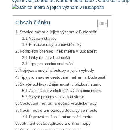
využít vše, co toto úchvatné město nabízí. Čtěte dál a př
Obsah článku
Stanice metra a jejich význam v Budapešti
Význam stanice
Praktické rady pro návštěvníky
Kompletní přehled linek metra v Budapešti
Linky metra v Budapešti
Tipy pro snadné cestování
Nejvýznamnější přestupy a jejich výhody
Tipy pro snadné cestování metrem v Budapešti
Skryté poklady: Zajímavosti v blízkosti stanic
Zajímavosti v okolí klíčových stanic metra
Skryté poklady v blízkosti stanic
Cestování metrem s dětmi: Praktické rady
Noční metro a možnosti dopravy ve městě
Dopravní možnosti mimo noční metro
Jak najít cestu: Aplikace a online mapy