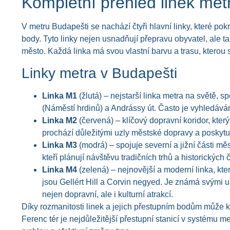
Kompletní přehled linek met
V metru Budapešti se nachází čtyři hlavní linky, které pok
body. Tyto linky nejen usnadňují přepravu obyvatel, ale ta
město. Každá linka má svou vlastní barvu a trasu, kterou s
Linky metra v Budapešti
Linka M1
(žlutá) – nejstarší linka metra na světě, s
(Náměstí hrdinů) a Andrássy út. Často je vyhledáván
Linka M2
(červená) – klíčový dopravní koridor, kte
prochází důležitými uzly městské dopravy a poskyt
Linka M3
(modrá) – spojuje severní a jižní části mě
kteří plánují návštěvu tradičních trhů a historických čt
Linka M4
(zelená) – nejnovější a moderní linka, kte
jsou Gellért Hill a Corvin negyed. Je známá svými u
nejen dopravní, ale i kulturní atrakcí.
Díky rozmanitosti linek a jejich přestupním bodům může k
Ferenc tér je nejdůležitější přestupní stanicí v systému m