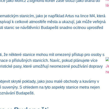
ice jako Móricz Zsigmond körtér zase slouží jako brána do
tematickým stanicím, jako je například Artus na lince M4, která
pívají k celkové atmosféře města a ukazují, jak může veřejná
sti stanic se návštěvníci Budapešti snadno ocitnou uprostřed
ti, že některé stanice mohou mít omezený přístup pro osoby s
rmace o příslušných stanicích. Navíc, pokud plánujete více
 turistické pasy, které umožňují neomezené používání dopravy
bjevit skryté poklady, jako jsou malé obchody a kavárny v
ečné suvenýry. S ohledem na tyto aspekty stanice metra nejen
poznávání Budapešti.