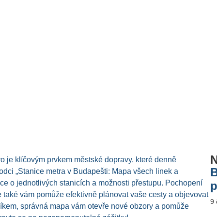
N
tro je klíčovým prvkem městské dopravy, které denně
B
vodci „Stanice metra v Budapešti: Mapa všech linek a
ce o jednotlivých stanicích a možnosti přestupu. Pochopení
p
e také vám pomůže efektivně plánovat vaše cesty a objevovat
9
ěvníkem, správná mapa vám otevře nové obzory a pomůže