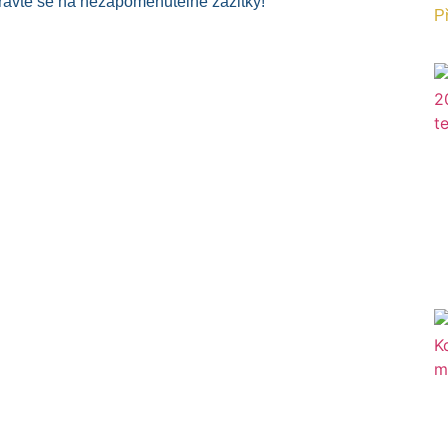
ipravte se na nezapomenutelné zážitky!
Př