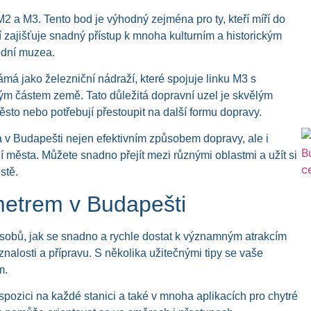
 M2 a M3. Tento bod je výhodný zejména pro ty, kteří míří do
 zajišťuje snadný přístup k mnoha kulturním a historickým
odní muzea.
ámá jako železniční nádraží, které spojuje linku M3 s
ým částem země. Tato důležitá dopravní uzel je skvělým
ěsto nebo potřebují přestoupit na další formu dopravy.
 v Budapešti nejen efektivním způsobem dopravy, ale i
 města. Můžete snadno přejít mezi různými oblastmi a užít si
stě.
metrem v Budapešti
sobů, jak se snadno a rychle dostat k významným atrakcím
 znalosti a přípravu. S několika užitečnými tipy se vaše
m.
spozici na každé stanici a také v mnoha aplikacích pro chytré