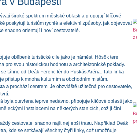
ra v Budapešti
rývají široké spektrum městské oblasti a propojují klíčové
ké poskytují turistům rychlé a efektivní způsoby, jak objevovat
e snadno orientují i noví cestovatelé.
pojuje oblíbené turistické cíle jako je náměstí Hősök tere
a pro svou historickou hodnotu a architektonické poklady.
rý se táhne od Deák Ferenc tér do Puskás Aréna. Tato linka
uje přístup k mnoha kulturním a obchodním místům.
sta a prochází centrem. Je obzvláště užitečná pro cestovatele,
vrtí.
rá byla otevřena teprve nedávno, připojuje klíčové oblasti jako
měleckými instalacemi na některých stanicích, což ji činí
aždý cestovatel snadno najít nejlepší trasu. Například Deák
etra, kde se setkávají všechny čtyři linky, což umožňuje