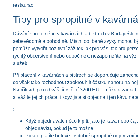
restauraci.
Tipy pro spropitné v kavárná
Dávání spropitného v kavárnách a bistrech v Budapešti může
sebevědomě a pohodlně. Místní oblíbené zvyky mohou bý
pomůže vytvořit pozitivní zážitek jak pro vás, tak pro pe
rychlý občerstvení nebo odpočinek, nezapomeňte na význa
služeb.
Při placení v kavárnách a bistrech se doporučuje zanech
se však také rozhodnout zaokrouhlit částku nahoru na nejbliž
Například, pokud váš účet činí 3200 HUF, můžete zanech
si vážíte jejich práce, i když jste si objednali jen kávu neb
:
Když objednáváte něco k pití, jako je káva nebo ča
objednávku, pokud je to možné.
Pokud platíte hotově, je dobré spropitné nejen zmíni