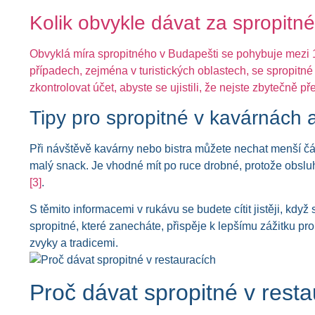
Kolik obvykle dávat za spropitné
Obvyklá míra spropitného v Budapešti se pohybuje mezi 1
případech, zejména v turistických oblastech, se spropitné
zkontrolovat účet, abyste se ujistili, že nejste zbytečně p
Tipy pro spropitné v kavárnách a
Při návštěvě kavárny nebo bistra můžete nechat menší čás
malý snack. Je vhodné mít po ruce drobné, protože obsluha 
[3]
.
S těmito informacemi v rukávu se budete cítit jistěji, kdy
spropitné, které zanecháte, přispěje k lepšímu zážitku pr
zvyky a tradicemi.
Proč dávat spropitné v rest