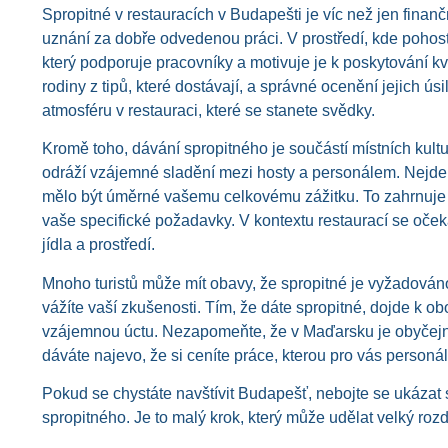
Spropitné v restauracích v Budapešti je víc než jen finan
uznání za dobře odvedenou práci. V prostředí, kde pohosti
který podporuje pracovníky a motivuje je k poskytování kva
rodiny z tipů, které dostávají, a správné ocenění jejich ús
atmosféru v restauraci, které se stanete svědky.
Kromě toho, dávání spropitného je součástí místních kultu
odráží vzájemné sladění mezi hosty a personálem. Nejde j
mělo být úměrné vašemu celkovému zážitku. To zahrnuje kv
vaše specifické požadavky. V kontextu restaurací se oček
jídla a prostředí.
Mnoho turistů může mít obavy, že spropitné je vyžadováno,
vážíte vaší zkušenosti. Tím, že dáte spropitné, dojde k obo
vzájemnou úctu. Nezapomeňte, že v Maďarsku je obyčejné n
dáváte najevo, že si ceníte práce, kterou pro vás personál u
Pokud se chystáte navštívit Budapešť, nebojte se ukázat sv
spropitného. Je to malý krok, který může udělat velký rozdí