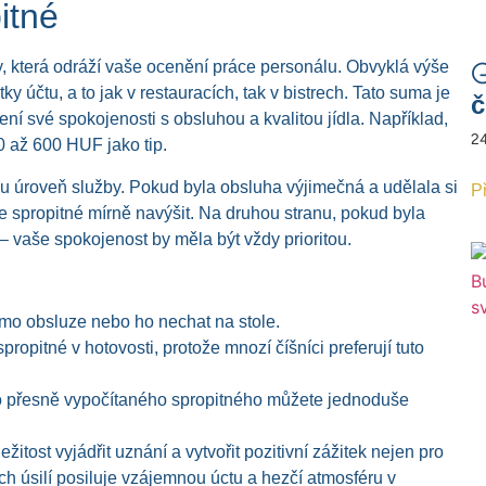
itné
ry, která odráží vaše ocenění práce personálu. Obvyklá výše
G
 účtu, a to jak v restauracích, tak v bistrech. Tato suma je
č
ní své spokojenosti s obsluhou a kvalitou jídla. Například,
24
 až 600 HUF jako tip.
ou úroveň služby. Pokud byla obsluha výjimečná a udělala si
Př
te spropitné mírně navýšit. Na druhou stranu, pokud byla
 vaše spokojenost by měla být vždy prioritou.
římo obsluze nebo ho nechat na stole.
propitné v hotovosti, protože mnozí číšníci preferují tuto
to přesně vypočítaného spropitného můžete jednoduše
ežitost vyjádřit uznání a vytvořit pozitivní zážitek nejen pro
ich úsilí posiluje vzájemnou úctu a hezčí atmosféru v