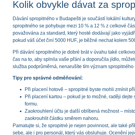
Kolik obvykle dávat za sprop
Dávání spropitného v Budapešti je součástí lokální kultu
spropitného se pohybuje mezi 10 % a 12 % z celkové částky
považována za standard, který hosté dodávají jako vyjádře
pokud váš účet činí 5000 HUF, je běžné nechat kolem 500
Při dávání spropitného je dobré brát v úvahu také celkov
čas na to, aby splnila vaše přání a doporučila jídlo, může
služba podprůměrná, nenarušíte tím význam spropitného –
Tipy pro správné odměňování:
Při placení hotově – spropitné byste mohli zmínit p
Při placení kartou – pokud je to možné, raději dejte s
formu.
Zaokrouhlení účtu je další oblíbená možnost – mís
zaokrouhlit částku směrem nahoru.
Pamatujte si, že spropitné je nejen povinnost, ale také příl
sebe, ale i pro personál, který vás obsluhuje. Ocenění jej