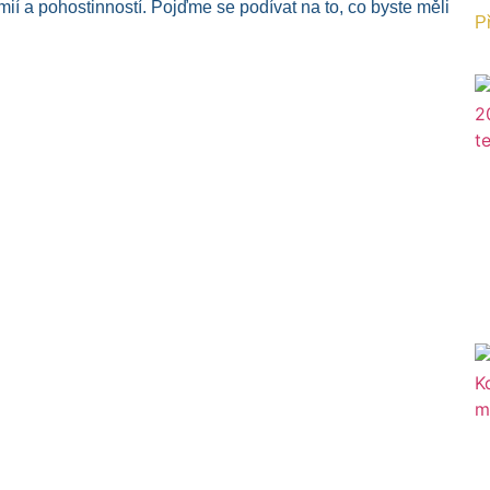
ií a pohostinností. Pojďme se podívat na to, co byste měli
Př