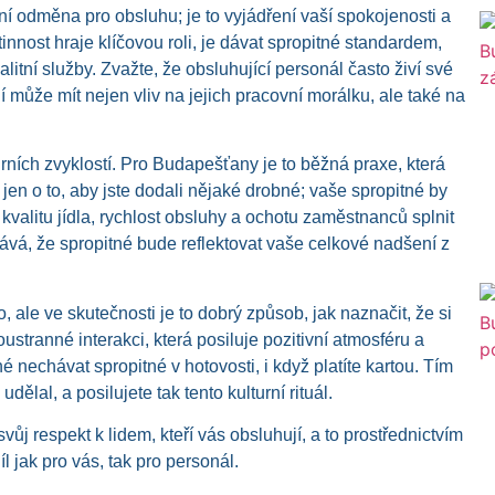
ční odměna pro obsluhu; je to vyjádření vaší spokojenosti a
nnost hraje klíčovou roli, je dávat spropitné standardem,
litní služby. Zvažte, že obsluhující personál často živí své
ilí může mít nejen vliv na jejich pracovní morálku, ale také na
rních zvyklostí. Pro Budapešťany je to běžná praxe, která
en o to, aby jste dodali nějaké drobné; vaše spropitné by
alitu jídla, rychlost obsluhy a ochotu zaměstnanců splnit
ává, že spropitné bude reflektovat vaše celkové nadšení z
 ale ve skutečnosti je to dobrý způsob, jak naznačit, že si
ustranné interakci, která posiluje pozitivní atmosféru a
echávat spropitné v hotovosti, i když platíte kartou. Tím
dělal, a posilujete tak tento kulturní rituál.
ůj respekt k lidem, kteří vás obsluhují, a to prostřednictvím
l jak pro vás, tak pro personál.