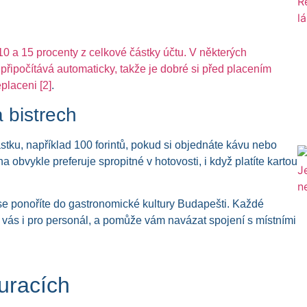
0 a 15 procenty z celkové částky účtu. V některých
 připočítává automaticky, takže je dobré si před placením
řeplaceni
[2]
.
 bistrech
tku, například 100 forintů, pokud si objednáte kávu nebo
obvykle preferuje spropitné v hotovosti, i když platíte kartou
ž se ponoříte do gastronomické kultury Budapešti. Každé
o vás i pro personál, a pomůže vám navázat spojení s místními
auracích