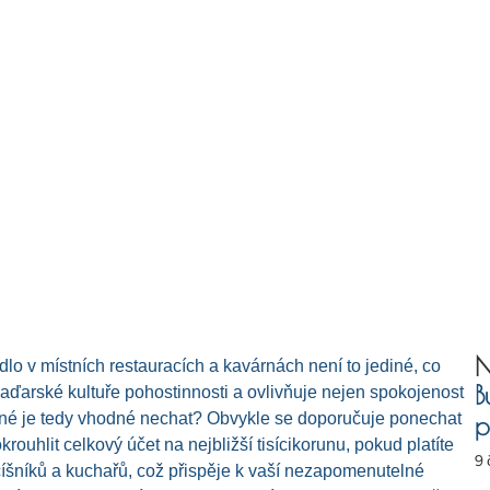
N
dlo v místních restauracích a kavárnách není to jediné, co
B
 maďarské kultuře pohostinnosti a ovlivňuje nejen spokojenost
pitné je tedy vhodné nechat? Obvykle se doporučuje ponechat
p
uhlit celkový účet na nejbližší tisícikorunu, pokud platíte
9 
i číšníků a kuchařů, což přispěje k vaší nezapomenutelné