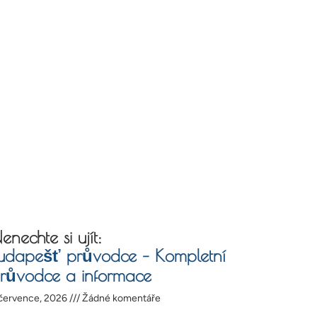
enechte si ujít:
udapešť průvodce – Kompletní
růvodce a informace
července, 2026
Žádné komentáře