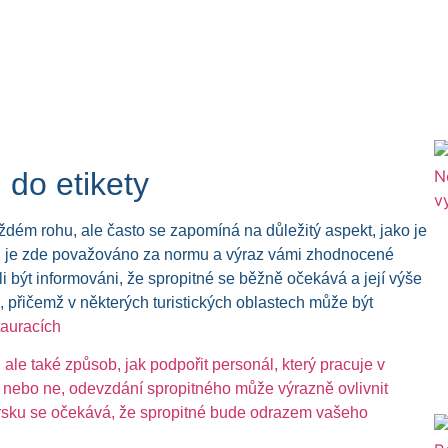
 do etikety
ždém rohu, ale často se zapomíná na důležitý aspekt, jako je
ch je zde považováno za normu a výraz vámi zhodnocené
ěli být informováni, že spropitné se běžně očekává a její výše
, přičemž v některých turistických oblastech může být
tauracích
ale také způsob, jak podpořit personál, který pracuje v
ná nebo ne, odevzdání spropitného může výrazně ovlivnit
arsku se očekává, že spropitné bude odrazem vašeho