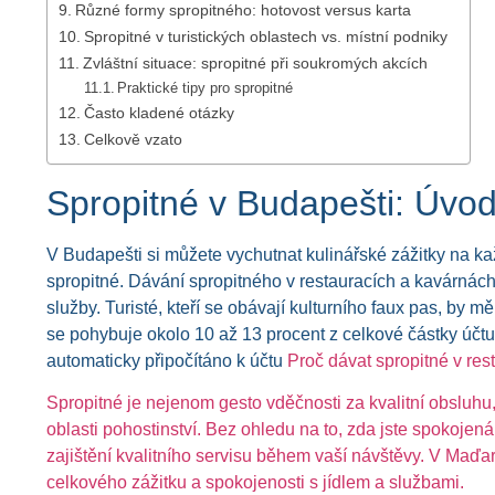
Různé formy spropitného: hotovost versus karta
Spropitné v turistických oblastech vs. místní podniky
Zvláštní situace: spropitné při soukromých akcích
Praktické tipy pro spropitné
Často kladené otázky
Celkově vzato
Spropitné v Budapešti: Úvod
V Budapešti si můžete vychutnat kulinářské zážitky na ka
spropitné. Dávání spropitného v restauracích a kavárná
služby. Turisté, kteří se obávají kulturního faux pas, by m
se pohybuje okolo 10 až 13 procent z celkové částky účtu
automaticky připočítáno k účtu
Proč dávat spropitné v res
Spropitné je nejenom gesto vděčnosti za kvalitní obsluhu, 
oblasti pohostinství. Bez ohledu na to, zda jste spokoje
zajištění kvalitního servisu během vaší návštěvy. V Maď
celkového zážitku a spokojenosti s jídlem a službami.