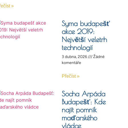
ečíst »
Syma budapešť
akce 2019:
Největší veletrh
technologií
3 dubna, 2026
Žádné
komentáře
Přečíst »
Socha Arpáda
Budapešť: Kde
najít pomník
maďarského
vládce