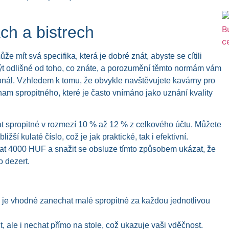
ch a bistrech
 mít svá specifika, která je dobré znát, abyste se cítili
t odlišné od toho, co znáte, a porozumění těmto normám vám
rsonál. Vzhledem k tomu, že obvykle navštěvujete kavárny pro
m spropitného, které je často vnímáno jako uznání kvality
at spropitné v rozmezí 10 % až 12 % z celkového účtu. Můžete
ší kulaté číslo, což je jak praktické, tak i efektivní.
at 4000 HUF a snažit se obsluze tímto způsobem ukázat, že
o dezert.
j, je vhodné zanechat malé spropitné za každou jednotlivou
t, ale i nechat přímo na stole, což ukazuje vaši vděčnost.