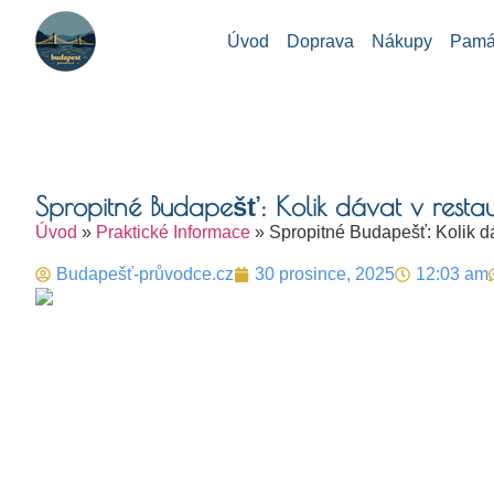
Úvod
Doprava
Nákupy
Památ
Spropitné Budapešť: Kolik dávat v resta
Úvod
»
Praktické Informace
»
Spropitné Budapešť: Kolik d
Budapešť-průvodce.cz
30 prosince, 2025
12:03 am