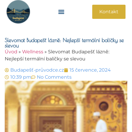
Kontakt
Památky A Atrakce
Praktické Informace
Slevomat Budapešť lázně: Nejlepší termální balíčky se
slevou
Úvod
»
Wellness
»
Slevomat Budapešť lázně:
Nejlepší termální balíčky se slevou
Budapešť-průvodce.cz
15 července, 2024
10:39 pm
No Comments