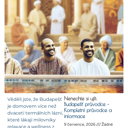
Nenechte si ujít:
Věděli jste, že Budapešť
Budapešť průvodce –
je domovem více než
Kompletní průvodce a
dvaceti termálních lázní,
informace
které lákají milovníky
9 července, 2026
Žádné
relaxace a wellness z