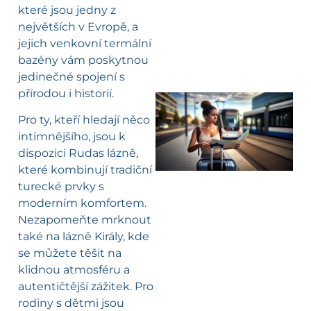
které jsou jedny z
největších v Evropě, a
jejich venkovní termální
bazény vám poskytnou
jedinečné spojení s
přírodou i historií.
Pro ty, kteří hledají něco
l
intimnějšího, jsou k
dispozici Rudas lázně,
které kombinují tradiční
turecké prvky s
moderním komfortem.
Nezapomeňte mrknout
také na lázně Király, kde
se můžete těšit na
klidnou atmosféru a
autentičtější zážitek. Pro
rodiny s dětmi jsou