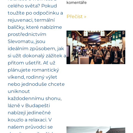
komentáře
celého světa? Pokud
toužíte po odpočinku a
Přečíst »
rejuvenaci, termální
balíčky, které nabízíme
prostřednictvím
Slevomatu, jsou
ideálním způsobem, jak
si užít dokonalý zážitek a
přitom ušetřit. Ať už
plánujete romantický
víkend, rodinný výlet
nebo jednoduše chcete
uniknout
každodennímu shonu,
lázně v Budapešti
nabízejí jedinečné
kouzlo a relaxaci. V
našem průvodci se