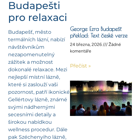
Budapešti
pro relaxaci
George Ezra Budapešť
Budapešť, město
překlad: Text české verze
termálních lázní, nabízí
24 března, 2026
Žádné
návštěvníkům
komentáře
nezapomenutelný
zážitek a možnost
Přečíst »
dokonalé relaxace. Mezi
nejlepší místní lázně,
které si zaslouží vaši
pozornost, patří ikonické
Gellértovy lázně, známé
svými nádhernými
secesními detaily a
širokou nabídkou
wellness procedur. Dále
pak Széchenyiho lázně,