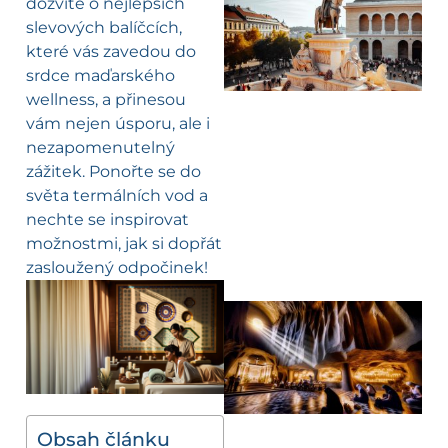
dozvíte o nejlepších
slevových balíčcích,
které vás zavedou do
srdce maďarského
wellness, a přinesou
vám nejen úsporu, ale i
nezapomenutelný
zážitek. Ponořte se do
světa termálních vod a
nechte se inspirovat
možnostmi, jak si dopřát
zasloužený odpočinek!
Obsah článku