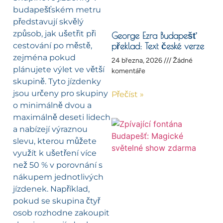
budapešťském metru
představují skvělý
způsob, jak ušetřit při
George Ezra Budapešť
cestování po městě,
překlad: Text české verze
zejména pokud
24 března, 2026
Žádné
plánujete výlet ve větší
komentáře
skupině. Tyto jízdenky
jsou určeny pro skupiny
Přečíst »
o minimálně dvou a
maximálně deseti lidech
a nabízejí výraznou
slevu, kterou můžete
využít k ušetření více
než 50 % v porovnání s
nákupem jednotlivých
jízdenek. Například,
pokud se skupina čtyř
osob rozhodne zakoupit