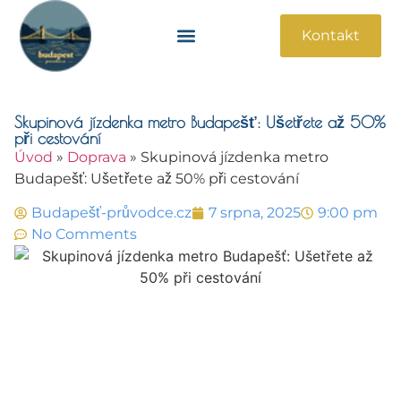
Kontakt
Památky A Atrakce
Praktické Informace
Skupinová jízdenka metro Budapešť: Ušetřete až 50%
při cestování
Úvod
»
Doprava
»
Skupinová jízdenka metro
Budapešť: Ušetřete až 50% při cestování
Budapešť-průvodce.cz
7 srpna, 2025
9:00 pm
No Comments