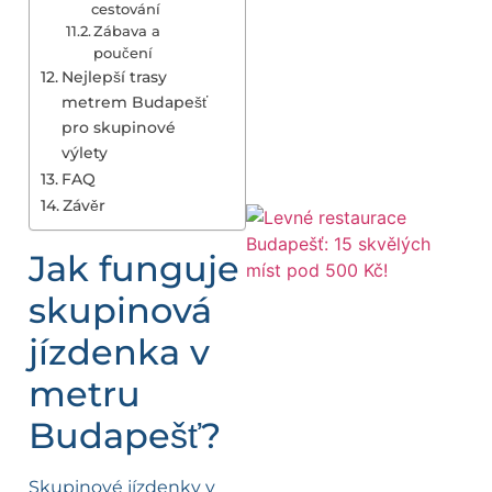
cestování
Zábava a
poučení
Nejlepší trasy
metrem Budapešť
pro skupinové
výlety
FAQ
Závěr
Jak funguje
skupinová
jízdenka v
metru
Budapešť?
Skupinové jízdenky v