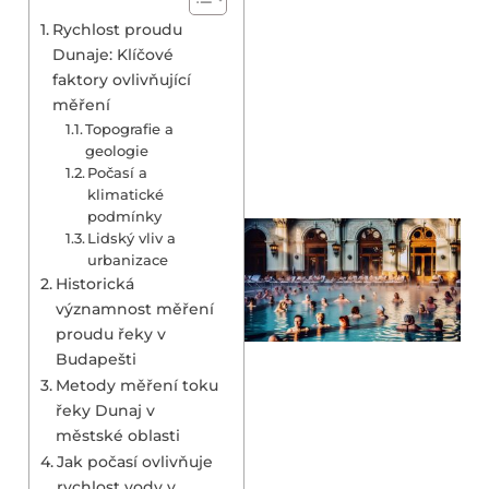
Rychlost proudu
Dunaje: Klíčové
faktory ovlivňující
měření
Topografie a
geologie
Počasí a
klimatické
podmínky
Lidský vliv a
urbanizace
Historická
významnost měření
proudu řeky v
Budapešti
Metody měření toku
řeky Dunaj v
městské oblasti
Jak počasí ovlivňuje
rychlost vody v