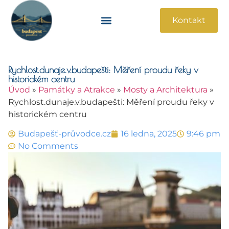
Kontakt
Památky A Atrakce
Praktické Informace
Rychlost.dunaje.v.budapešti: Měření proudu řeky v
historickém centru
Úvod
»
Památky a Atrakce
»
Mosty a Architektura
»
Rychlost.dunaje.v.budapešti: Měření proudu řeky v
historickém centru
Budapešť-průvodce.cz
16 ledna, 2025
9:46 pm
No Comments