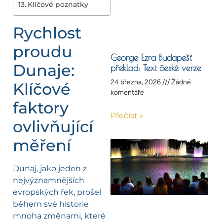
Klíčové poznatky
Rychlost
proudu
George Ezra Budapešť
Dunaje:
překlad: Text české verze
24 března, 2026
Žádné
Klíčové
komentáře
faktory
Přečíst »
ovlivňující
měření
Dunaj, jako jeden z
nejvýznamnějších
evropských řek, prošel
během své historie
mnoha změnami, které