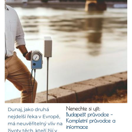
Nenechte si ujít:
Dunaj, jako druhá
Budapešť průvodce –
nejdelší řeka v Evropě,
Kompletní průvodce a
má neuvěřitelný vliv na
informace
životy těch, kteří žijí v