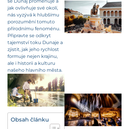
se Dunaj proměňuje a
jak ovlivňuje své okolí,
nás vyzývá k hlubšímu
porozumění tomuto
přírodnímu fenoménu.
Připravte se odkryt
tajemství toku Dunaje a
zjistit, jak jeho rychlost
formuje nejen krajinu,
ale i historii a kulturu
našeho hlavního města.
Obsah článku