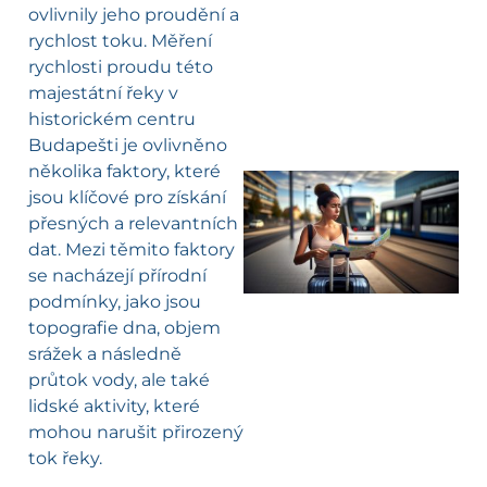
ovlivnily jeho proudění a
rychlost toku. Měření
rychlosti proudu této
majestátní řeky v
historickém centru
Budapešti je ovlivněno
několika faktory, které
jsou klíčové pro získání
přesných a relevantních
l
dat. Mezi těmito faktory
se nacházejí přírodní
podmínky, jako jsou
topografie dna, objem
srážek a následně
průtok vody, ale také
lidské aktivity, které
mohou narušit přirozený
tok řeky.