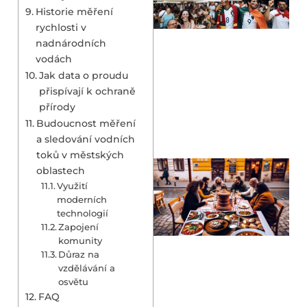
Historie měření
rychlosti v
nadnárodních
vodách
Jak data o proudu
přispívají k ochraně
přírody
Budoucnost měření
a sledování vodních
toků v městských
oblastech
Využití
moderních
technologií
Zapojení
komunity
Důraz na
vzdělávání a
osvětu
FAQ