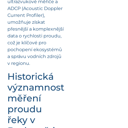
ultrazvukové měřiče a
ADCP (Acoustic Doppler
Current Profiler),
umožňuje získat
přesnější a komplexnější
data o rychlosti proudu,
což je klíčové pro
pochopení ekosystémů
a správu vodních zdrojů
v regionu.
Historická
významnost
měření
proudu
řeky v