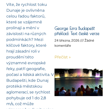
Víte, že rychlost toku
Dunaje je ovlivněna
celou řadou faktorů,
které se vzájemně
prolínají a mění v
George Ezra Budapešť
překlad: Text české verze
závislosti na různých
podmínkách? Mezi
24 března, 2026
Žádné
klíčové faktory, které
komentáře
hrají zásadní roli v
proudění této
Přečíst »
významné evropské
řeky, patří geografie,
počasí a lidská aktivita. V
Budapešti, kde Dunaj
protéká městskou
aglomerací, se rychlost
pohybuje od 1 do 2,8
m/s, což může