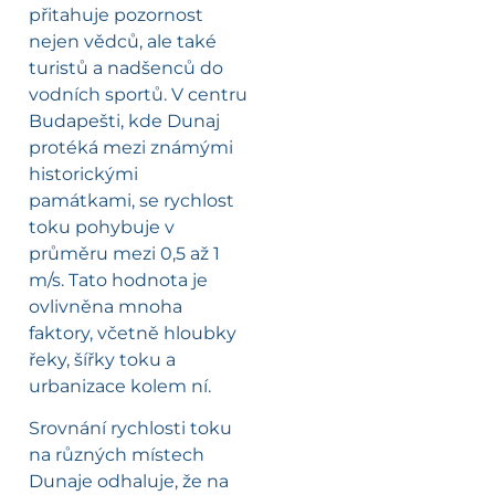
přitahuje pozornost
nejen vědců, ale také
turistů a nadšenců do
vodních sportů. V centru
Budapešti, kde Dunaj
protéká mezi známými
historickými
památkami, se rychlost
toku pohybuje v
průměru mezi 0,5 až 1
m/s. Tato hodnota je
ovlivněna mnoha
faktory, včetně hloubky
řeky, šířky toku a
urbanizace kolem ní.
Srovnání rychlosti toku
na různých místech
Dunaje odhaluje, že na