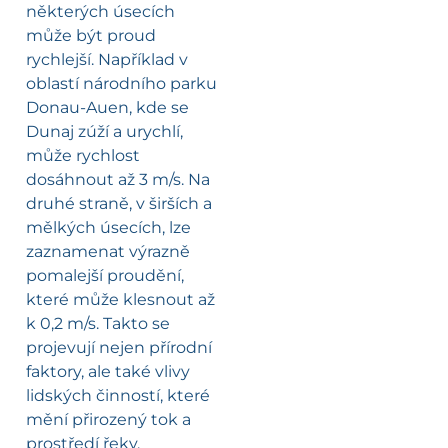
některých úsecích
může být proud
rychlejší. Například v
oblastí národního parku
Donau-Auen, kde se
Dunaj zúží a urychlí,
může rychlost
dosáhnout až 3 m/s. Na
druhé straně, v širších a
mělkých úsecích, lze
zaznamenat výrazně
pomalejší proudění,
které může klesnout až
k 0,2 m/s. Takto se
projevují nejen přírodní
faktory, ale také vlivy
lidských činností, které
mění přirozený tok a
prostředí řeky.