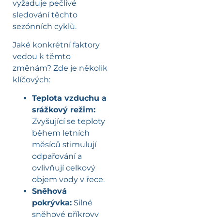
vyžaduje pečlivé
sledování těchto
sezónních cyklů.
Jaké konkrétní faktory
vedou k těmto
změnám? Zde je několik
klíčových:
Teplota vzduchu a
srážkový režim:
Zvyšující se teploty
během letních
měsíců stimulují
odpařování a
ovlivňují celkový
objem vody v řece.
Sněhová
pokrývka:
Silné
sněhové příkrovy