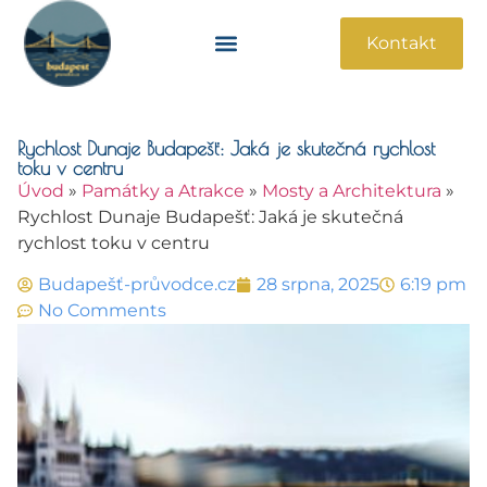
Kontakt
Památky A Atrakce
Praktické Informace
Rychlost Dunaje Budapešť: Jaká je skutečná rychlost
toku v centru
Úvod
»
Památky a Atrakce
»
Mosty a Architektura
»
Rychlost Dunaje Budapešť: Jaká je skutečná
rychlost toku v centru
Budapešť-průvodce.cz
28 srpna, 2025
6:19 pm
No Comments