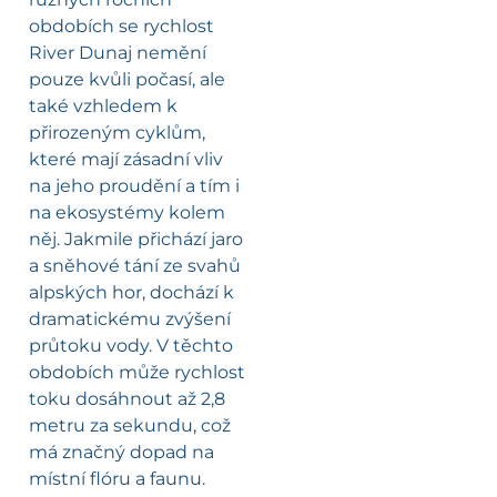
obdobích se rychlost
River Dunaj nemění
pouze kvůli počasí, ale
také vzhledem k
přirozeným cyklům,
které mají zásadní vliv
na jeho proudění a tím i
na ekosystémy kolem
něj. Jakmile přichází jaro
a sněhové tání ze svahů
alpských hor, dochází k
dramatickému zvýšení
průtoku vody. V těchto
obdobích může rychlost
toku dosáhnout až 2,8
metru za sekundu, což
má značný dopad na
místní flóru a faunu.