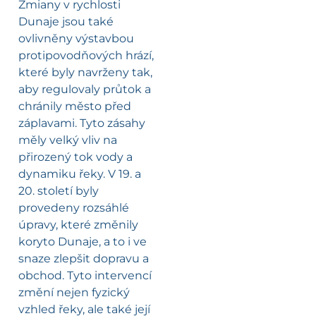
Zmiany v rychlosti
Dunaje jsou také
ovlivněny výstavbou
protipovodňových hrází,
které byly navrženy tak,
aby regulovaly průtok a
chránily město před
záplavami. Tyto zásahy
měly velký vliv na
přirozený tok vody a
dynamiku řeky. V 19. a
20. století byly
provedeny rozsáhlé
úpravy, které změnily
koryto Dunaje, a to i ve
snaze zlepšit dopravu a
obchod. Tyto intervencí
změní nejen fyzický
vzhled řeky, ale také její