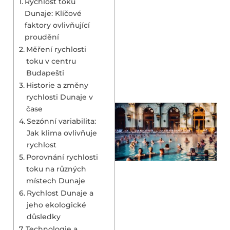
Rychlost toku
Dunaje: Klíčové
faktory ovlivňující
proudění
Měření rychlosti
toku v centru
Budapešti
Historie a změny
rychlosti Dunaje v
čase
Sezónní variabilita:
Jak klima ovlivňuje
rychlost
Porovnání rychlosti
toku na různých
místech Dunaje
Rychlost Dunaje a
jeho ekologické
důsledky
Technologie a