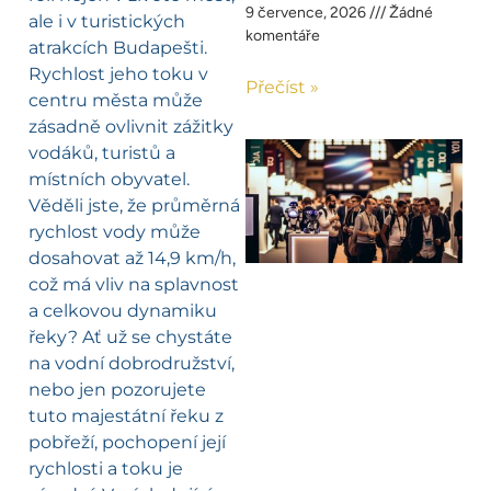
9 července, 2026
Žádné
ale i v turistických
komentáře
atrakcích Budapešti.
Rychlost jeho toku v
Přečíst »
centru města může
zásadně ovlivnit zážitky
vodáků, turistů a
místních obyvatel.
Věděli jste, že průměrná
rychlost vody může
dosahovat až 14,9 km/h,
což má vliv na splavnost
a celkovou dynamiku
řeky? Ať už se chystáte
na vodní dobrodružství,
nebo jen pozorujete
tuto majestátní řeku z
pobřeží, pochopení její
rychlosti a toku je