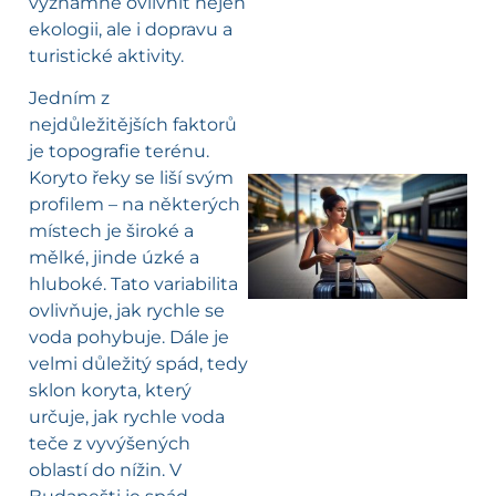
významně ovlivnit nejen
ekologii, ale i dopravu a
turistické aktivity.
Jedním z
nejdůležitějších faktorů
je topografie terénu.
Koryto řeky se liší svým
profilem – na některých
místech je široké a
l
mělké, jinde úzké a
hluboké. Tato variabilita
ovlivňuje, jak rychle se
voda pohybuje. Dále je
velmi důležitý spád, tedy
sklon koryta, který
určuje, jak rychle voda
teče z vyvýšených
oblastí do nížin. V