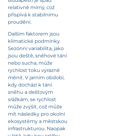
Budapešti je spád
relativně mírný, což
přispívá k stabilnímu
proudění.
Dalším faktorem jsou
klimatické podmínky.
Sezónní variabilita, jako
jsou deště, sněhové tání
nebo sucha, může
rychlost toku výrazně
měnit. V jarním období,
kdy dochází k tání
sněhu a dešťovým
srážkám, se rychlost
může zvýšit, což může
mít následky pro okolní
ekosystémy a městskou
infrastrukturou. Naopak
v létě, kdy jsou srážky