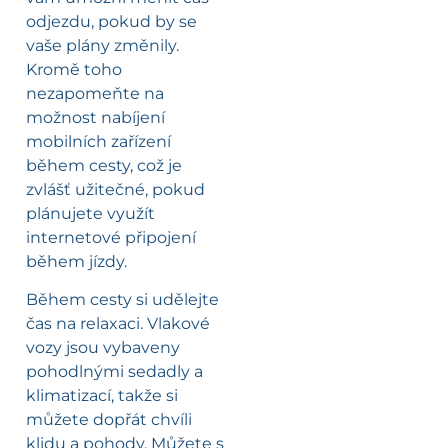
odjezdu, pokud by se
vaše plány změnily.
Kromě toho
nezapomeňte na
možnost nabíjení
mobilních zařízení
během cesty, což je
zvlášť užitečné, pokud
plánujete využít
internetové připojení
během jízdy.
Během cesty si udělejte
čas na relaxaci. Vlakové
vozy jsou vybaveny
pohodlnými sedadly a
klimatizací, takže si
můžete dopřát chvíli
klidu a pohody. Můžete s