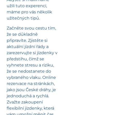
užili tuto experenci,
máme pro vás několik
užitečných tipů.
Začněte svou cestu tím,
že se důkladně
připravíte. Zjistěte si
aktuální jízdní řády a
zarezervujte si jízdenky v
předstihu, čímž se
vyhnete stresu a riziku,
že se nedostanete do
vybraného vlaku. Online
rezervace na stránkách,
jako jsou České dráhy, je
jednoduchá a rychlá.
Zvažte zakoupení
flexibilní jízdenky, která
vám umožní měnit čas