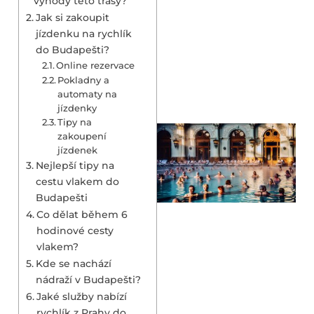
výhody této trasy?
Jak si zakoupit
jízdenku na rychlík
do Budapešti?
Online rezervace
Pokladny a
automaty na
jízdenky
Tipy na
zakoupení
jízdenek
Nejlepší tipy na
cestu vlakem do
Budapešti
Co dělat během 6
hodinové cesty
vlakem?
Kde se nachází
nádraží v Budapešti?
Jaké služby nabízí
rychlík z Prahy do