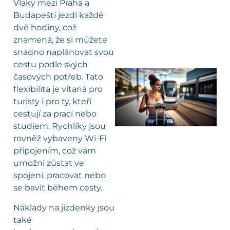
Vlaky mezi Praha a
Budapeští jezdí každé
dvě hodiny, což
znamená, že si můžete
snadno naplánovat svou
cestu podle svých
časových potřeb. Tato
flexibilita je vítaná pro
l
turisty i pro ty, kteří
cestují za prací nebo
studiem. Rychlíky jsou
rovněž vybaveny Wi-Fi
připojením, což vám
umožní zůstat ve
spojení, pracovat nebo
se bavit během cesty.
Náklady na jízdenky jsou
také