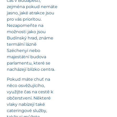
čas v Budapešti;
zejména pokud nemáte
jasno, jaké atrakce jsou
pro vás prioritou.
Nezapomeňte na
možnosti jako jsou
Budínský hrad, známe
termální lázně
Széchenyi nebo
majestátní budova
parlamentu, které se
nacházejí blízko centra.
Pokud máte chuť na
něco osvěžujícího,
využijte čas na cestě k
občerstvení. Některé
vlaky nabízejí také
cateringové služby,
takže si můžete