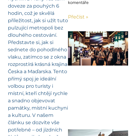
komentáře
doveze za pouhých 6
hodin, což je skvělá
Přečíst »
příležitost, jak si užít tuto
pulzující metropoli bez
dlouhého cestování.
Představte si, jak si
sednete do pohodlného
vlaku, zatímco se z okna
rozprostírá krásná krajina
Česka a Maďarska. Tento
přímý spoj je ideální
volbou pro turisty i
místní, kteří chtějí rychle
a snadno objevovat
památky, místní kuchyni
a kulturu. V našem
článku se dozvíte vše
potřebné – od jízdních