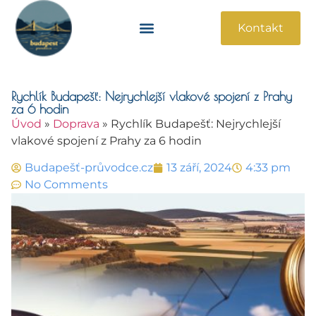
Kontakt
Památky A Atrakce
Praktické Informace
Rychlík Budapešť: Nejrychlejší vlakové spojení z Prahy
za 6 hodin
Úvod
»
Doprava
»
Rychlík Budapešť: Nejrychlejší
vlakové spojení z Prahy za 6 hodin
Budapešť-průvodce.cz
13 září, 2024
4:33 pm
No Comments