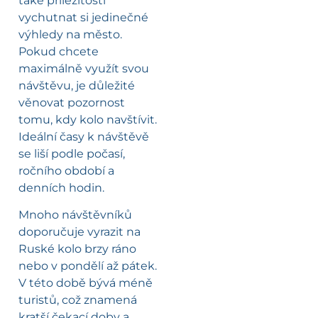
také příležitostí
vychutnat si jedinečné
výhledy na město.
Pokud chcete
maximálně využít svou
návštěvu, je důležité
věnovat pozornost
tomu, kdy kolo navštívit.
Ideální časy k návštěvě
se liší podle počasí,
ročního období a
denních hodin.
Mnoho návštěvníků
doporučuje vyrazit na
Ruské kolo brzy ráno
nebo v pondělí až pátek.
V této době bývá méně
turistů, což znamená
kratší čekací doby a