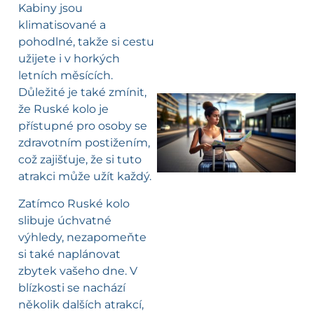
Kabiny jsou
klimatisované a
pohodlné, takže si cestu
užijete i v horkých
letních měsících.
Důležité je také zmínit,
že Ruské kolo je
přístupné pro osoby se
l
zdravotním postižením,
což zajišťuje, že si tuto
atrakci může užít každý.
Zatímco Ruské kolo
slibuje úchvatné
výhledy, nezapomeňte
si také naplánovat
zbytek vašeho dne. V
blízkosti se nachází
několik dalších atrakcí,