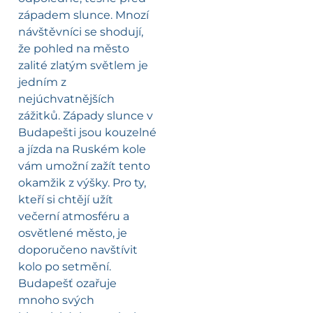
západem slunce. Mnozí
návštěvníci se shodují,
že pohled na město
zalité zlatým světlem je
jedním z
nejúchvatnějších
zážitků. Západy slunce v
Budapešti jsou kouzelné
a jízda na Ruském kole
vám umožní zažít tento
okamžik z výšky. Pro ty,
kteří si chtějí užít
večerní atmosféru a
osvětlené město, je
doporučeno navštívit
kolo po setmění.
Budapešť ozařuje
mnoho svých