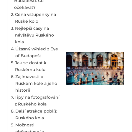
Budapešti: Co
očekávat?
Cena vstupenky na
Ruské kolo
Nejlepší časy na
návštěvu Ruského
kola
Úžasný výhled z Eye
of Budapešť
Jak se dostat k
Ruskému kolu
Zajímavosti o
Ruském kole a jeho
historii
Tipy na fotografování
z Ruského kola
Další atrakce poblíž
Ruského kola
Možnosti
občerstvení a