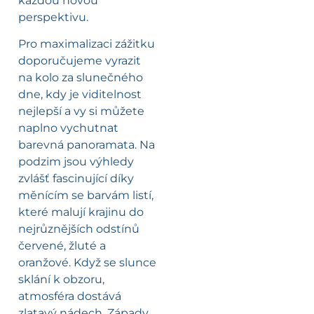
každou novou
perspektivu.
Pro maximalizaci zážitku
doporučujeme vyrazit
na kolo za slunečného
dne, kdy je viditelnost
nejlepší a vy si můžete
naplno vychutnat
barevná panoramata. Na
podzim jsou výhledy
zvlášť fascinující díky
měnícím se barvám listí,
které malují krajinu do
nejrůznějších odstínů
červené, žluté a
oranžové. Když se slunce
sklání k obzoru,
atmosféra dostává
zlatavý nádech. Západy