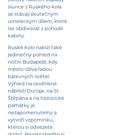
slunce z Ruského kola
se stávají skutečným
umeleckým dílem, které
lze obdivovat z pohodlí
kabiny.
Ruské kolo nabízí také
jedinečný pohled na
noční Budapešť, kdy
město ožívá řadou
barevných světel.
Výhled na osvětlené
nábřeží Dunaje, na St.
Štěpána a na historické
památky je
nezapomenutelný a
vytvoří vzpomínku,
kterou si odvezete
domů. Nezapomeňte si