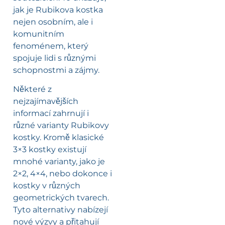
jak je Rubikova kostka
nejen osobním, ale i
komunitním
fenoménem, který
spojuje lidi s různými
schopnostmi a zájmy.
Některé z
nejzajímavějších
informací zahrnují i
různé varianty Rubikovy
kostky. Kromě klasické
3×3 kostky existují
mnohé varianty, jako je
2×2, 4×4, nebo dokonce i
kostky v různých
geometrických tvarech.
Tyto alternativy nabízejí
nové výzvy a přitahují