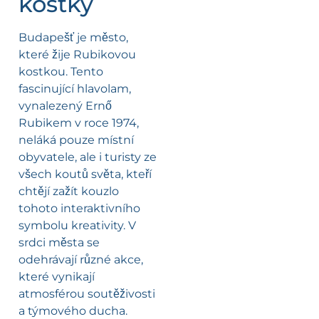
kostky
Budapešť je město,
které žije Rubikovou
kostkou. Tento
fascinující hlavolam,
vynalezený Ernő
Rubikem v roce 1974,
neláká pouze místní
obyvatele, ale i turisty ze
všech koutů světa, kteří
chtějí zažít kouzlo
tohoto interaktivního
symbolu kreativity. V
srdci města se
odehrávají různé akce,
které vynikají
atmosférou soutěživosti
a týmového ducha.