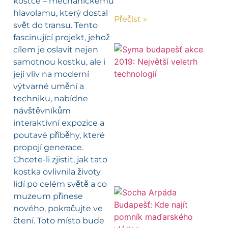
kostce – mechanickému
hlavolamu, který dostal
Přečíst »
svět do transu. Tento
fascinující projekt, jehož
cílem je oslavit nejen
samotnou kostku, ale i
její vliv na moderní
výtvarné umění a
techniku, nabídne
návštěvníkům
interaktivní expozice a
poutavé příběhy, které
propojí generace.
Chcete-li zjistit, jak tato
kostka ovlivnila životy
lidí po celém světě a co
muzeum přinese
nového, pokračujte ve
čtení. Toto místo bude