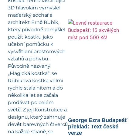
kostka. Tento fascinující
3D hlavolam vymyslel
maďarský sochař a
architekt Ernő Rubik,
který původně zamýšlel
použít kostku jako
učební pomůcku k
vysvětlení prostorových
vztahů a pohybu.
Původně nazvaný
„Magická kostka“, se
Rubikova kostka velmi
rychle stala hitem a do
několika let se začala
prodávat po celém
světě. Z její konstrukce a
designu, který zahrnuje
George Ezra Budapešť
devět barevných čtverců
překlad: Text české
na každé straně, se
verze