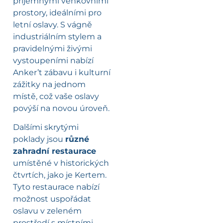
příjemnými venkovními
prostory, ideálními pro
letní oslavy. S vágně
industriálním stylem a
pravidelnými živými
vystoupeními nabízí
Anker’t zábavu i kulturní
zážitky na jednom
místě, což vaše oslavy
povýší na novou úroveň.
Dalšími skrytými
poklady jsou
různé
zahradní restaurace
umístěné v historických
čtvrtích, jako je Kertem.
Tyto restaurace nabízí
možnost uspořádat
oslavu v zeleném
prostředí s místními