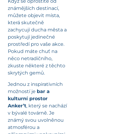
Když se oprostíte od
známějších destinací,
můžete objevit místa,
která skutečně
zachycují ducha města a
poskytují jedinečné
prostředí pro vaše akce.
Pokud máte chuť na
něco netradičního,
zkuste některé z těchto
skrytých gemů.
Jednou z inspirativních
možností je
bar a
kulturní prostor
Anker’t
, který se nachází
v bývalé továrně. Je
známý svou uvolněnou
atmosférou a