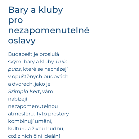
Bary a kluby
pro
nezapomenutelné
oslavy
Budapešť je proslulá
svými bary a kluby.
Ruin
pubs
, které se nacházejí
v opuštěných budovách
a dvorech, jako je
Szimpla Kert
, vám
nabízejí
nezapomenutelnou
atmosféru. Tyto prostory
kombinují umění,
kulturu a živou hudbu,
což z nich činí ideální