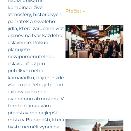
nabízí unikátní
kombinaci živé
Přečíst »
atmosféry, historických
památek a skvělého
jídla, které zaručeně vrátí
úsměv na tvář každého
oslavence. Pokud
plánujete
nezapomenutelnou
oslavu, ať už pro
přítelkyni nebo
kamarádku, najdete zde
vše, co potřebujete – od
extravagance po
uvolněnou atmosféru. V
tomto článku vám
představíme nejlepší
místa v Budapešti, která
byste neměli vynechat.