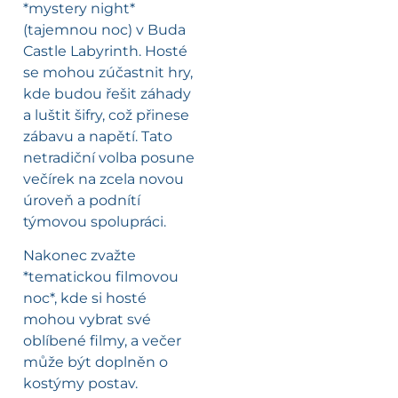
*mystery night*
(tajemnou noc) v Buda
Castle Labyrinth. Hosté
se mohou zúčastnit hry,
kde budou řešit záhady
a luštit šifry, což přinese
zábavu a napětí. Tato
netradiční volba posune
večírek na zcela novou
úroveň a podnítí
týmovou spolupráci.
Nakonec zvažte
*tematickou filmovou
noc*, kde si hosté
mohou vybrat své
oblíbené filmy, a večer
může být doplněn o
kostýmy postav.