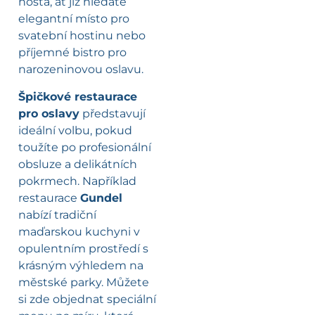
hosta, ať již hledáte
elegantní místo pro
svatební hostinu nebo
příjemné bistro pro
narozeninovou oslavu.
Špičkové restaurace
pro oslavy
představují
ideální volbu, pokud
toužíte po profesionální
obsluze a delikátních
pokrmech. Například
restaurace
Gundel
nabízí tradiční
maďarskou kuchyni v
opulentním prostředí s
krásným výhledem na
městské parky. Můžete
si zde objednat speciální