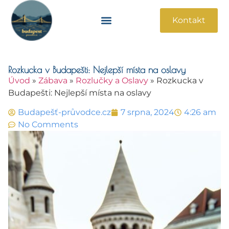
Kontakt
Památky A Atrakce
Praktické Informace
Rozkucka v Budapešti: Nejlepší místa na oslavy
Úvod
»
Zábava
»
Rozlučky a Oslavy
»
Rozkucka v
Budapešti: Nejlepší místa na oslavy
Budapešť-průvodce.cz
7 srpna, 2024
4:26 am
No Comments