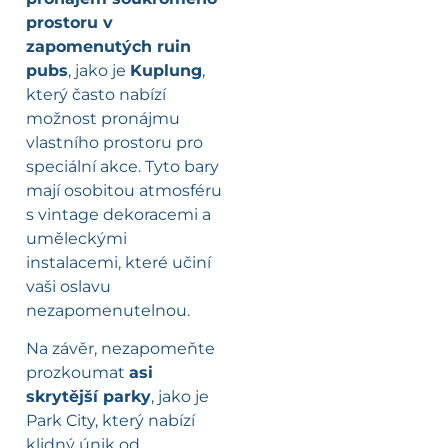
prostoru v
zapomenutých ruin
pubs
, jako je
Kuplung
,
který často nabízí
možnost pronájmu
vlastního prostoru pro
speciální akce. Tyto bary
mají osobitou atmosféru
s vintage dekoracemi a
uměleckými
instalacemi, které učiní
vaši oslavu
nezapomenutelnou.
Na závěr, nezapomeňte
prozkoumat
asi
skrytější parky
, jako je
Park City, který nabízí
klidný únik od