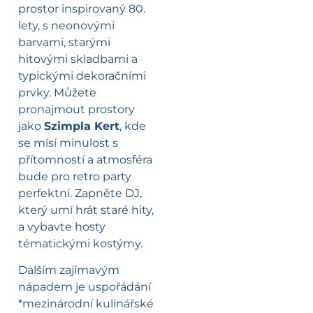
prostor inspirovaný 80.
lety, s neonovými
barvami, starými
hitovými skladbami a
typickými dekoračními
prvky. Můžete
pronajmout prostory
jako
Szimpla Kert
, kde
se mísí minulost s
přítomností a atmosféra
bude pro retro party
perfektní. Zapněte DJ,
který umí hrát staré hity,
a vybavte hosty
tématickými kostýmy.
Dalším zajímavým
nápadem je uspořádání
*mezinárodní kulinářské