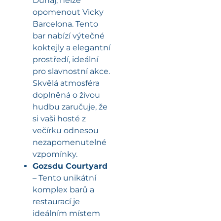
Dunaj, nelze
opomenout Vicky
Barcelona. Tento
bar nabízí výtečné
koktejly a elegantní
prostředí, ideální
pro slavnostní akce.
Skvělá atmosféra
doplněná o živou
hudbu zaručuje, že
si vaši hosté z
večírku odnesou
nezapomenutelné
vzpomínky.
Gozsdu Courtyard
– Tento unikátní
komplex barů a
restaurací je
ideálním místem