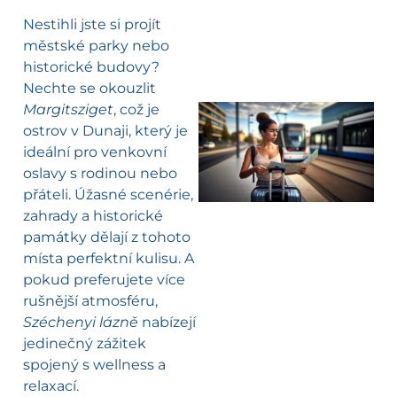
Nestihli jste si projít
městské parky nebo
historické budovy?
Nechte se okouzlit
Margitsziget
, což je
ostrov v Dunaji, který je
l
ideální pro venkovní
oslavy s rodinou nebo
přáteli. Úžasné scenérie,
zahrady a historické
památky dělají z tohoto
místa perfektní kulisu. A
pokud preferujete více
rušnější atmosféru,
Széchenyi lázně
nabízejí
jedinečný zážitek
spojený s wellness a
relaxací.