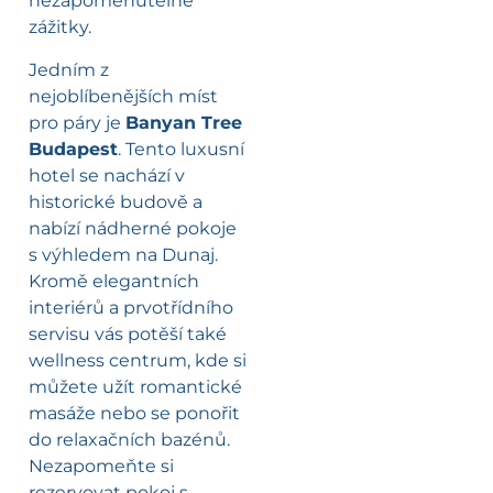
nezapomenutelné
zážitky.
Jedním z
nejoblíbenějších míst
pro páry je
Banyan Tree
Budapest
. Tento luxusní
hotel se nachází v
historické budově a
nabízí nádherné pokoje
s výhledem na Dunaj.
Kromě elegantních
interiérů a prvotřídního
servisu vás potěší také
wellness centrum, kde si
můžete užít romantické
masáže nebo se ponořit
do relaxačních bazénů.
Nezapomeňte si
rezervovat pokoj s