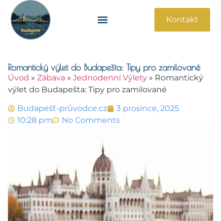
Kontakt
Památky A Atrakce
Praktické Informace
Romantický výlet do Budapešta: Tipy pro zamilované
Úvod
»
Zábava
»
Jednodenní Výlety
»
Romantický
výlet do Budapešta: Tipy pro zamilované
Budapešť-průvodce.cz
3 prosince, 2025
10:28 pm
No Comments