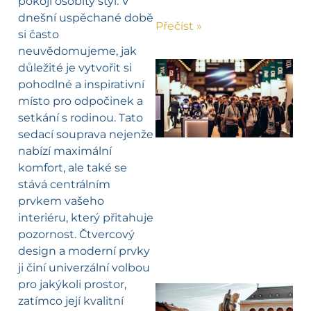
pokoji osobitý styl. V
dnešní uspěchané době
Přečíst »
si často
neuvědomujeme, jak
důležité je vytvořit si
pohodlné a inspirativní
místo pro odpočinek a
setkání s rodinou. Tato
sedací souprava nejenže
nabízí maximální
komfort, ale také se
stává centrálním
prvkem vašeho
interiéru, který přitahuje
pozornost. Čtvercový
design a moderní prvky
ji činí univerzální volbou
pro jakýkoli prostor,
zatímco její kvalitní