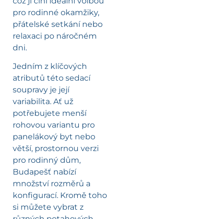
což ji činí ideální volbou
pro rodinné okamžiky,
přátelské setkání nebo
relaxaci po náročném
dni.
Jedním z klíčových
atributů této sedací
soupravy je její
variabilita. Ať už
potřebujete menší
rohovou variantu pro
panelákový byt nebo
větší, prostornou verzi
pro rodinný dům,
Budapešť nabízí
množství rozměrů a
konfigurací. Kromě toho
si můžete vybrat z
různých potahových