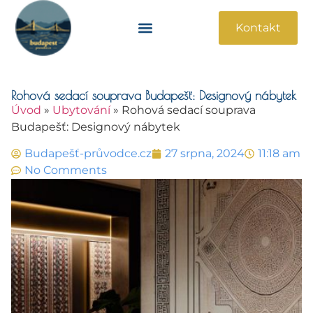
Kontakt
Památky A Atrakce
Praktické Informace
Rohová sedací souprava Budapešť: Designový nábytek
Úvod
»
Ubytování
»
Rohová sedací souprava
Budapešť: Designový nábytek
Budapešť-průvodce.cz
27 srpna, 2024
11:18 am
No Comments