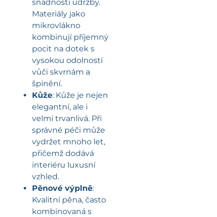
snadnosti údržby.
Materiály jako
mikrovlákno
kombinují příjemný
pocit na dotek s
vysokou odolností
vůči skvrnám a
špinění.
Kůže
: Kůže je nejen
elegantní, ale i
velmi trvanlivá. Při
správné péči může
vydržet mnoho let,
přičemž dodává
interiéru luxusní
vzhled.
Pěnové výplně
:
Kvalitní pěna, často
kombinovaná s