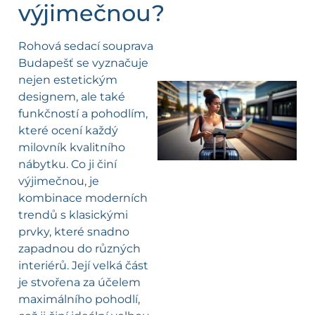
výjimečnou?
Rohová sedací souprava
Budapešť se vyznačuje
nejen estetickým
designem, ale také
funkčností a pohodlím,
l
které ocení každý
milovník kvalitního
nábytku. Co ji činí
výjimečnou, je
kombinace moderních
trendů s klasickými
prvky, které snadno
zapadnou do různých
interiérů. Její velká část
je stvořena za účelem
maximálního pohodlí,