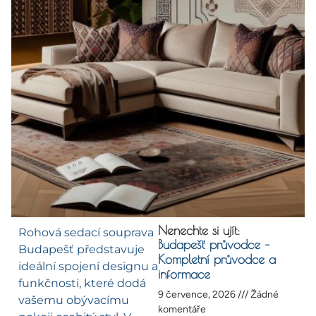
Nenechte si ujít:
Rohová sedací souprava
Budapešť průvodce –
Budapešť představuje
Kompletní průvodce a
ideální spojení designu a
informace
funkčnosti, které dodá
9 července, 2026
Žádné
vašemu obývacímu
komentáře