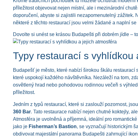
Kromě tradičních pochoutek tu můžete ochutnat moderní 
příležitost objevovat nejen místní, ale i mezinárodní chut
doporučení, abyste si zajistili nezapomenutelný zážitek. 
některé z těchto restaurací jsou velmi žádané a naplní se 
Dovolte si unést se krásou Budapešti při dobrém jídle – t
Typy restaurací s vyhlídkou 
Budapešť je město, které nabízí širokou škálu restaurací 
které uspokojí každého návštěvníka. Nezáleží na tom, z
osvětlený hrad nebo pohodovou rodinnou večeři s výhled
příležitost.
Jedním z typů restaurací, které si zaslouží pozornost, js
360 Bar
. Tato restaurace nabízí nejen chutné koktejly, a
Atmosféra je uvolněná a příjemná, ideální pro romantické
jako je
Fisherman’s Bastion
, se vyznačují historickým 
obdivovat majestátní panorama Budapešti zahrnující ikon