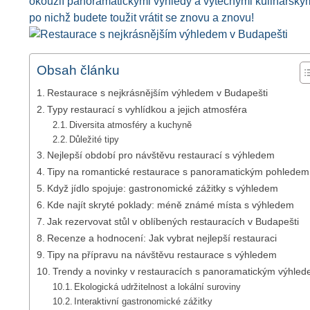
okouzlí panoramatickými výhledy a výtečnými kulinářskými
po nichž budete toužit vrátit se znovu a znovu!
Obsah článku
Restaurace s nejkrásnějším výhledem v Budapešti
Typy restaurací s vyhlídkou a jejich atmosféra
Diversita atmosféry a kuchyně
Důležité tipy
Nejlepší období pro návštěvu restaurací s výhledem
Tipy na romantické restaurace s panoramatickým pohledem
Když jídlo spojuje: gastronomické zážitky s výhledem
Kde najít skryté poklady: méně známé místa s výhledem
Jak rezervovat stůl v oblíbených restauracích v Budapešti
Recenze a hodnocení: Jak vybrat nejlepší restauraci
Tipy na přípravu na návštěvu restaurace s výhledem
Trendy a novinky v restauracích s panoramatickým výhle
Ekologická udržitelnost a lokální suroviny
Interaktivní gastronomické zážitky