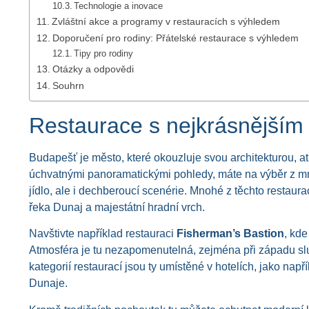
Technologie a inovace
Zvláštní akce a programy v restauracích s výhledem
Doporučení pro rodiny: Přátelské restaurace s výhledem
Tipy pro rodiny
Otázky a odpovědi
Souhrn
Restaurace s nejkrásnějším
Budapešť je město, které okouzluje svou architekturou, 
úchvatnými panoramatickými pohledy, máte na výběr z mn
jídlo, ale i dechberoucí scenérie. Mnohé z těchto restaura
řeka Dunaj a majestátní hradní vrch.
Navštivte například restauraci
Fisherman’s Bastion
, kd
Atmosféra je tu nezapomenutelná, zejména při západu slu
kategorií restaurací jsou ty umístěné v hotelích, jako např
Dunaje.