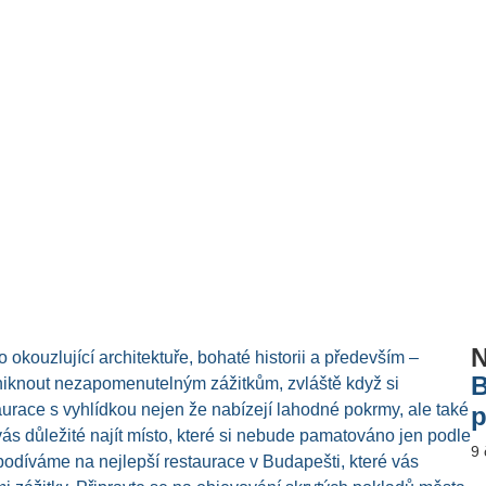
N
 okouzlující architektuře, bohaté historii a především –
B
zniknout nezapomenutelným zážitkům, zvláště když si
urace s vyhlídkou nejen že nabízejí lahodné pokrmy, ale také
p
ás důležité najít místo, které si nebude pamatováno jen podle
9
 podíváme na nejlepší restaurace v Budapešti, které vás