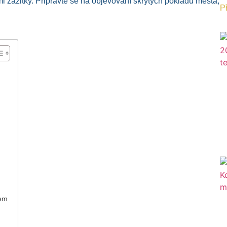
 zážitky. Připravte se na objevování skrytých pokladů města,
Př
dem