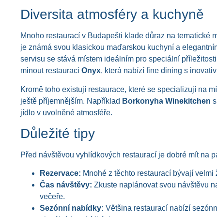
Diversita atmosféry a kuchyně
Mnoho restaurací v Budapešti klade důraz na tematické me
je známá svou klasickou maďarskou kuchyní a elegantním 
servisu se stává místem ideálním pro speciální příležitosti.
minout restauraci
Onyx
, která nabízí fine dining s inovati
Kromě toho existují restaurace, které se specializují na m
ještě příjemnějším. Například
Borkonyha Winekitchen
s
jídlo v uvolněné atmosféře.
Důležité tipy
Před návštěvou vyhlídkových restaurací je dobré mít na pa
Rezervace:
Mnohé z těchto restaurací bývají velmi 
Čas návštěvy:
Zkuste naplánovat svou návštěvu na 
večeře.
Sezónní nabídky:
Většina restaurací nabízí sezón