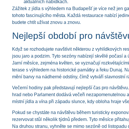
aktuálních nabídkách.
Zážitek z jídla s výhledem na Budapešť je více než jen gas
tohoto fascinujícího města. Každá restaurace nabízí jed
budete chtít užívat znovu a znovu.
Nejlepší období pro návštěv
Když se rozhodujete navštívit některou z vyhlídkových re
jsou jaro a podzim. Tyto sezóny nabízejí skvělé počasí a 
Jarní měsíce, zejména květen, se vyznačují rozkvétajícím
terase s výhledem na historické památky a řeku Dunaj. Na p
mění barvy na nádherné odstíny, čímž vytváří slavnostní 
Večerní hodiny pak představují nejlepší čas pro návštěvu.
hrad nebo Parlament dodává večeři nezapomenutelnou atm
místní jídla a vína při západu slunce, kdy obloha hraje v
Pokud se chystáte na návštěvu během turisticky exponov
rezervovat stůl několik týdnů předem. Tyto měsíce přitahují
Na druhou stranu, vyhněte se mimo sezóně od listopadu 