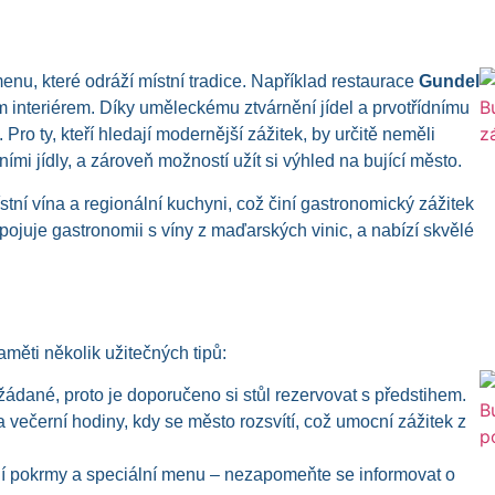
nu, které odráží místní tradice. Například restaurace
Gundel
interiérem. Díky uměleckému ztvárnění jídel a prvotřídnímu
 Pro ty, kteří hledají modernější zážitek, by určitě neměli
vními jídly, a zároveň možností užít si výhled na bující město.
ístní vína a regionální kuchyni, což činí gastronomický zážitek
pojuje gastronomii s víny z maďarských vinic, a nabízí skvělé
měti několik užitečných tipů:
žádané, proto je doporučeno si stůl rezervovat s předstihem.
večerní hodiny, kdy se město rozsvítí, což umocní zážitek z
ní pokrmy a speciální menu – nezapomeňte se informovat o