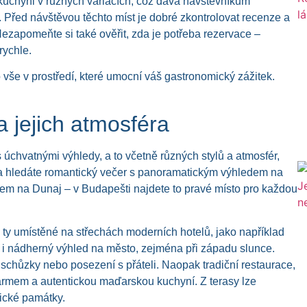
kuchyni v různých variacích, což dává návštěvníkům
ě. Před návštěvou těchto míst je dobré zkontrolovat recenze a
Nezapomeňte si také ověřit, zda je potřeba rezervace –
rychle.
o vše v prostředí, které umocní váš gastronomický zážitek.
a jejich atmosféra
s úchvatnými výhledy, a to včetně různých stylů a atmosfér,
da hledáte romantický večer s panoramatickým výhledem na
em na Dunaj – v Budapešti najdete to pravé místo pro každou
ou ty umístěné na střechách moderních hotelů, jako například
le i nádherný výhled na město, zejména při západu slunce.
 schůzky nebo posezení s přáteli. Naopak tradiční restaurace,
šarmem a autentickou maďarskou kuchyní. Z terasy lze
ické památky.