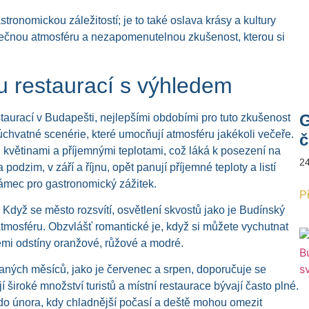
tronomickou záležitostí; je to také oslava krásy a kultury
inečnou atmosféru a nezapomenutelnou zkušenost, kterou si
u restaurací s výhledem
G
staurací v Budapešti, nejlepšími obdobími pro tuto zkušenost
úchvatné scenérie, které umocňují atmosféru jakékoli večeře.
č
i květinami a příjemnými teplotami, což láká k posezení na
2
odzim, v září a říjnu, opět panují příjemné teploty a listí
rámec pro gastronomický zážitek.
Př
 Když se město rozsvítí, osvětlení skvostů jako je Budínský
osféru. Obzvlášť romantické je, když si můžete vychutnat
šemi odstíny oranžové, růžové a modré.
aných měsíců, jako je červenec a srpen, doporučuje se
 široké množství turistů a místní restaurace bývají často plné.
do února, kdy chladnější počasí a deště mohou omezit