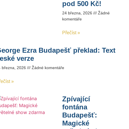
pod 500 Kč!
24 března, 2026
Žádné
komentáře
Přečíst »
eorge Ezra Budapešť překlad: Text
eské verze
4 března, 2026
Žádné komentáře
ečíst »
Zpívající
fontána
Budapešť:
Magické