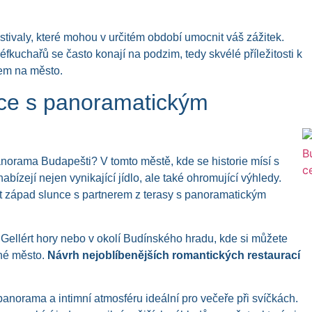
stivaly, které mohou v určitém období umocnit váš zážitek.
kuchařů se často konají na podzim, tedy skvélé příležitosti k
em na město.
ace s panoramatickým
norama Budapešti? V tomto městě, kde se historie mísí s
bízejí nejen vynikající jídlo, ale také ohromující výhledy.
t západ slunce s partnerem z terasy s panoramatickým
 Gellért hory nebo v okolí Budínského hradu, kde si můžete
ené město.
Návrh nejoblíbenějších romantických restaurací
panorama a intimní atmosféru ideální pro večeře při svíčkách.