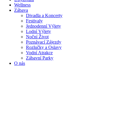
Wellness
Zábava
Divadla a Koncerty
Festivaly
Jednodenní Výlety
Lodní Výlety
Noční Život
Poznávací Zájezdy
Rozlučky a Oslavy
Vodní Atrakce
Zábavní Parky
O nás