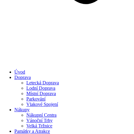
Úvod
Doprava
Letecká Doprava
Lodní Doprava
Místní Doprava
Parkování
Vlakové Spojení
Nákupy
Nákupní Centra
Vánoční Trhy
Velká Tržnice
Památky a Atrakce