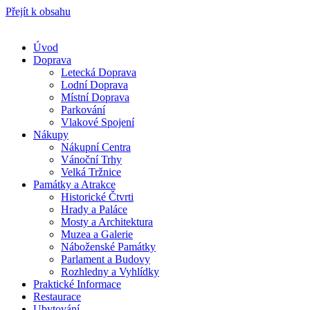
Přejít k obsahu
Úvod
Doprava
Letecká Doprava
Lodní Doprava
Místní Doprava
Parkování
Vlakové Spojení
Nákupy
Nákupní Centra
Vánoční Trhy
Velká Tržnice
Památky a Atrakce
Historické Čtvrti
Hrady a Paláce
Mosty a Architektura
Muzea a Galerie
Náboženské Památky
Parlament a Budovy
Rozhledny a Vyhlídky
Praktické Informace
Restaurace
Ubytování