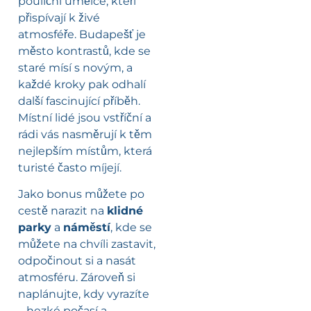
pouliční umělce, kteří
přispívají k živé
atmosféře. Budapešť je
město kontrastů, kde se
staré mísí s novým, a
každé kroky pak odhalí
další fascinující příběh.
Místní lidé jsou vstříční a
rádi vás nasměrují k těm
nejlepším místům, která
turisté často míjejí.
Jako bonus můžete po
cestě narazit na
klidné
parky
a
náměstí
, kde se
můžete na chvíli zastavit,
odpočinout si a nasát
atmosféru. Zároveň si
naplánujte, kdy vyrazíte
– hezké počasí a