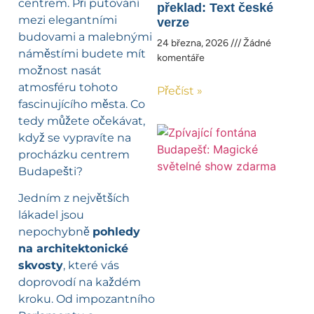
centrem. Při putování
překlad: Text české
mezi elegantními
verze
budovami a malebnými
24 března, 2026
Žádné
náměstími budete mít
komentáře
možnost nasát
atmosféru tohoto
Přečíst »
fascinujícího města. Co
tedy můžete očekávat,
když se vypravíte na
procházku centrem
Budapešti?
Jedním z největších
lákadel jsou
nepochybně
pohledy
na architektonické
skvosty
, které vás
doprovodí na každém
kroku. Od impozantního