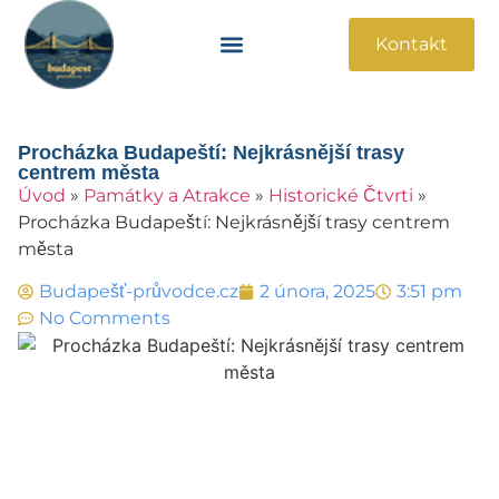
Kontakt
Památky A Atrakce
Praktické Informace
Procházka Budapeští: Nejkrásnější trasy
centrem města
Úvod
»
Památky a Atrakce
»
Historické Čtvrti
»
Procházka Budapeští: Nejkrásnější trasy centrem
města
Budapešť-průvodce.cz
2 února, 2025
3:51 pm
No Comments