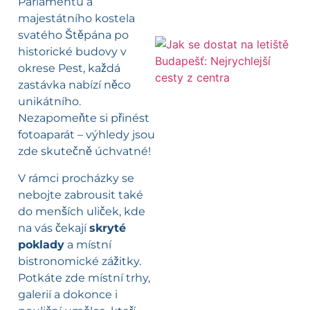
Parlamentu a
majestátního kostela
svatého Štěpána po
historické budovy v
okrese Pest, každá
zastávka nabízí něco
unikátního.
Nezapomeňte si přinést
fotoaparát – výhledy jsou
zde skutečně úchvatné!
V rámci procházky se
nebojte zabrousit také
do menších uliček, kde
na vás čekají
skryté
poklady
a místní
bistronomické zážitky.
Potkáte zde místní trhy,
galerií a dokonce i