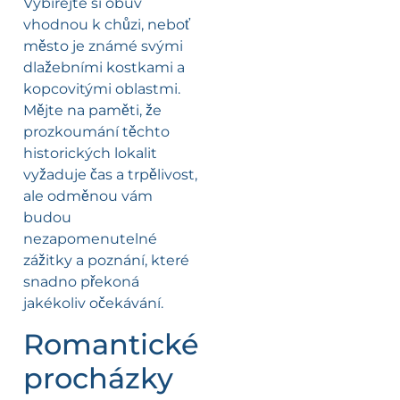
Vybírejte si obuv
vhodnou k chůzi, neboť
město je známé svými
dlažebními kostkami a
kopcovitými oblastmi.
Mějte na paměti, že
prozkoumání těchto
historických lokalit
vyžaduje čas a trpělivost,
ale odměnou vám
budou
nezapomenutelné
zážitky a poznání, které
snadno překoná
jakékoliv očekávání.
Romantické
procházky