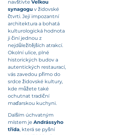
navštivte
Velkou
synagogu
v židovské
čtvrti. Její impozantní
architektura a bohatá
kulturologická hodnota
ji činí jednou z
nejdůležitějších atrakcí.
Okolní ulice, plné
historických budov a
autentických restaurací,
vás zavedou přímo do
srdce židovské kultury,
kde můžete také
ochutnat tradiční
maďarskou kuchyni.
Dalším úchvatným
místem je
Andrássyho
třída
, která se pyšní