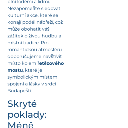
plní loděmi a lidmi.
Nezapomeňte sledovat
kulturní akce, které se
konají podél nábřeží, což
může obohatit váš
zážitek o živou hudbu a
místní tradice. Pro
romantickou atmosféru
doporučujeme navštívit
místo kolem
řetězového
mostu
, které je
symbolickým místem
spojení a lásky v srdci
Budapešti.
Skryté
poklady:
Méně