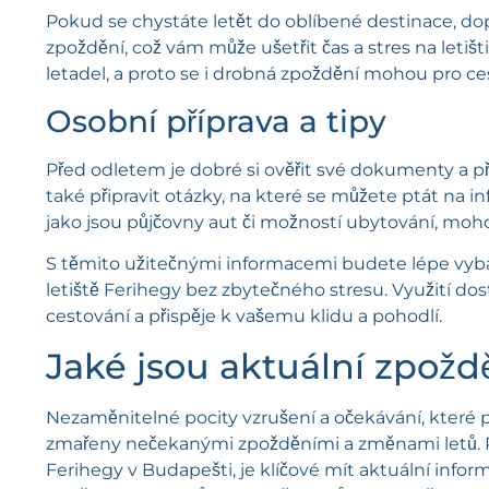
Pokud se chystáte letět do oblíbené destinace, d
zpoždění, což vám může ušetřit čas a stres na letišt
letadel, a proto se i drobná zpoždění mohou pro ces
Osobní příprava a tipy
Před odletem je dobré si ověřit své dokumenty a p
také připravit otázky, na které se můžete ptát na in
jako jsou půjčovny aut či možností ubytování, mo
S těmito užitečnými informacemi budete lépe vybaveni
letiště Ferihegy bez zbytečného stresu. Využití do
cestování a přispěje k vašemu klidu a pohodlí.
Jaké jsou aktuální zpožd
Nezaměnitelné pocity vzrušení a očekávání, které 
zmařeny nečekanými zpožděními a změnami letů. Pro
Ferihegy v Budapešti, je klíčové mít aktuální inform