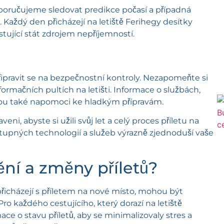
oporučujeme sledovat predikce počasí a případná
i. Každý den přicházejí na letiště Ferihegy desítky
tující stát zdrojem nepříjemností.
řipravit se na bezpečnostní kontroly. Nezapomeňte si
formačních pultích na letišti. Informace o službách,
hou také napomoci ke hladkým přípravám.
, abyste si užili svůj let a celý proces příletu na
stupných technologií a služeb výrazně zjednoduší vaše
ění a změny příletů?
přicházejí s příletem na nové místo, mohou být
 každého cestujícího, který dorazí na letiště
ace o stavu příletů, aby se minimalizovaly stres a