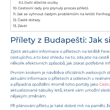
Další důležité služby
Cestovní rady pro plynulý proces příletů
Jak se vyhnout častým problémům na letišti Ferihe
Časté dotazy
Závěr
Přílety z Budapešti: Jak s
Zjistit aktuální informace o příletech na letiště Fe
cestujícího, a to bez ohledu na to, zda jste na cestě
několik efektivních způsobů, jak získat potřebné i
Prvním krokem je návštěva oficiálních webových st
aktuální informace o příletech a odletech v reálném
a případná zpoždění. Kromě toho portály jako
Cest
aktualizované tabulky letů, které vám umožní sledova
nějakým změnám.
Při plánování příletu je také dobré mít na paměti, ž