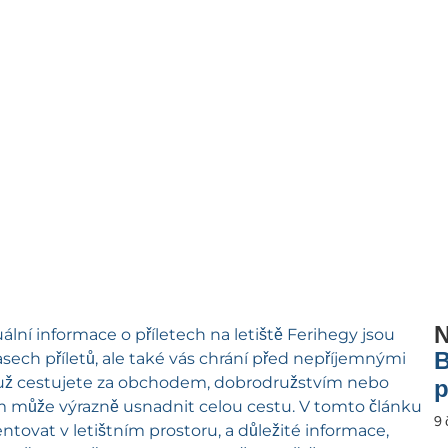
N
ní informace o příletech na letiště Ferihegy jsou
B
ech příletů, ale také vás chrání před nepříjemnými
ť už cestujete za obchodem, dobrodružstvím nebo
p
vám může výrazně usnadnit celou cestu. V tomto článku
9 
ientovat v letištním prostoru, a důležité informace,