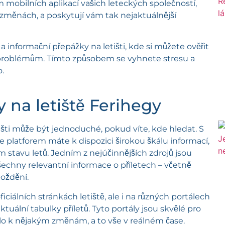
 mobilních aplikací vašich leteckých společností,
h změnách, a poskytují vám tak nejaktuálnější
y a informační přepážky na letišti, kde si můžete ověřit
problémům. Tímto způsobem se vyhnete stresu a
o.
ty na letiště Ferihegy
pešti může být jednoduché, pokud víte, kde hledat. S
 platforem máte k dispozici širokou škálu informací,
stavu letů. Jedním z nejúčinnějších zdrojů jsou
všechny relevantní informace o příletech – včetně
poždění.
ciálních stránkách letiště, ale i na různých portálech
aktuální tabulky příletů. Tyto portály jsou skvělé pro
ošlo k nějakým změnám, a to vše v reálném čase.