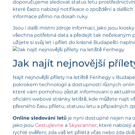
doporučujeme sledovat status letu prostřednictvím
které často nabízejí notifikace o zpoždění a dalšíc
informace přímo na dosah ruky.
Jsou i další místní zdroje informací, jako jsou kiosk
všechna potřebná data a předejít tak nečekaným 
užijete si svůj let i přílet do krásné Budapešti napln
Jak najít nejnovější příle
Najít nejnovější přílety na letiště Ferihegy v Buda
pokrokem technologií a dostupností různých online
které vám pomohou zůstat informovaní o aktuálním 
oficiální webové stránky letiště, kde můžete najít 
přesného času příletu, statusu letu a případných z
Online sledování letů
je nyní dostupné nejen na ofi
jako jsou
Cestujlevne
a
Skyscanner
, které nabízejí 
rychlé ověření, zda váš let přilétá včas nebo zda d