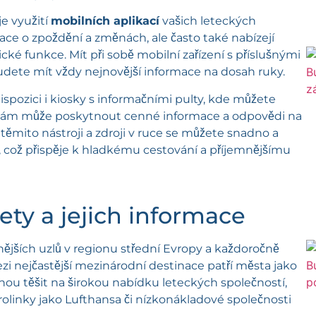
je využití
mobilních aplikací
vašich leteckých
kace o zpoždění a změnách, ale často také nabízejí
cké funkce. Mít při sobě mobilní zařízení s příslušnými
budete mít vždy nejnovější informace na dosah ruky.
dispozici i kiosky s informačními pulty, kde můžete
a vám může poskytnout cenné informace a odpovědi na
těmito nástroji a zdroji v ruce se můžete snadno a
gy, což přispěje k hladkému cestování a příjemnějšímu
ety a jejich informace
nějších uzlů v regionu střední Evropy a každoročně
ezi nejčastější mezinárodní destinace patří města jako
ohou těšit na širokou nabídku leteckých společností,
erolinky jako Lufthansa či nízkonákladové společnosti