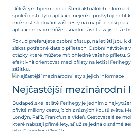
Důležitým tipem pro zajištění aktuálních informací 
společností. Tyto aplikace nejenže poskytují notifi
možnost sledování vaší cesty na mapě a další prakti
aplikacemi vám může usnadnit život a zajistit, že 
Pokud preferujete osobní přístup, na letišti jsou k 
získat potřebné data o příletech. Osobní návštěv
otázky, které můžete mít ohledně vašeho příletu. S 
efektivně orientovat mezi přílety na letišti Ferihe
zážitku.
Nejčastější mezinárodní l
Budapešťské letiště Ferihegy je jedním z nejvytíže
přivítá miliony cestujících z různých koutů světa. M
Londýn, Paříž, Frankfurt a Vídeň. Cestovatelé se m
které nabízejí přímé lety, ať už se jedná o známé a