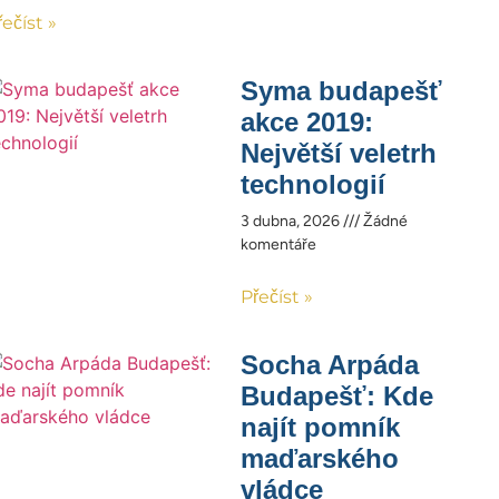
řečíst »
Syma budapešť
akce 2019:
Největší veletrh
technologií
3 dubna, 2026
Žádné
komentáře
Přečíst »
Socha Arpáda
Budapešť: Kde
najít pomník
maďarského
vládce