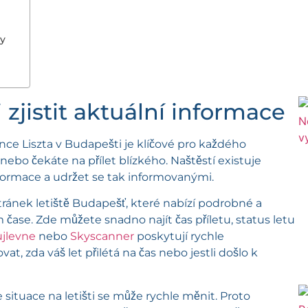
gy
i zjistit aktuální informace
rence Liszta v Budapešti je klíčové pro každého
 nebo čekáte na přílet blízkého. Naštěstí existuje
nformace a udržet se tak informovanými.
ránek letiště Budapešť, které nabízí podrobné a
 čase. Zde můžete snadno najít čas příletu, status letu
ujlevne
nebo
Skyscanner
poskytují rychle
t, zda váš let přilétá na čas nebo jestli došlo k
e situace na letišti se může rychle měnit. Proto