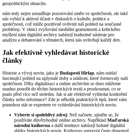
geopolitickým situacím.
nám tedy nejen usnadňuje pozorování změn ve společnosti, ale také
nás vybízí k aktivní účasti v diskusích o kultuře, politice a
společnosti, což může pozitivně ovlivnit náš pohled na současné
problémy. V rámci zvyšování mediální gramotnosti a kritického
myšlení nám digitální archivy nabízejí hodnotné nástroje pro
analýzu a debatování o tématech, která nás ovlivňují každý den.
Jak efektivně vyhledávat historické
články
Historie a vývoj novin, jako je
Budapesti Hirlap
, nám nabízí
fascinující pohled na uplynulé doby a události, které formovaly naši
společnost. Díky digitalizaci a online archivům se dnes můžeme
snadno ponořit do těchto historických textů a prozkoumat, co se
psalo před více než stoletím. Jak si ale efektivně vyhledat konkrétní
články nebo informace? Zde je několik praktických tipů, které vám
pomohou stát se expertem ve vyhledávání historických novin.
Vyberte si spolehlivý zdroj
: Než začnete, ujistěte se, že
používáte důvěryhodné online archivy. Například
Maďarská
národní knihovna
a další instituce nabízejí bohaté digitální
sbírky historických novin. Knihovny univerzit často disponují