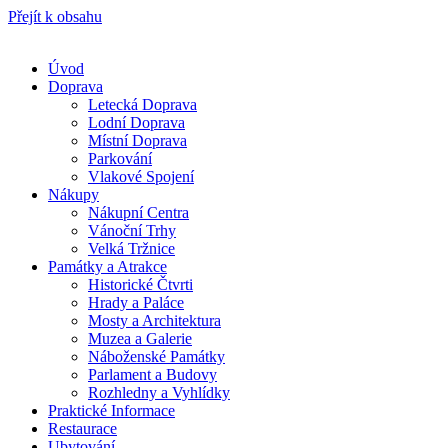
Přejít k obsahu
Úvod
Doprava
Letecká Doprava
Lodní Doprava
Místní Doprava
Parkování
Vlakové Spojení
Nákupy
Nákupní Centra
Vánoční Trhy
Velká Tržnice
Památky a Atrakce
Historické Čtvrti
Hrady a Paláce
Mosty a Architektura
Muzea a Galerie
Náboženské Památky
Parlament a Budovy
Rozhledny a Vyhlídky
Praktické Informace
Restaurace
Ubytování