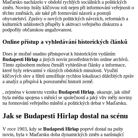
Maďarsko nacházelo v období rychlých sociálních a politických
změn. Noviny hrály klíčovou roli nejen při informování veřejnosti o
těchto změnách, ale také při formování názorů a postojů
obyvatelství. Zprávy o nových politických návrzích, reformách a
kulturních událostech přispěly k aktivaci veřejného diskurzu a
podpořily občanskou angažovanost.
Online přístup a vyhledávání historických článků
Dnes je možné snadno přistupovat k historickým vydáním
Budapesti Hirlap
a jiných novin prostřednictvím online archívů.
Tímto způsobem mohou čtenáři vyhledávat články a informace,
které byly relevantní v různých obdobích minulosti. Využití
klíčových slov a filtrů umožňuje rychlou lokalizaci důležitých zpráv
a analýz a přispívá k porozumění historii země.
, zejména v kontextu vzniku
Budapesti Hirlap
, ukazuje, jak silně
byla média spojena s měnící se společností a jaký vliv měly noviny
na formování veřejného mínění a politických debat v Maďarsku.
Jak se Budapesti Hirlap dostal na scénu
V roce 1903, kdy se
Budapesti Hirlap
poprvé dostal na pulty
novin, byla v Maďarsku doba dynamických změn a narůstající