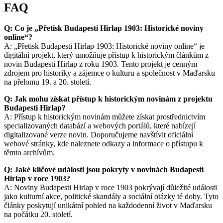
FAQ
Q: Co je „Přetisk Budapesti Hirlap 1903: Historické noviny
online“?
A: „Přetisk Budapesti Hirlap 1903: Historické noviny online“ je
digitální projekt, který umožňuje přístup k historickým článkům z
novin Budapesti Hirlap z roku 1903. Tento projekt je cenným
zdrojem pro historiky a zájemce o kulturu a společnost v Maďarsku
na přelomu 19. a 20. století.
Q: Jak mohu získat přístup k historickým novinám z projektu
Budapesti Hirlap?
A: Přístup k historickým novinám můžete získat prostřednictvím
specializovaných databází a webových portálů, které nabízejí
digitalizované verze novin. Doporučujeme navštívit oficiální
webové stránky, kde naleznete odkazy a informace o přístupu k
těmto archívům.
Q: Jaké klíčové události jsou pokryty v novinách Budapesti
Hirlap v roce 1903?
A: Noviny Budapesti Hirlap v roce 1903 pokrývají důležité události
jako kulturní akce, politické skandály a sociální otázky té doby. Tyto
články poskytují unikátní pohled na každodenní život v Maďarsku
na počátku 20. století.