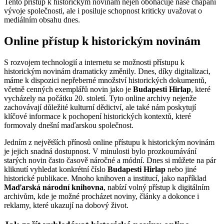
Tento přístup k historickým novinám nejen obohacuje naše chápání
vývoje společnosti, ale i posiluje schopnost kriticky uvažovat o
mediálním obsahu dnes.
Online přístup k historickým novinám
S rozvojem technologií a internetu se možnosti přístupu k
historickým novinám dramaticky změnily. Dnes, díky digitalizaci,
máme k dispozici nepřeberné množství historických dokumentů,
včetně cenných exemplářů novin jako je
Budapesti Hirlap
, které
vycházely na počátku 20. století. Tyto online archivy nejenže
zachovávají důležité kulturní dědictví, ale také nám poskytují
klíčové informace k pochopení historických kontextů, které
formovaly dnešní maďarskou společnost.
Jedním z největších přínosů online přístupu k historickým novinám
je jejich snadná dostupnost. V minulosti bylo prozkoumávání
starých novin často časově náročné a módní. Dnes si můžete na pár
kliknutí vyhledat konkrétní číslo
Budapesti Hirlap
nebo jiné
historické publikace. Mnoho knihoven a institucí, jako například
Maďarská národní knihovna
, nabízí volný přístup k digitálním
archivům, kde je možné procházet noviny, články a dokonce i
reklamy, které ukazují na dobový život.