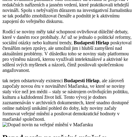
redakčních nařízeních a jasném vedení, které praktikovali tehdejší
novináři. Spolu s nebývalým důrazem na investigativní žurnalistiku
se tak podařilo zmobilizovat čtenáře a podnítit je k aktivnímu
zapojení do veřejného diskursu.
Rodící se noviny měly také schopnost ovlivňovat důležité debaty,
které v daném roce probíhaly. Ať už se jednalo o politické reformy,
sociální otázky nebo kulturní trendy,
Budapesti Hirlap
poskytoval
čtenářům nejen zprávy, ale umožnil jim i hlubší zamyšlení nad
aktuálními problémy. V důsledku toho se noviny staly platformou
pro výměnu názorů, kterou využívali intelektuálové a aktivisté ke
sdílení svých myšlenek a názorů, čímž posilovali společenskou
angažovanost.
tak nejen odstartovaly existenci
Budapesti Hirlap
, ale zároveň
započaly novou éru v novinářství Maďarska, ve které se noviny
staly více než jen médii – staly se nástrojem ovlivňujícím politiku,
kulturu a každodenní život lidí. Tento vývoj je dodnes
zaznamenáván v archivních dokumentech, které snadno dostupné
online nabízejí unikátní pohled do doby, kdy noviny začaly
formovat veřejné mínění a posilovat demokratické hodnoty v
maďarské společnosti.