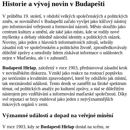
Historie a vývoj novin v Budapešti
V průběhu 19. století, v období velkých společenských a politických
změn, se novinářství v Budapešti začalo vyvíjet jako klíčový nástroj
pro informování veřejnosti a formování názorů. Město sloužilo jako
centrum kultury a umění, ale také jako místo, kde se rodily nové
myšlenky a debaty ohledně národní identity a politických otázek.
Noviny, jako jeden z hlavních informativních zdrojů, sehrály
zásadní roli ve společenském a politickém životě, zprostředkovávaly
důležité zprávy a umožnily lidem získávat informace o událostech
nejen v Maďarsku, ale i v zahraničí.
Budapesti Hirlap
, založený v roce 1903, představoval zásadní krok
v novinářském diskurzu. Vznikl jako reakce na rostoucí poptávku
po seriózním a kvalitním zpravodajství, které by odráželo jak místní,
tak mezinárodní události. Tento deník se zaměřil na široké spektrum
témat, od politických analýz po kulturní zprávy, a stal se důležitým
nástrojem pro vzdělávání a informování maďarské společnosti. Díky
své reputaci se brzy etabloval jako jeden z nejvýznamnějších
tiskových orgánů v zemi.
Významné události a dopad na veřejné mínění
V roce 1903, kdy se
Budapesti Hirlap
dostal na scénu, se