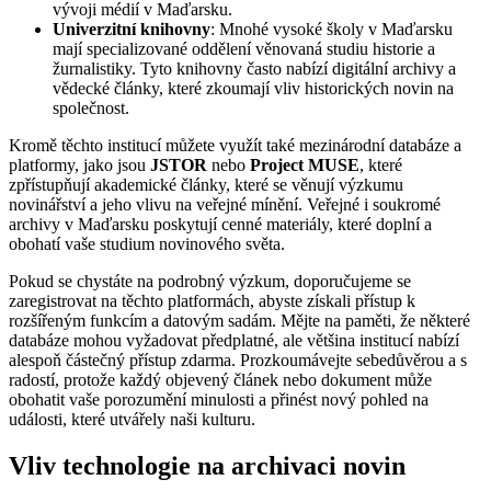
vývoji médií v Maďarsku.
Univerzitní knihovny
: Mnohé vysoké školy v Maďarsku
mají specializované oddělení věnovaná studiu historie a
žurnalistiky. Tyto knihovny často nabízí digitální archivy a
vědecké články, které zkoumají vliv historických novin na
společnost.
Kromě těchto institucí můžete využít také mezinárodní databáze a
platformy, jako jsou
JSTOR
nebo
Project MUSE
, které
zpřístupňují akademické články, které se věnují výzkumu
novinářství a jeho vlivu na veřejné mínění. Veřejné i soukromé
archivy v Maďarsku poskytují cenné materiály, které doplní a
obohatí vaše studium novinového světa.
Pokud se chystáte na podrobný výzkum, doporučujeme se
zaregistrovat na těchto platformách, abyste získali přístup k
rozšířeným funkcím a datovým sadám. Mějte na paměti, že některé
databáze mohou vyžadovat předplatné, ale většina institucí nabízí
alespoň částečný přístup zdarma. Prozkoumávejte sebedůvěrou a s
radostí, protože každý objevený článek nebo dokument může
obohatit vaše porozumění minulosti a přinést nový pohled na
události, které utvářely naši kulturu.
Vliv technologie na archivaci novin