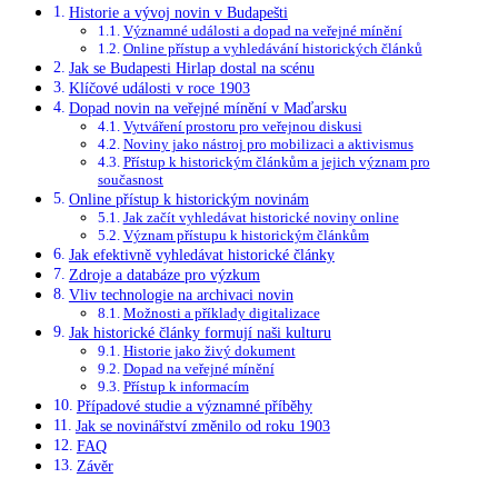
Historie a vývoj novin v Budapešti
Významné události a dopad na veřejné mínění
Online přístup a vyhledávání historických článků
Jak se Budapesti Hirlap dostal na scénu
Klíčové události v roce 1903
Dopad novin na veřejné mínění v Maďarsku
Vytváření prostoru pro veřejnou diskusi
Noviny jako nástroj pro mobilizaci a aktivismus
Přístup k historickým článkům a jejich význam pro
současnost
Online přístup k historickým novinám
Jak začít vyhledávat historické noviny online
Význam přístupu k historickým článkům
Jak efektivně vyhledávat historické články
Zdroje a databáze pro výzkum
Vliv technologie na archivaci novin
Možnosti a příklady digitalizace
Jak historické články formují naši kulturu
Historie jako živý dokument
Dopad na veřejné mínění
Přístup k informacím
Případové studie a významné příběhy
Jak se novinářství změnilo od roku 1903
FAQ
Závěr