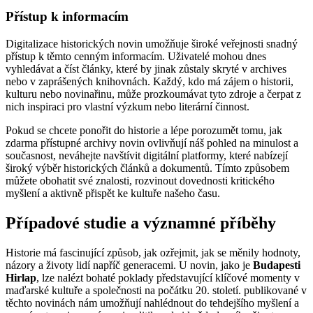
Přístup k informacím
Digitalizace historických novin umožňuje široké veřejnosti snadný
přístup k těmto cenným informacím. Uživatelé mohou dnes
vyhledávat a číst články, které by jinak zůstaly skryté v archives
nebo v zaprášených knihovnách. Každý, kdo má zájem o historii,
kulturu nebo novinařinu, může prozkoumávat tyto zdroje a čerpat z
nich inspiraci pro vlastní výzkum nebo literární činnost.
Pokud se chcete ponořit do historie a lépe porozumět tomu, jak
zdarma přístupné archivy novin ovlivňují náš pohled na minulost a
současnost, neváhejte navštívit digitální platformy, které nabízejí
široký výběr historických článků a dokumentů. Tímto způsobem
můžete obohatit své znalosti, rozvinout dovednosti kritického
myšlení a aktivně přispět ke kultuře našeho času.
Případové studie a významné příběhy
Historie má fascinující způsob, jak ozřejmit, jak se měnily hodnoty,
názory a životy lidí napříč generacemi. U novin, jako je
Budapesti
Hirlap
, lze nalézt bohaté poklady představující klíčové momenty v
maďarské kultuře a společnosti na počátku 20. století. publikované v
těchto novinách nám umožňují nahlédnout do tehdejšího myšlení a