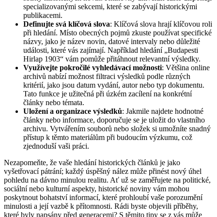
specializovanými sekcemi, které se zabývají historickými
publikacemi.
Definujte svá klíčová slova
: Klíčová slova hrají klíčovou roli
při hledání. Místo obecných pojmů zkuste používat specifické
názvy, jako je název novin, datové intervaly nebo důležité
události, které vás zajímají. Například hledání „Budapesti
Hirlap 1903“ vám pomůže přitáhnout relevantní výsledky.
Využívejte pokročilé vyhledávací možnosti
: Většina online
archivů nabízí možnost filtraci výsledků podle různých
kritérií, jako jsou datum vydání, autor nebo typ dokumentu.
Tato funkce je užitečná při úzkém zacílení na konkrétní
články nebo témata.
Uložení a organizace výsledků
: Jakmile najdete hodnotné
články nebo informace, doporučuje se je uložit do vlastního
archivu. Vytvářením souborů nebo složek si umožníte snadný
přístup k těmto materiálům při budoucím výzkumu, což
zjednoduší vaši práci.
Nezapomeňte, že vaše hledání historických článků je jako
vyšetřovací pátrání; každý úspěšný nález může přinést nový úhel
pohledu na dávno minulou realitu. Ať už se zaměřujete na politické,
sociální nebo kulturní aspekty, historické noviny vám mohou
poskytnout bohatství informací, které prohloubí vaše porozumění
minulosti a její vazbě k přítomnosti. Rádi byste objevili příběhy,
které byly napsány před generacemi? S těmito tipy se z vás může