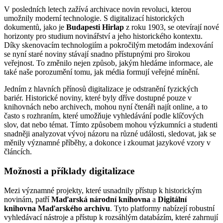
V posledních letech zažívá archivace novin revoluci, kterou
umožnily moderní technologie. S digitalizací historických
dokumentů, jako je
Budapesti Hirlap
z roku 1903, se otevírají nové
horizonty pro studium novinářství a jeho historického kontextu.
Díky skenovacím technologiím a pokročilým metodám indexování
se nyní staré noviny stávají snadno přístupnými pro širokou
veřejnost. To změnilo nejen způsob, jakým hledáme informace, ale
také naše porozumění tomu, jak média formují veřejné mínění.
Jedním z hlavních přínosů digitalizace je odstranění fyzických
bariér. Historické noviny, které byly dříve dostupné pouze v
knihovnách nebo archivech, mohou nyní čtenáři najít online, a to
často s rozhraním, které umožňuje vyhledávání podle klíčových
slov, dat nebo témat. Tímto způsobem mohou výzkumníci a studenti
snadněji analyzovat vývoj názoru na různé události, sledovat, jak se
měnily významné příběhy, a dokonce i zkoumat jazykové vzory v
článcích.
Možnosti a příklady digitalizace
Mezi významné projekty, které usnadnily přístup k historickým
novinám, patří
Maďarská národní knihovna
a
Digitální
knihovna Maďarského archivu
. Tyto platformy nabízejí robustní
vyhledávací nástroje a přístup k rozsáhlým databázím, které zahrnují