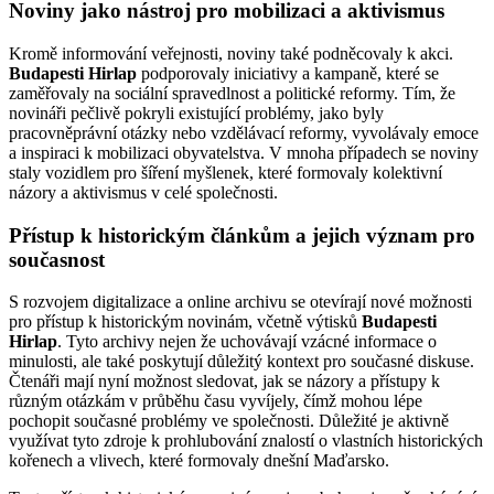
Noviny jako nástroj pro mobilizaci a aktivismus
Kromě informování veřejnosti, noviny také podněcovaly k akci.
Budapesti Hirlap
podporovaly iniciativy a kampaně, které se
zaměřovaly na sociální spravedlnost a politické reformy. Tím, že
novináři pečlivě pokryli existující problémy, jako byly
pracovněprávní otázky nebo vzdělávací reformy, vyvolávaly emoce
a inspiraci k mobilizaci obyvatelstva. V mnoha případech se noviny
staly vozidlem pro šíření myšlenek, které formovaly kolektivní
názory a aktivismus v celé společnosti.
Přístup k historickým článkům a jejich význam pro
současnost
S rozvojem digitalizace a online archivu se otevírají nové možnosti
pro přístup k historickým novinám, včetně výtisků
Budapesti
Hirlap
. Tyto archivy nejen že uchovávají vzácné informace o
minulosti, ale také poskytují důležitý kontext pro současné diskuse.
Čtenáři mají nyní možnost sledovat, jak se názory a přístupy k
různým otázkám v průběhu času vyvíjely, čímž mohou lépe
pochopit současné problémy ve společnosti. Důležité je aktivně
využívat tyto zdroje k prohlubování znalostí o vlastních historických
kořenech a vlivech, které formovaly dnešní Maďarsko.