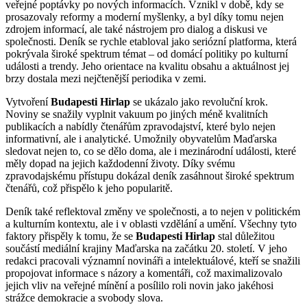
veřejné poptávky po nových informacích. Vznikl v době, kdy se
prosazovaly reformy a moderní myšlenky, a byl díky tomu nejen
zdrojem informací, ale také nástrojem pro dialog a diskusi ve
společnosti. Deník se rychle etabloval jako seriózní platforma, která
pokrývala široké spektrum témat – od domácí politiky po kulturní
události a trendy. Jeho orientace na kvalitu obsahu a aktuálnost jej
brzy dostala mezi nejčtenější periodika v zemi.
Vytvoření
Budapesti Hirlap
se ukázalo jako revoluční krok.
Noviny se snažily vyplnit vakuum po jiných méně kvalitních
publikacích a nabídly čtenářům zpravodajství, které bylo nejen
informativní, ale i analytické. Umožnily obyvatelům Maďarska
sledovat nejen to, co se dělo doma, ale i mezinárodní události, které
měly dopad na jejich každodenní životy. Díky svému
zpravodajskému přístupu dokázal deník zasáhnout široké spektrum
čtenářů, což přispělo k jeho popularitě.
Deník také reflektoval změny ve společnosti, a to nejen v politickém
a kulturním kontextu, ale i v oblasti vzdělání a umění. Všechny tyto
faktory přispěly k tomu, že se
Budapesti Hirlap
stal důležitou
součástí mediální krajiny Maďarska na začátku 20. století. V jeho
redakci pracovali významní novináři a intelektuálové, kteří se snažili
propojovat informace s názory a komentáři, což maximalizovalo
jejich vliv na veřejné mínění a posílilo roli novin jako jakéhosi
strážce demokracie a svobody slova.