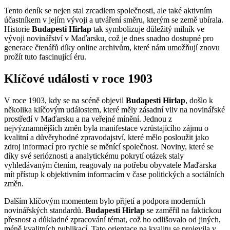
Tento deník se nejen stal zrcadlem společnosti, ale také aktivním
účastníkem v jejím vývoji a utváření směru, kterým se země ubírala.
Historie
Budapesti Hirlap
tak symbolizuje důležitý milník ve
vývoji novinářství v Maďarsku, což je dnes snadno dostupné pro
generace čtenářů díky online archivům, které nám umožňují znovu
prožít tuto fascinující éru.
Klíčové události v roce 1903
V roce 1903, kdy se na scéně objevil
Budapesti Hirlap
, došlo k
několika klíčovým událostem, které měly zásadní vliv na novinářské
prostředí v Maďarsku a na veřejné mínění. Jednou z
nejvýznamnějších změn byla manifestace vzrůstajícího zájmu o
kvalitní a důvěryhodné zpravodajství, které mělo posloužit jako
zdroj informací pro rychle se měnící společnost. Noviny, které se
díky své serióznosti a analytickému pokrytí otázek staly
vyhledávaným čtením, reagovaly na potřebu obyvatele Maďarska
mít přístup k objektivním informacím v čase politických a sociálních
změn.
Dalším klíčovým momentem bylo přijetí a podpora moderních
novinářských standardů.
Budapesti Hirlap
se zaměřil na faktickou
přesnost a důkladné zpracování témat, což ho odlišovalo od jiných,
méně kvalitních publikací. Tato orientace na kvalitu se projevila v