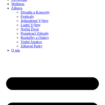
Wellness
Zábava
Divadla a Koncerty
Festivaly
Jednodenní Výlety
Lodní Výlety
Noční Život
Poznávací Zájezdy
Rozlučky a Oslavy
Vodní Atrakce
Zábavní Parky
O nás