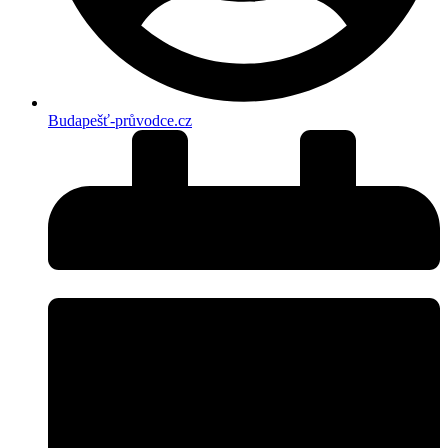
Budapešť-průvodce.cz