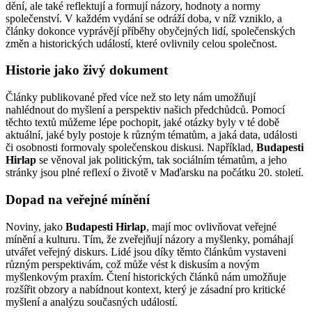
dění, ale také reflektují a formují názory, hodnoty a normy
společenství. V každém vydání se odráží doba, v níž vzniklo, a
články dokonce vyprávějí příběhy obyčejných lidí, společenských
změn a historických událostí, které ovlivnily celou společnost.
Historie jako živý dokument
Články publikované před více než sto lety nám umožňují
nahlédnout do myšlení a perspektiv našich předchůdců. Pomocí
těchto textů můžeme lépe pochopit, jaké otázky byly v té době
aktuální, jaké byly postoje k různým tématům, a jaká data, události
či osobnosti formovaly společenskou diskusi. Například,
Budapesti
Hirlap
se věnoval jak politickým, tak sociálním tématům, a jeho
stránky jsou plné reflexí o životě v Maďarsku na počátku 20. století.
Dopad na veřejné mínění
Noviny, jako
Budapesti Hirlap
, mají moc ovlivňovat veřejné
mínění a kulturu. Tím, že zveřejňují názory a myšlenky, pomáhají
utvářet veřejný diskurs. Lidé jsou díky těmto článkům vystaveni
různým perspektivám, což může vést k diskusím a novým
myšlenkovým praxím. Čtení historických článků nám umožňuje
rozšířit obzory a nabídnout kontext, který je zásadní pro kritické
myšlení a analýzu současných událostí.