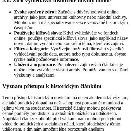
Jak začít vyhledávat historické noviny online
Zvolte správný zdroj
: Začněte s důvěryhodnými online
archivy, jako jsou univerzitní knihovny nebo národní archivy.
Mnoho z nich má specializované sekce věnované historickým
časopisům.
Používejte klíčová slova
: Když vyhledáváte ve fondech
online, použijte specifická klíčová slova, jako například název
novin, datum vydání nebo konkrétní téma, které vás zajímá.
Filtry a kategorie
: Využívejte možnosti filtrování výsledků
vyhledávání podle data, autora nebo typu dokumentu, abyste
rychle našli požadované informace.
Uložení a organizace
: Po nalezení zajímavých článků si je
uložte nebo vytvářejte vlastní archiv. Pomůže vám to s dalšími
výzkumy a analýzami.
Význam přístupu k historickým článkům
Tento přístup k historickým novinám má nejen akademický význam,
ale také praktický dopad na naši schopnost porozumět minulosti a
jejímu vlivu na současnost. Historické články mohou poskytovat
cenné podněty pro diskusi o aktuálních otázkách a událostech.
Například články z období před válkami nám mohou poskytnout
vhled do politických a sociálních nálad, které předcházely těmto
událostem, a tím nám umožnit lépe porozumět dnešním