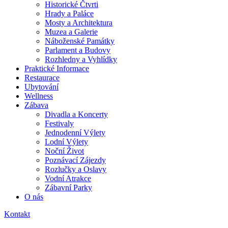
Historické Čtvrti
Hrady a Paláce
Mosty a Architektura
Muzea a Galerie
Náboženské Památky
Parlament a Budovy
Rozhledny a Vyhlídky
Praktické Informace
Restaurace
Ubytování
Wellness
Zábava
Divadla a Koncerty
Festivaly
Jednodenní Výlety
Lodní Výlety
Noční Život
Poznávací Zájezdy
Rozlučky a Oslavy
Vodní Atrakce
Zábavní Parky
O nás
Kontakt