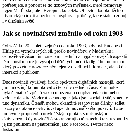
potřebujete, a ponořit se do dobových myšlenek, které formovaly
nejen Maďarsko, ale i Evropu jako celek. Objevte hloubku těchto
historických textů a nechte se inspirovat příběhy, které stále rezonují
i v dnešním světě.
Jak se novinářství změnilo od roku 1903
Od začátku 20. století, zejména od roku 1903, kdy byl Budapesti
Hirlap na vrcholu svých sil, prošlo novinářství v Maďarsku i
celosvětově zásadními změnami. Jedním z nejpůsobivějších aspektů
této transformace je vývoj od tištěných médií k digitálnímu prostoru,
který poskytuje nový rozměr nejen v distribuci informací, ale také v
interakci s publikem.
Dnes novináři využívají široké spektrum digitálních nástrojů, které
jim umožňují komunikovat s čtenáři v reálném čase. V minulosti
byla čtenářská zpětná vazba omezena na dopisy redakcím nebo
veřejné debaty. Moderní technologie, jako jsou sociální sítě, změnily
tuto dynamiku. Čtenáři mohou okamžitě reagovat na články, sdílet
názory a dokonce ovlivňovat agendu novinářského pokrytí. To se
projevuje propojením novinářských praktik s občanským
aktivismem, kdy novináři často reportují o tématech, která rezonují s
jejich publikem na platformách jako Facebook, Twitter nebo
Instagram.