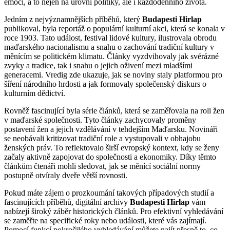
emocí, a to nejen na úrovni politiky, ale i každodenního života.
Jedním z nejvýznamnějších příběhů, který
Budapesti Hirlap
publikoval, byla reportáž o populární kulturní akci, která se konala v
roce 1903. Tato událost, festival lidové kultury, ilustrovala obrodu
maďarského nacionalismu a snahu o zachování tradiční kultury v
měnícím se politickém klimatu. Články vyzdvihovaly jak svérázné
zvyky a tradice, tak i snahu o jejich oživení mezi mladšími
generacemi. Vredig zde ukazuje, jak se noviny staly platformou pro
šíření národního hrdosti a jak formovaly společenský diskurs o
kulturním dědictví.
Rovněž fascinující byla série článků, která se zaměřovala na roli žen
v maďarské společnosti. Tyto články zachycovaly proměny
postavení žen a jejich vzdělávání v tehdejším Maďarsku. Novináři
se neobávali kritizovat tradiční role a vystupovali v obhajobu
ženských práv. To reflektovalo širší evropský kontext, kdy se ženy
začaly aktivně zapojovat do společnosti a ekonomiky. Díky těmto
článkům čtenáři mohli sledovat, jak se měnící sociální normy
postupně otvíraly dveře větší rovnosti.
Pokud máte zájem o prozkoumání takových případových studií a
fascinujících příběhů, digitální archivy
Budapesti Hirlap
vám
nabízejí široký záběr historických článků. Pro efektivní vyhledávání
se zaměřte na specifické roky nebo události, které vás zajímají.
Pomocí funkcí pokročilého vyhledávání můžete najít přesně to, co