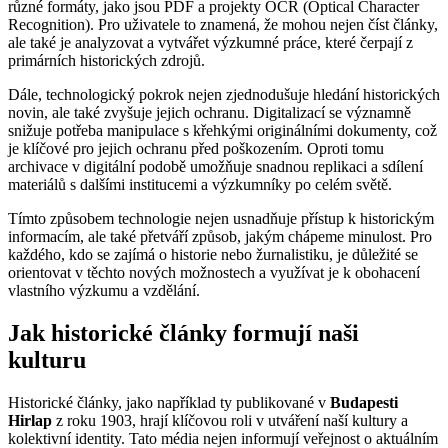
různé formáty, jako jsou PDF a projekty OCR (Optical Character
Recognition). Pro uživatele to znamená, že mohou nejen číst články,
ale také je analyzovat a vytvářet výzkumné práce, které čerpají z
primárních historických zdrojů.
Dále, technologický pokrok nejen zjednodušuje hledání historických
novin, ale také zvyšuje jejich ochranu. Digitalizací se významně
snižuje potřeba manipulace s křehkými originálními dokumenty, což
je klíčové pro jejich ochranu před poškozením. Oproti tomu
archivace v digitální podobě umožňuje snadnou replikaci a sdílení
materiálů s dalšími institucemi a výzkumníky po celém světě.
Tímto způsobem technologie nejen usnadňuje přístup k historickým
informacím, ale také přetváří způsob, jakým chápeme minulost. Pro
každého, kdo se zajímá o historie nebo žurnalistiku, je důležité se
orientovat v těchto nových možnostech a využívat je k obohacení
vlastního výzkumu a vzdělání.
Jak historické články formují naši
kulturu
Historické články, jako například ty publikované v
Budapesti
Hirlap
z roku 1903, hrají klíčovou roli v utváření naší kultury a
kolektivní identity. Tato média nejen informují veřejnost o aktuálním