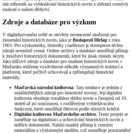
stát odborník na vyhledávání historických novin a sběratel cenných
znalostí o našem dědictví.
Zdroje a databáze pro výzkum
V digitalizovaném světě se otevřely neomezené možnosti pro
zkoumání historických novin, jako je
Budapesti Hirlap
z roku
1903. Pro výzkumníky, historiky i nadšence je dostupnost těchto
zdrojů nesmírně cenná. Online archivy a databáze umožňují přístup
k množství historických dokumentů, které by jinak zůstaly skryty.
Jako klíčové zdroje a databáze pro studium historických novin v
Maďarsku můžeme vyzdvihnout několik významných institucí a
platforem, které pečlivě uchovávají a zpřístupňují historické
materiály.
Maďarská národní knihovna
: Tato instituce je jedním z
nejdůležitějších zdrojů pro historické noviny. Její digitální
knihovna obsahuje rozsáhlou sbírku novin a časopisů od 19.
století až po současnost, s rozšířenými vyhledávacími
funkcemi, které umožňují filtrovat podle různých kritérií.
Digitální knihovna Maďarského archivu
: Tento projekt se
zaměřuje na digitalizaci a uchovávání historických novin a
dalších dokumentů. Nabízí snadný přístup k cenným
materiálům a výzkumným studiím, což usnadňuje porozumění