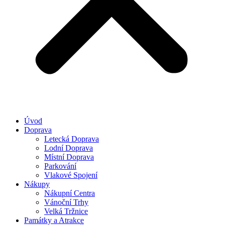
Úvod
Doprava
Letecká Doprava
Lodní Doprava
Místní Doprava
Parkování
Vlakové Spojení
Nákupy
Nákupní Centra
Vánoční Trhy
Velká Tržnice
Památky a Atrakce