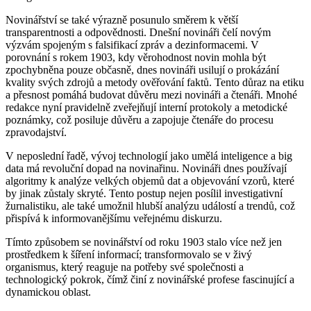
Novinářství se také výrazně posunulo směrem k větší
transparentnosti a odpovědnosti. Dnešní novináři čelí novým
výzvám spojeným s falsifikací zpráv a dezinformacemi. V
porovnání s rokem 1903, kdy věrohodnost novin mohla být
zpochybněna pouze občasně, dnes novináři usilují o prokázání
kvality svých zdrojů a metody ověřování faktů. Tento důraz na etiku
a přesnost pomáhá budovat důvěru mezi novináři a čtenáři. Mnohé
redakce nyní pravidelně zveřejňují interní protokoly a metodické
poznámky, což posiluje důvěru a zapojuje čtenáře do procesu
zpravodajství.
V neposlední řadě, vývoj technologií jako umělá inteligence a big
data má revoluční dopad na novinařinu. Novináři dnes používají
algoritmy k analýze velkých objemů dat a objevování vzorů, které
by jinak zůstaly skryté. Tento postup nejen posílil investigativní
žurnalistiku, ale také umožnil hlubší analýzu událostí a trendů, což
přispívá k informovanějšímu veřejnému diskurzu.
Tímto způsobem se novinářství od roku 1903 stalo více než jen
prostředkem k šíření informací; transformovalo se v živý
organismus, který reaguje na potřeby své společnosti a
technologický pokrok, čímž činí z novinářské profese fascinující a
dynamickou oblast.