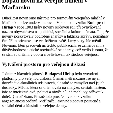
Dopad novin na veřejné mínění v
Maďarsku
Důležitost novin jako nástroje pro formování veřejného mínění v
Maďarsku nelze undervaluerovat. V kontextu vzniku
Budapesti
Hirlap
v roce 1903 hrály noviny klíčovou roli při ovlivňování
názoru obyvatelstva na politická, sociální a kulturní témata. Tím, že
noviny poskytovaly podrobné analýzy a faktické zprávy, pomáhaly
čtenářům orientovat se ve složitém světě, který se rychle měnil.
Novináři, kteří pracovali na těchto publikacích, se zaměřovali na
důvěryhodnost a etické novinářské standardy, což vedlo k tomu, že
se stali autoritami v oboru a ovlivňovali tak širokou veřejnost.
Vytváření prostoru pro veřejnou diskusi
Jedním z hlavních přínosů
Budapesti Hirlap
bylo vytvoření
platformy pro veřejnou diskusi. Čtenáři měli možnost se nejen
dozvědět o aktuálních událostech, ale také se zamýšlet nad jejich
důsledky. Média, která se orientovala na analýzu, se stala místem,
kde se intelektuálové, politici a obyčejní lidé mohli vyjadřovat k
důležitým otázkám. Přesně toto prostředí vedlo k vzniku
angažovanosti občanů, kteří začali aktivně sledovat politické a
sociální dění a účastnit se veřejné debaty.